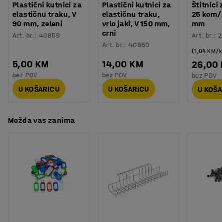
Plastični kutnici za
Plastični kutnici za
Štitnici
elastičnu traku, V
elastičnu traku,
25 kom/
90 mm, zeleni
vrlo jaki, V 150 mm,
mm
crni
Art. br.
:
40859
Art. br.
:
2
Art. br.
:
40860
(1,04 KM/
5,00 KM
14,00 KM
26,00
bez PDV
bez PDV
bez PDV
U KOŠARICU
U KOŠARICU
U KOŠ
Možda vas zanima