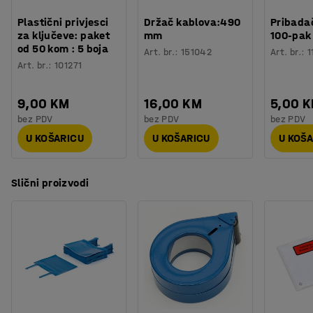
Plastični privjesci
Držač kablova:490
Pribadač
za ključeve: paket
mm
100-pak
od 50 kom : 5 boja
Art. br.
:
151042
Art. br.
:
1
Art. br.
:
101271
9,00 KM
16,00 KM
5,00 
bez PDV
bez PDV
bez PDV
U KOŠARICU
U KOŠARICU
U KOŠ
Slični proizvodi