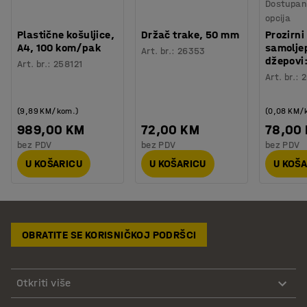
Dostupan 
opcija
Plastične košuljice,
Držač trake, 50 mm
Prozirni
A4, 100 kom/pak
samoljep
Art. br.
:
26353
džepovi
Art. br.
:
258121
Art. br.
:
(9,89 KM/kom.)
(0,08 KM/
989,00 KM
72,00 KM
78,00
bez PDV
bez PDV
bez PDV
U KOŠARICU
U KOŠARICU
U KOŠ
OBRATITE SE KORISNIČKOJ PODRŠCI
Otkriti više