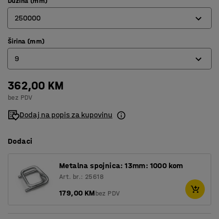
Dužina (mm)
250000
Širina (mm)
250000
9
500000
362,00 KM
9
bez PDV
13
Dodaj na popis za kupovinu
Dodaci
Metalna spojnica: 13mm: 1000 kom
Art. br.: 25618
179,00 KM
bez PDV