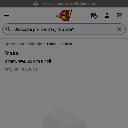
14 dana za povrat ne oštećene robe
Oprema za pakiranje
Trake u kolutu
Traka
9 mm, WG, 250 m u roli
Art. br.
:
408551