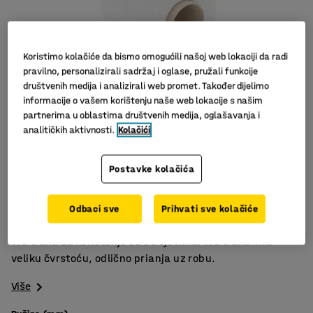
Koristimo kolačiće da bismo omogućili našoj web lokaciji da radi
pravilno, personalizirali sadržaj i oglase, pružali funkcije
društvenih medija i analizirali web promet. Također dijelimo
informacije o vašem korištenju naše web lokacije s našim
partnerima u oblastima društvenih medija, oglašavanja i
analitičkih aktivnosti.
Kolačići
Slični proizvodi
Postavke kolačića
Za većinu strojeva
Veoma izdržljiva
Odbaci sve
Prihvati sve kolačiće
Opterećenje, 275-375 kg
WG traka za korištenje sa strojevima. WG traka ima
veliku čvrstoću, odlično prianja uz robu.
Više