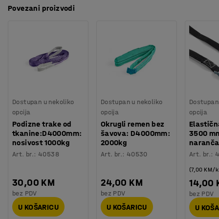
Preuzmite upute za održavanjen
Povezani proizvodi
Model
:
Upravljač na dva kotača
Kolica su opremljena s četiri kotača s gumom zračnicom i
Promjer kotača
:
305
mm
kugličnim ležajevima. Kotači su dovoljno široki da
Boja
:
Zelena
pružaju stabilnost. Velika površina profila dobro prianja
Broj za boju
:
RAL 6026
na podove.
Materijal platforme
:
Šperploča
Nosivost
:
650
kg
Vrsta kotača
:
Guma zračnica
Spona
:
Da
Dostupan u nekoliko
Dostupan u nekoliko
Dostupan 
Potreban broj osoba
:
1
opcija
opcija
opcija
Procjena vremena
:
5
Min
Podizne trake od
Okrugli remen bez
Elastičn
Težina
:
53
kg
tkanine:D4000mm:
šavova: D4000mm:
3500 m
Montaža
:
Dolazi sastavljeno
nosivost 1000kg
2000kg
naranča
Art. br.
:
40538
Art. br.
:
40530
Art. br.
:
(7,00 KM/
30,00 KM
24,00 KM
14,00
bez PDV
bez PDV
bez PDV
U KOŠARICU
U KOŠARICU
U KOŠ