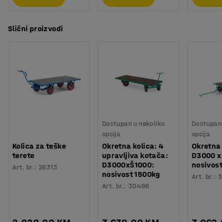
Slični proizvodi
Dostupan u nekoliko
Dostupan 
opcija
opcija
Kolica za teške
Okretna kolica: 4
Okretna 
terete
upravljiva kotača:
D3000 x
D3000xŠ1000:
nosivost
Art. br.
:
26313
nosivost 1500kg
Art. br.
:
Art. br.
:
30496