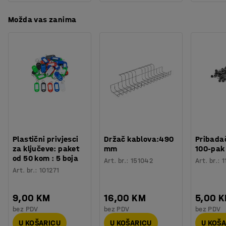
Možda vas zanima
Plastični privjesci
Držač kablova:490
Pribadač
za ključeve: paket
mm
100-pak
od 50 kom : 5 boja
Art. br.
:
151042
Art. br.
:
1
Art. br.
:
101271
9,00 KM
16,00 KM
5,00 
bez PDV
bez PDV
bez PDV
U KOŠARICU
U KOŠARICU
U KOŠ