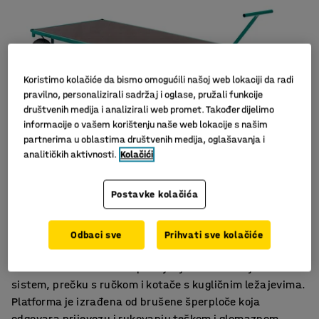
Koristimo kolačiće da bismo omogućili našoj web lokaciji da radi
pravilno, personalizirali sadržaj i oglase, pružali funkcije
društvenih medija i analizirali web promet. Također dijelimo
informacije o vašem korištenju naše web lokacije s našim
partnerima u oblastima društvenih medija, oglašavanja i
analitičkih aktivnosti.
Kolačići
Slični proizvodi
Okretni sistem
Postavke kolačića
S ručkom
Čvrsti kotači s kugličnim ležajevima
Odbaci sve
Prihvati sve kolačiće
Robusna kolica s ravnom platformom s okretnim
sustavom za olakšano upravljanje. Kolica imaju okretni
sistem, prečku s ručkom i kotače s kugličnim ležajevima.
Platforma je izrađena od brušene šperploče koja
odgovara prijevozu i rukovanju teškom i glomaznom