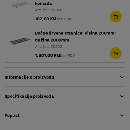
komada
Art. br.: 30070
102,00 KM
bez PDV
Bočne drvene stranice: visina 200mm:
dužina 2000mm
Art. br.: 30202
1.307,00 KM
bez PDV
Informacije o proizvodu
Robusna,transportna kolica s cjevastim čeličnim
Specifikacije proizvoda
okvirom za širok raspon namjena. Omogućava prijevoz
teškog i velikog tereta,te robe na različitim lokacijama
Dužina
:
2000
mm
kao što su gradilišta,skladišta,tvornice i sl.
Popust
Visina
:
400
mm
Okretni sistem olakšava upravljanje kolicima, a prečka s
Širina
:
1020
mm
ručkom olakšava povlačenje i upravljanje.
Dimenzije teretnog prostora (DxŠ)
:
2000x1000
mm