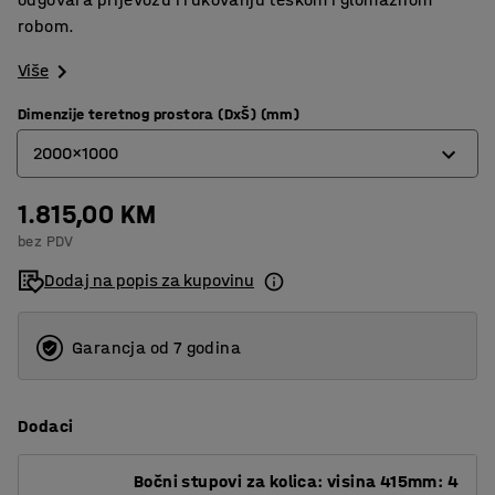
robom.
Više
Dimenzije teretnog prostora (DxŠ) (mm)
2000x1000
1.815,00 KM
1200x670
bez PDV
1500x750
Dodaj na popis za kupovinu
2000x1000
Garancja od 7 godina
Dodaci
Bočni stupovi za kolica: visina 415mm: 4