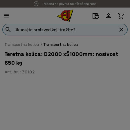
14 dana za povrat ne oštećene robe
7 godina garancije
Transportna kolica
Transportna kolica
Teretna kolica: D2000 xŠ1000mm: nosivost
650 kg
Art. br.
:
30182