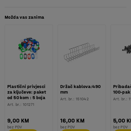
Debljina
:
8
mm
prostore.
Boja
:
Crvena/siva
Preuzmite upute za održavanjen
Možda vas zanima
Materijal
:
Poliamid
Tepih je dostupan u više boja. Diskretni uzorak na
Specifikacija materijala
:
Reform Calico - 0840150
tkanini i blage boje ostavljaju elegantan i skladan dojam.
Potreban broj osoba
:
1
MELVIN se može lako kombinirati s namještajem u
Procjena vremena
:
5
Min
odgovarajućoj boji, ali također može poslužiti kao osnova
Težina
:
20
kg
za jače boje.
Testirano
:
EN 1307
Na ovom tepihu ne preporučamo korištenje stolica s
kotačima.
Plastični privjesci
Držač kablova:490
Pribadač
za ključeve: paket
mm
100-pak
od 50 kom : 5 boja
Art. br.
:
151042
Art. br.
:
1
Art. br.
:
101271
9,00 KM
16,00 KM
5,00 
bez PDV
bez PDV
bez PDV