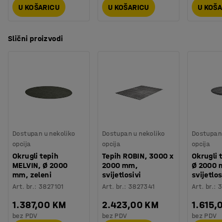
U KOŠARICU
U KOŠARICU
U KOŠ
Slični proizvodi
Dostupan u nekoliko
Dostupan u nekoliko
Dostupan 
opcija
opcija
opcija
Okrugli tepih
Tepih ROBIN, 3000 x
Okrugli 
MELVIN, Ø 2000
2000 mm,
Ø 2000 
mm, zeleni
svijetlosivi
svijetlos
Art. br.
:
3827101
Art. br.
:
3827341
Art. br.
:
3
1.387,00 KM
2.423,00 KM
1.615,
bez PDV
bez PDV
bez PDV