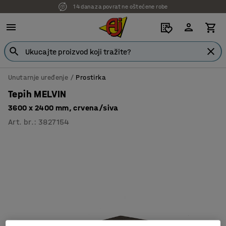
14 dana za povrat ne oštećene robe
7 godina garancije
Unutarnje uređenje
Prostirka
Tepih MELVIN
3600 x 2400 mm, crvena/siva
Art. br.
:
3827154