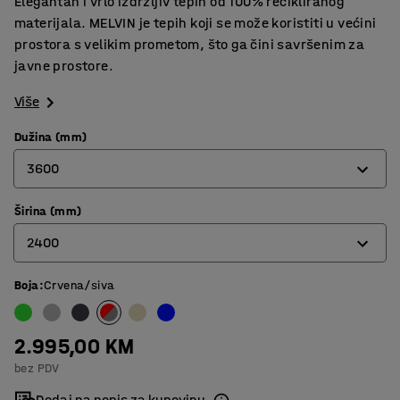
Elegantan i vrlo izdržljiv tepih od 100% recikliranog
materijala. MELVIN je tepih koji se može koristiti u većini
prostora s velikim prometom, što ga čini savršenim za
javne prostore.
Više
Dužina (mm)
3600
Širina (mm)
3000
2400
3600
4400
Boja
:
Crvena/siva
2000
2400
2.995,00 KM
bez PDV
Dodaj na popis za kupovinu