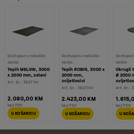
Dostupan u nekoliko
Dostupan u nekoliko
Dostupan 
opcija
opcija
opcija
Tepih MELVIN, 3000
Tepih ROBIN, 3000 x
Okrugli 
x 2000 mm, zeleni
2000 mm,
Ø 2000 
svijetlosivi
svijetlos
Art. br.
:
3827141
Art. br.
:
3827341
Art. br.
:
3
2.080,00 KM
2.423,00 KM
1.615,
bez PDV
bez PDV
bez PDV
U KOŠARICU
U KOŠARICU
U KOŠ