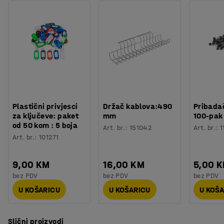
Potreban broj osoba
:
1
tkanini i blage boje ostavljaju elegantan i skladan dojam.
Procjena vremena
:
10
Min
MELVIN se može lako kombinirati s namještajem u
Težina
:
22
kg
odgovarajućoj boji, ali također može poslužiti kao osnova
Testirano
:
EN 1307
za jače boje.
Na ovom tepihu ne preporučamo korištenje stolica s
kotačima.
Plastični privjesci
Držač kablova:490
Pribadač
za ključeve: paket
mm
100-pak
od 50 kom : 5 boja
Art. br.
:
151042
Art. br.
:
1
Art. br.
:
101271
9,00 KM
16,00 KM
5,00 
bez PDV
bez PDV
bez PDV
U KOŠARICU
U KOŠARICU
U KOŠ
Slični proizvodi