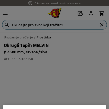
14 dana za povrat ne oštećene robe
7 godina garancije
Unutarnje uređenje
Prostirka
Okrugli tepih MELVIN
Ø 3500 mm, crvena/siva
Art. br.
:
3827134