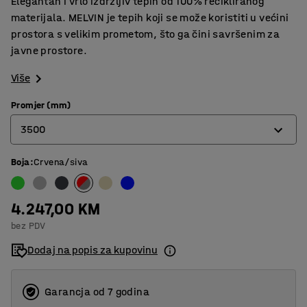
Elegantan i vrlo izdržljiv tepih od 100% recikliranog
materijala. MELVIN je tepih koji se može koristiti u većini
prostora s velikim prometom, što ga čini savršenim za
javne prostore.
Više
Promjer (mm)
3500
Boja
:
Crvena/siva
2000
2500
4.247,00 KM
3000
bez PDV
3500
Dodaj na popis za kupovinu
Garancja od 7 godina