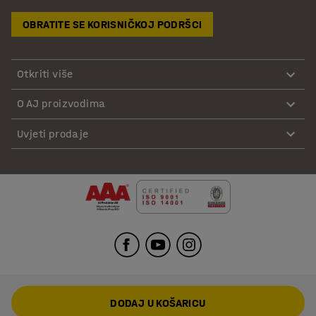
OBRATITE SE KORISNIČKOJ PODRŠCI
Otkriti više
O AJ proizvodima
Uvjeti prodaje
DODAJ U KOŠARICU