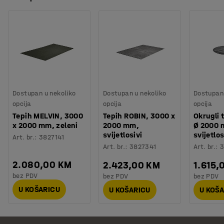
Dostupan u nekoliko
Dostupan u nekoliko
Dostupan 
opcija
opcija
opcija
Tepih MELVIN, 3000
Tepih ROBIN, 3000 x
Okrugli 
x 2000 mm, zeleni
2000 mm,
Ø 2000 
svijetlosivi
svijetlos
Art. br.
:
3827141
Art. br.
:
3827341
Art. br.
:
3
2.080,00 KM
2.423,00 KM
1.615,
bez PDV
bez PDV
bez PDV
U KOŠARICU
U KOŠARICU
U KOŠ