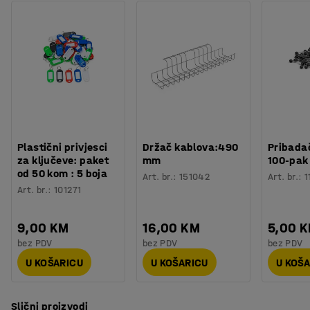
Potreban broj osoba
:
1
tkanini i blage boje ostavljaju elegantan i skladan dojam.
Procjena vremena
:
10
Min
MELVIN se može lako kombinirati s namještajem u
Težina
:
18,5
kg
odgovarajućoj boji, ali također može poslužiti kao osnova
Testirano
:
EN 1307
za jače boje.
Na ovom tepihu ne preporučamo korištenje stolica s
kotačima.
Plastični privjesci
Držač kablova:490
Pribadač
za ključeve: paket
mm
100-pak
od 50 kom : 5 boja
Art. br.
:
151042
Art. br.
:
1
Art. br.
:
101271
9,00 KM
16,00 KM
5,00 
bez PDV
bez PDV
bez PDV
U KOŠARICU
U KOŠARICU
U KOŠ
Slični proizvodi