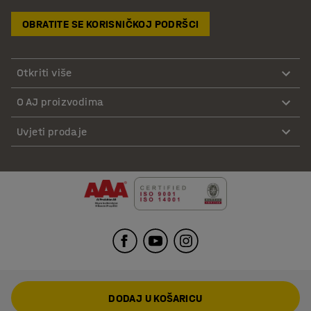
OBRATITE SE KORISNIČKOJ PODRŠCI
Otkriti više
O AJ proizvodima
Uvjeti prodaje
DODAJ U KOŠARICU