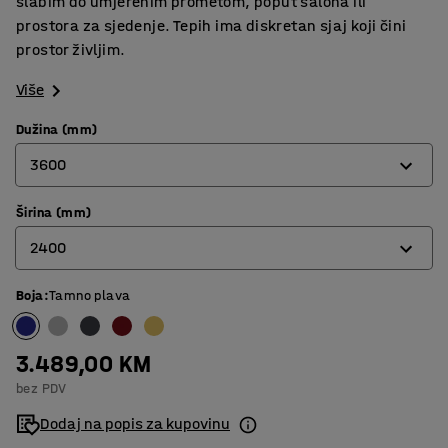
slabim do umjerenim prometom, poput salona ili
prostora za sjedenje. Tepih ima diskretan sjaj koji čini
prostor življim.
Više
Dužina (mm)
3600
Širina (mm)
3000
2400
3600
4400
Boja
:
Tamno plava
2000
2400
3.489,00 KM
bez PDV
Dodaj na popis za kupovinu