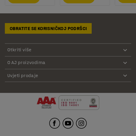
OBRATITE SE KORISNIČKOJ PODRŠCI
Otkriti više
O AJ proizvodima
Uvjeti prodaje