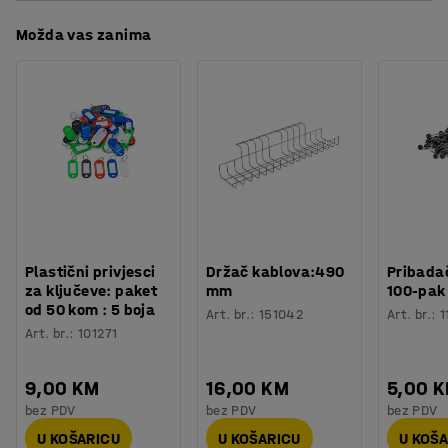
Boja
:
Tamno plava
Preuzmite upute za održavanjen
lijepo lovi i reflektira svjetlost. Birajte između nekoliko
Možda vas zanima
Materijal
:
Poliamid
lijepih boja koje vam omogućuju da jednostavno unesete
Specifikacija materijala
:
Epoca MOSS - 0845573
završne detalje u sobu, bilo da želite da bude mirna i
Potreban broj osoba
:
1
skladna ili živahna i šarena.
Procjena vremena
:
10
Min
Težina
:
23
kg
Na ovom tepihu ne preporučamo korištenje stolica s
kotačima.
Plastični privjesci
Držač kablova:490
Pribadač
za ključeve: paket
mm
100-pak
od 50 kom : 5 boja
Art. br.
:
151042
Art. br.
:
1
Art. br.
:
101271
9,00 KM
16,00 KM
5,00 
bez PDV
bez PDV
bez PDV
U KOŠARICU
U KOŠARICU
U KOŠ