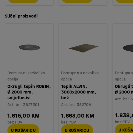
Slični proizvodi
Dostupan u nekoliko
Dostupan u nekoliko
Dostupan 
opcija
opcija
opcija
Okrugli tepih ROBIN,
Tepih ALVIN,
Okrugli 
Ø 2000 mm,
3000x2000 mm,
Ø 2000 
svijetlosivi
bež
Art. br.
:
3
Art. br.
:
3827301
Art. br.
:
3827041
1.838
1.615,00 KM
1.663,00 KM
bez PDV
bez PDV
bez PDV
U KOŠ
U KOŠARICU
U KOŠARICU