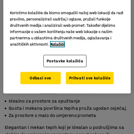
Koristimo kolačiće da bismo omogućili našoj web lokaciji da radi
pravilno, personalizirali sadržaj i oglase, pružali funkcije
društvenih medija i analizirali web promet. Također dijelimo
informacije o vašem korištenju naše web lokacije s našim
partnerima u oblastima društvenih medija, oglašavanja i
analitičkih aktivnosti.
Kolačići
Postavke kolačića
Slični proizvodi
Odbaci sve
Prihvati sve kolačiće
Idealno za prostore za opuštanje
Gusta i mekana površina tepiha pruža ugodan osjećaj.
Za prostore s malo do umjereno prometa
Elegantan i mekan tepih koji je idealan u područjima sa