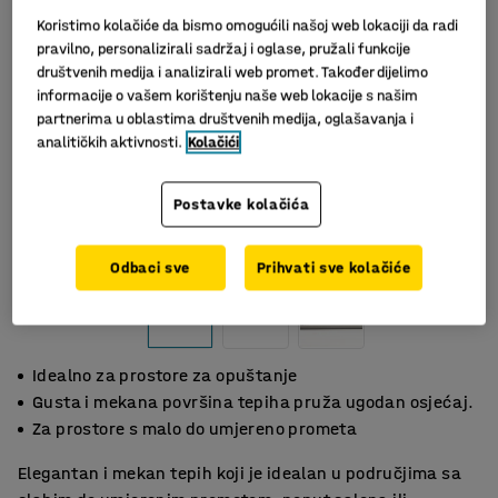
Koristimo kolačiće da bismo omogućili našoj web lokaciji da radi
pravilno, personalizirali sadržaj i oglase, pružali funkcije
društvenih medija i analizirali web promet. Također dijelimo
informacije o vašem korištenju naše web lokacije s našim
partnerima u oblastima društvenih medija, oglašavanja i
analitičkih aktivnosti.
Kolačići
Postavke kolačića
Odbaci sve
Prihvati sve kolačiće
Idealno za prostore za opuštanje
Gusta i mekana površina tepiha pruža ugodan osjećaj.
Za prostore s malo do umjereno prometa
Elegantan i mekan tepih koji je idealan u područjima sa