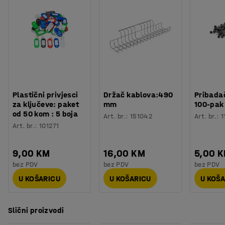
Procjena vremena
:
10
Min
skladna ili živahna i šarena.
Težina
:
15
kg
Na ovom tepihu ne preporučamo korištenje stolica s
kotačima.
Plastični privjesci
Držač kablova:490
Pribadač
za ključeve: paket
mm
100-pak
od 50 kom : 5 boja
Art. br.
:
151042
Art. br.
:
1
Art. br.
:
101271
9,00 KM
16,00 KM
5,00 
bez PDV
bez PDV
bez PDV
U KOŠARICU
U KOŠARICU
U KOŠ
Slični proizvodi