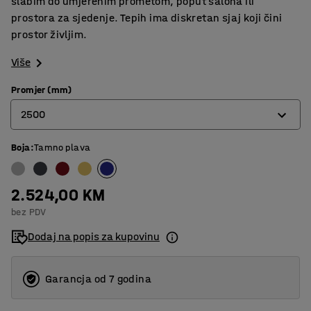
slabim do umjerenim prometom, poput salona ili
prostora za sjedenje. Tepih ima diskretan sjaj koji čini
prostor življim.
Više
Promjer (mm)
2500
Boja
:
Tamno plava
2000
2500
2.524,00 KM
3000
bez PDV
3500
Dodaj na popis za kupovinu
Garancja od 7 godina