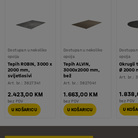
Dostupan u nekoliko
Dostupan u nekoliko
Dostupan 
opcija
opcija
opcija
Tepih ROBIN, 3000 x
Tepih ALVIN,
Okrugli 
2000 mm,
3000x2000 mm,
Ø 2000 
svijetlosivi
bež
Art. br.
:
3
Art. br.
:
3827341
Art. br.
:
3827041
1.838
2.423,00 KM
1.663,00 KM
bez PDV
bez PDV
bez PDV
U KOŠ
U KOŠARICU
U KOŠARICU