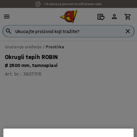
14 dana za povrat ne oštećene robe
Unutarnje uređenje
Prostirka
Okrugli tepih ROBIN
Ø 2500 mm, tamnoplavi
Art. br.
:
3827315