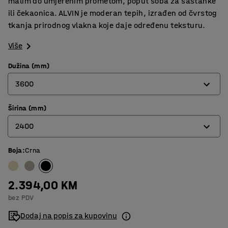
malim do umjerenim prometom, poput soba za sastanke
ili čekaonica. ALVIN je moderan tepih, izrađen od čvrstog
tkanja prirodnog vlakna koje daje određenu teksturu.
Više
Dužina (mm)
3600
Širina (mm)
3000
2400
3600
4400
Boja
:
Crna
2000
2400
2.394,00 KM
bez PDV
Dodaj na popis za kupovinu