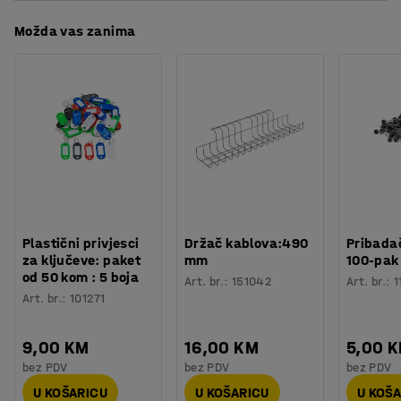
Boja
:
Crna
Preuzmite upute za održavanjen
Tepih je trajno antistatičan. Na ovom tepihu ne
Možda vas zanima
Materijal
:
Sisal
preporučamo korištenje stolica s kotačima.
Specifikacija materijala
:
Epoca Sisal Boucle - 4064006
Potreban broj osoba
:
1
Procjena vremena
:
5
Min
Težina
:
23
kg
Plastični privjesci
Držač kablova:490
Pribadač
za ključeve: paket
mm
100-pak
od 50 kom : 5 boja
Art. br.
:
151042
Art. br.
:
1
Art. br.
:
101271
9,00 KM
16,00 KM
5,00 
bez PDV
bez PDV
bez PDV
U KOŠARICU
U KOŠARICU
U KOŠ