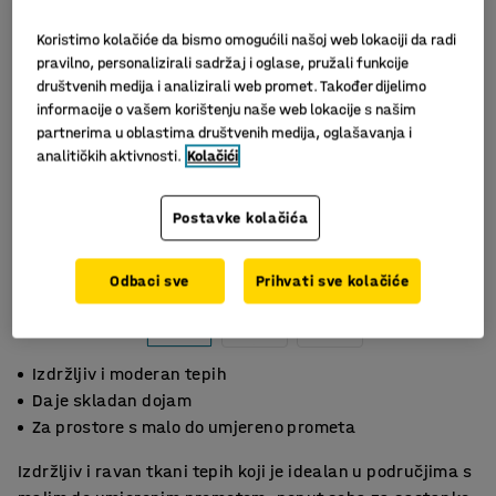
Koristimo kolačiće da bismo omogućili našoj web lokaciji da radi
pravilno, personalizirali sadržaj i oglase, pružali funkcije
društvenih medija i analizirali web promet. Također dijelimo
informacije o vašem korištenju naše web lokacije s našim
partnerima u oblastima društvenih medija, oglašavanja i
analitičkih aktivnosti.
Kolačići
Postavke kolačića
Odbaci sve
Prihvati sve kolačiće
Izdržljiv i moderan tepih
Daje skladan dojam
Za prostore s malo do umjereno prometa
Izdržljiv i ravan tkani tepih koji je idealan u područjima s