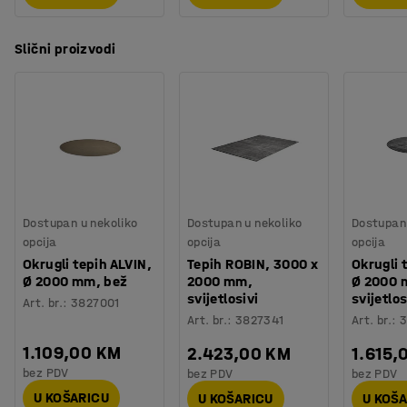
Slični proizvodi
Dostupan u nekoliko
Dostupan u nekoliko
Dostupan 
opcija
opcija
opcija
Okrugli tepih ALVIN,
Tepih ROBIN, 3000 x
Okrugli 
Ø 2000 mm, bež
2000 mm,
Ø 2000 
svijetlosivi
svijetlos
Art. br.
:
3827001
Art. br.
:
3827341
Art. br.
:
3
1.109,00 KM
2.423,00 KM
1.615,
bez PDV
bez PDV
bez PDV
U KOŠARICU
U KOŠARICU
U KOŠ