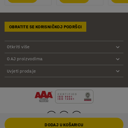
OBRATITE SE KORISNIČKOJ PODRŠCI
Otkriti više
O AJ proizvodima
Uvjeti prodaje
DODAJ U KOŠARICU