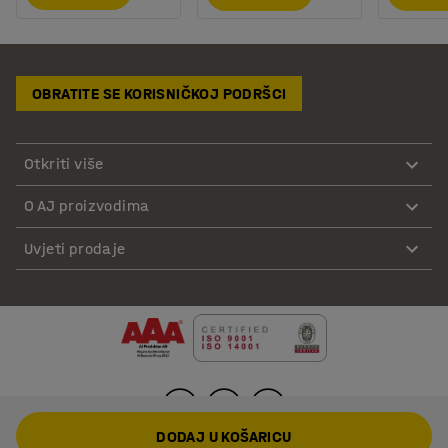
OBRATITE SE KORISNIČKOJ PODRŠCI
Otkriti više
O AJ proizvodima
Uvjeti prodaje
DODAJ U KOŠARICU