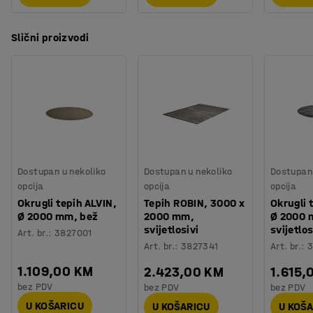
Slični proizvodi
Dostupan u nekoliko
Dostupan u nekoliko
Dostupan 
opcija
opcija
opcija
Okrugli tepih ALVIN,
Tepih ROBIN, 3000 x
Okrugli 
Ø 2000 mm, bež
2000 mm,
Ø 2000 
svijetlosivi
svijetlos
Art. br.
:
3827001
Art. br.
:
3827341
Art. br.
:
3
1.109,00 KM
2.423,00 KM
1.615,
bez PDV
bez PDV
bez PDV
U KOŠARICU
U KOŠARICU
U KOŠ