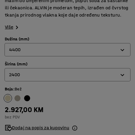
malim do umjerenim prometom, poput soba za sastanke
ili čekaonica. ALVIN je moderan tepih, izrađen od čvrstog
tkanja prirodnog vlakna koje daje određenu teksturu.
Više
Dužina (mm)
4400
Širina (mm)
3000
2400
3600
4400
Boja
:
Bež
2000
2400
2.927,00 KM
bez PDV
Dodaj na popis za kupovinu