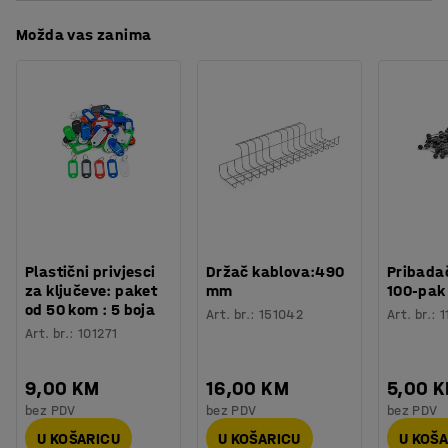
Boja
:
Bež
Preuzmite upute za održavanjen
Tepih je trajno antistatičan. Na ovom tepihu ne
Možda vas zanima
Materijal
:
Sisal
preporučamo korištenje stolica s kotačima.
Specifikacija materijala
:
Epoca Sisal Boucle - 4064003
Potreban broj osoba
:
1
Procjena vremena
:
10
Min
Težina
:
28
kg
Plastični privjesci
Držač kablova:490
Pribadač
za ključeve: paket
mm
100-pak
od 50 kom : 5 boja
Art. br.
:
151042
Art. br.
:
1
Art. br.
:
101271
9,00 KM
16,00 KM
5,00 
bez PDV
bez PDV
bez PDV
U KOŠARICU
U KOŠARICU
U KOŠ