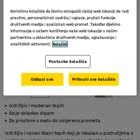
Koristimo kolačiće da bismo omogućili našoj web lokaciji da radi
pravilno, personalizirali sadržaj i oglase, pružali funkcije
društvenih medija i analizirali web promet. Također dijelimo
informacije o vašem korištenju naše web lokacije s našim
partnerima u oblastima društvenih medija, oglašavanja i
analitičkih aktivnosti.
Kolačići
Postavke kolačića
Slični proizvodi
Odbaci sve
Prihvati sve kolačiće
Izdržljiv i moderan tepih
Daje skladan dojam
Za prostore s malo do umjereno prometa
Izdržljiv i ravan tkani tepih koji je idealan u područjima s