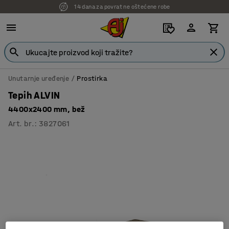
14 dana za povrat ne oštećene robe
7 godina garancije
Unutarnje uređenje
Prostirka
Tepih ALVIN
4400x2400 mm, bež
Art. br.
:
3827061