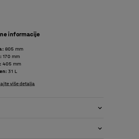
čne informacije
a
:
805
mm
:
170
mm
:
405
mm
en
:
31
L
ajte više detalja
emikalijama na radnom mjestu i posebno je
. Spremnik za prikupljanje tekućine je
 izdržljiv i ima visoku otpornost na većinu ulja,