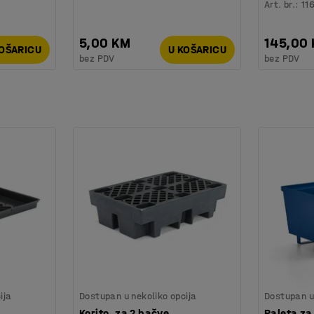
Art. br.
:
11
5,00 KM
145,00
KOŠARICU
U KOŠARICU
bez PDV
bez PDV
ija
Dostupan u nekoliko opcija
Dostupan u 
Korito, za 2 bačve
Paleta za