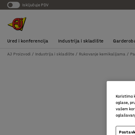
Isključuje PDV
Ured i konferencija
Industrija i skladište
Garderob
AJ Proizvodi
Industrija i skladište
Rukovanje kemikalijama
Pa
Koristimo k
oglase, pru
vašem kori
oglašavanja
Postavk