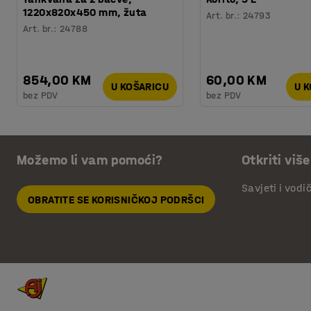
1220x820x450 mm, žuta
Art. br.
:
24793
Art. br.
:
24788
854,00 KM
60,00 KM
U KOŠARICU
U 
bez PDV
bez PDV
Možemo li vam pomoći?
Otkriti više
Savjeti i vodi
OBRATITE SE KORISNIČKOJ PODRŠCI