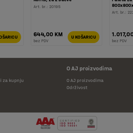
800x800
Art. br.
:
20195
Art. br.
:
22
644,00 KM
1.017,0
KOŠARICU
U KOŠARICU
bez PDV
bez PDV
O AJ proizvodima
či za kupnju
O AJ proizvodima
Održivost