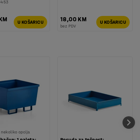
6453
 KM
18,00 KM
U KOŠARICU
U KOŠARICU
bez PDV
nekoliko opcija
 bačve: 1 paleta:
Posuda za tečnost: