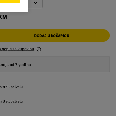
 KM
DODAJ U KOŠARICU
a popis za kupovinu
ncja od 7 godina
nittelupalvelu
nittelupalvelu