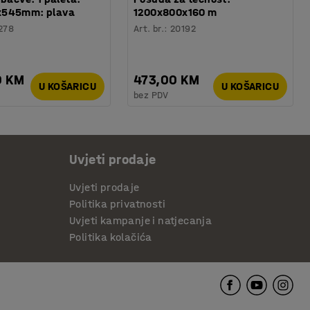
x545mm: plava
1200x800x160 m
278
Art. br.
:
20192
0 KM
473,00 KM
U KOŠARICU
U KOŠARICU
bez PDV
Uvjeti prodaje
Uvjeti prodaje
Politika privatnosti
Uvjeti kampanje i natjecanja
Politika kolačića