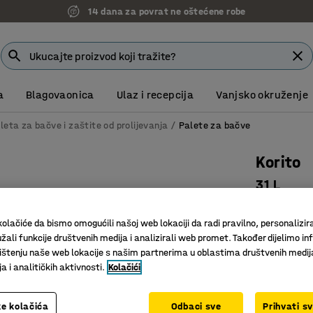
14 dana za povrat ne oštećene robe
a
Blagovaonica
Ulaz i recepcija
Vanjsko okruženje
leta za bačve i zaštite od prolijevanja
Palete za bačve
Korito
31 L
Art. br.
:
20
olačiće da bismo omogućili našoj web lokaciji da radi pravilno, personalizira
Za manje
žali funkcije društvenih medija i analizirali web promet. Također dijelimo in
Izdržljivi
štenju naše web lokacije s našim partnerima u oblastima društvenih medij
Uklonjiva
 i analitičkih aktivnosti.
Kolačići
Volumen (L)
e kolačića
Odbaci sve
Prihvati s