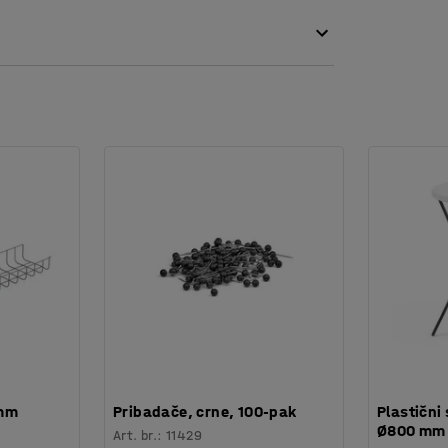
je zahvaljujući uklonjivoj rešetki koja se
h veličina, ovisno o vašim potrebama.
 mm
Pribadače, crne, 100-pak
Plastični 
Ø800 mm
Art. br.
:
11429