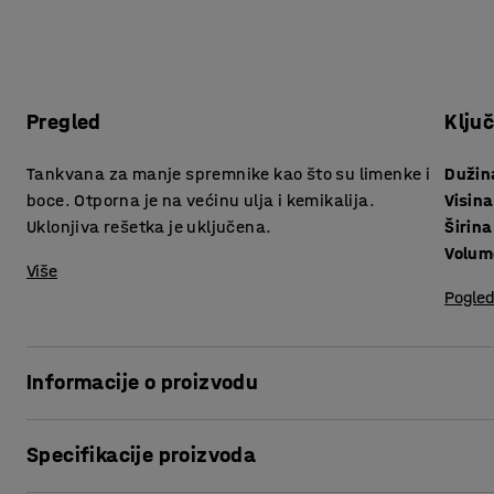
Pregled
Klju
Tankvana za manje spremnike kao što su limenke i
Dužin
boce. Otporna je na većinu ulja i kemikalija.
Visina
Uklonjiva rešetka je uključena.
Širina
Volum
Više
Pogled
Informacije o proizvodu
Tankvana je dizajnirana za sigurnije rukovanje opasnim k
Specifikacije proizvoda
prikladna za skladištenje i upravljanje malim spremnicima
napravljen od polietilenske plastike, materijala koji je vrlo