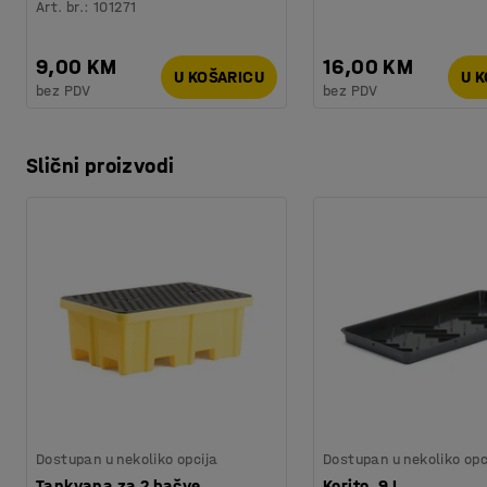
Art. br.
:
101271
9,00 KM
16,00 KM
U KOŠARICU
U 
bez PDV
bez PDV
Slični proizvodi
Dostupan u nekoliko opcija
Dostupan u nekoliko opc
Tankvana za 2 bačve,
Korito, 9 L