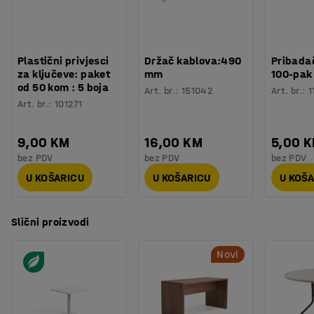
Broj za boju postolja
:
RAL 9005
okruženja kao što su saloni, recepcije i uredi.
Materijal postolja
:
Čelik
Potreban broj osoba
:
1
Procjena vremena
:
20
Min
Plastični privjesci
Držač kablova:490
Pribadač
Težina
:
14,2
kg
za ključeve: paket
mm
100-pak
Montaža
:
Dolazi nesastavljeno
od 50 kom : 5 boja
Art. br.
:
151042
Art. br.
:
1
Testirano
:
EN 15372
Art. br.
:
101271
Kvaliteta - Eko oznaka
:
Möbelfakta 120251023
9,00 KM
16,00 KM
5,00 
bez PDV
bez PDV
bez PDV
U KOŠARICU
U KOŠARICU
U KOŠ
Slični proizvodi
Novi