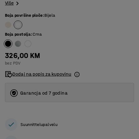
Više
Boja površine ploče
:
Bijela
Boja postolja
:
Crna
326,00 KM
bez PDV
Dodaj na popis za kupovinu
Garancja od 7 godina
Suunnittelupalvelu