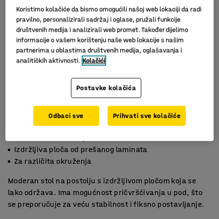
Koristimo kolačiće da bismo omogućili našoj web lokaciji da radi
pravilno, personalizirali sadržaj i oglase, pružali funkcije
društvenih medija i analizirali web promet. Također dijelimo
informacije o vašem korištenju naše web lokacije s našim
partnerima u oblastima društvenih medija, oglašavanja i
analitičkih aktivnosti.
Kolačići
Postavke kolačića
Odbaci sve
Prihvati sve kolačiće
Slični proizvodi
Može se učvrstiti u pod
Izdržljiva ploča od prešanog laminata
Za različita okruženja
Moderan stol na postolju s izdržljivom pločom koja se
lako održava. Ima mogućnost pričvršćivanja u pod, što
se preporučuje za veću stabilnost i fiksno postavljanje.