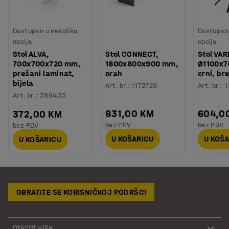
Dostupan u nekoliko
Dostupan 
opcija
opcija
Stol ALVA,
Stol CONNECT,
Stol VAR
700x700x720 mm,
1800x800x900 mm,
Ø1100x7
prešani laminat,
orah
crni, br
bijela
Art. br.
:
1172729
Art. br.
:
1
Art. br.
:
389433
831,00 KM
604,0
372,00 KM
bez PDV
bez PDV
bez PDV
U KOŠARICU
U KOŠ
U KOŠARICU
OBRATITE SE KORISNIČKOJ PODRŠCI
Otkriti više