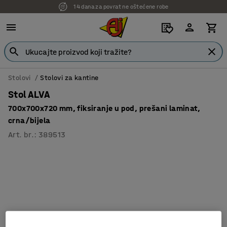
14 dana za povrat ne oštećene robe
7 godina garancije
Stolovi
Stolovi za kantine
Stol ALVA
700x700x720 mm, fiksiranje u pod, prešani laminat,
crna/bijela
Art. br.
:
389513