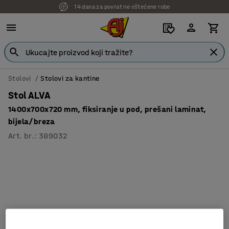
14 dana za povrat ne oštećene robe
Stolovi
Stolovi za kantine
Stol ALVA
1400x700x720 mm, fiksiranje u pod, prešani laminat,
bijela/breza
Art. br.
:
389032