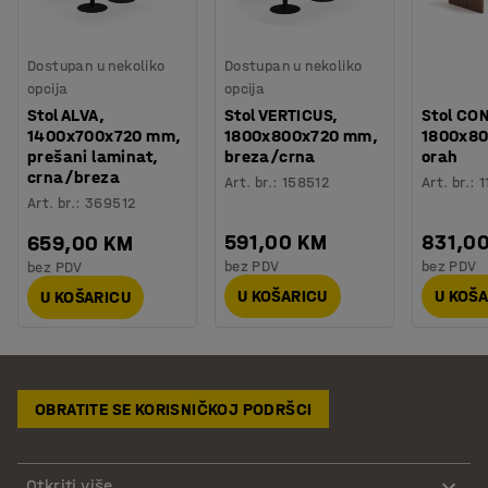
Dostupan u nekoliko
Dostupan u nekoliko
opcija
opcija
Stol ALVA,
Stol VERTICUS,
Stol CO
1400x700x720 mm,
1800x800x720 mm,
1800x8
prešani laminat,
breza/crna
orah
crna/breza
Art. br.
:
158512
Art. br.
:
1
Art. br.
:
369512
591,00 KM
831,0
659,00 KM
bez PDV
bez PDV
bez PDV
U KOŠARICU
U KOŠ
U KOŠARICU
OBRATITE SE KORISNIČKOJ PODRŠCI
Otkriti više