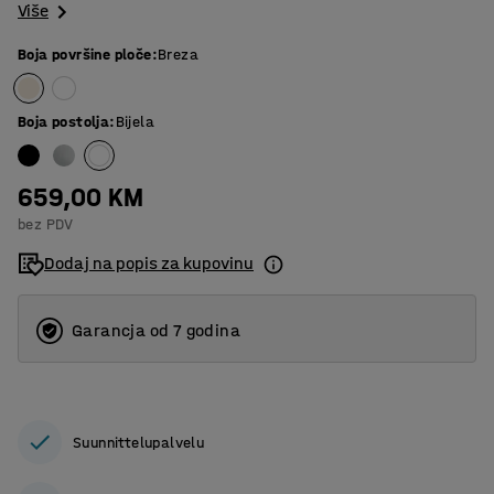
Više
Boja površine ploče
:
Breza
Boja postolja
:
Bijela
659,00 KM
bez PDV
Dodaj na popis za kupovinu
Garancja od 7 godina
Suunnittelupalvelu