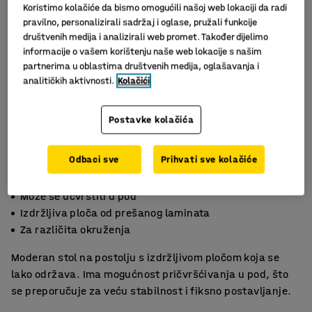
Koristimo kolačiće da bismo omogućili našoj web lokaciji da radi
pravilno, personalizirali sadržaj i oglase, pružali funkcije
društvenih medija i analizirali web promet. Također dijelimo
informacije o vašem korištenju naše web lokacije s našim
partnerima u oblastima društvenih medija, oglašavanja i
analitičkih aktivnosti.
Kolačići
Postavke kolačića
Odbaci sve
Prihvati sve kolačiće
Slični proizvodi
Može se učvrstiti u pod
Izdržljiva ploča od prešanog laminata
Za različita okruženja
Moderan stol na postolju s izdržljivom pločom koja se
lako održava. Ima mogućnost pričvršćivanja u pod, što
se preporučuje za veću stabilnost i fiksno postavljanje.