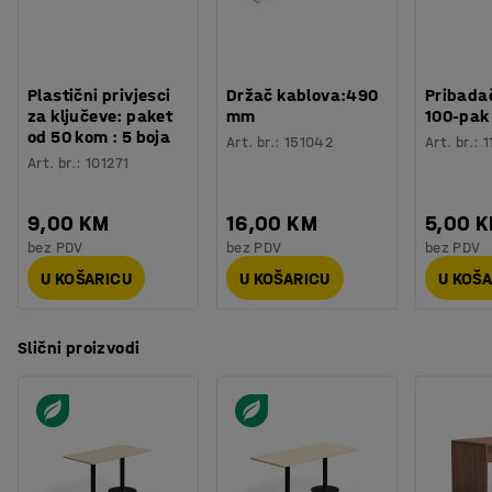
Broj za boju postolja
:
RAL 9016
što su školske blagovaonice, sobe za odmor i uredi.
Materijal postolja
:
Čelik
Potreban broj osoba
:
2
Procjena vremena
:
15
Min
Plastični privjesci
Držač kablova:490
Pribadač
Težina
:
36,3
kg
za ključeve: paket
mm
100-pak
Montaža
:
Dolazi nesastavljeno
od 50 kom : 5 boja
Art. br.
:
151042
Art. br.
:
1
Testirano
:
EN 15372
Art. br.
:
101271
Kvaliteta - Eko oznaka
:
Möbelfakta 120251023
9,00 KM
16,00 KM
5,00 
bez PDV
bez PDV
bez PDV
U KOŠARICU
U KOŠARICU
U KOŠ
Slični proizvodi