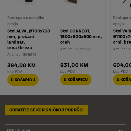
Dostupan u nekoliko
Dostupan 
opcija
opcija
Stol ALVA, Ø700x720
Stol CONNECT,
Stol VAR
mm, prešani
1800x800x900 mm,
Ø1100x7
laminat,
orah
crni, br
crna/breza
Art. br.
:
1172729
Art. br.
:
1
Art. br.
:
365612
831,00 KM
604,0
364,00 KM
bez PDV
bez PDV
bez PDV
U KOŠARICU
U KOŠ
U KOŠARICU
OBRATITE SE KORISNIČKOJ PODRŠCI
Otkriti više