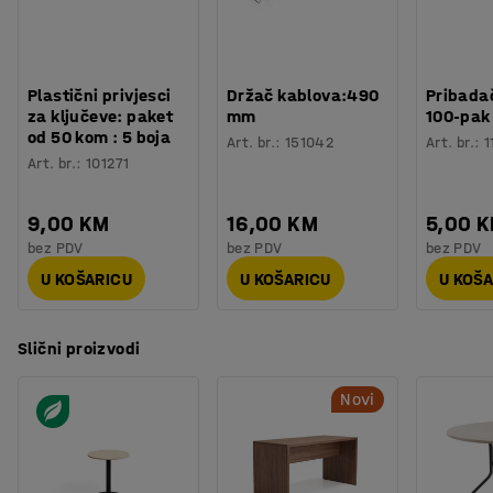
Materijal postolja
:
Čelik
okruženja kao što su saloni, recepcije i uredi.
Potreban broj osoba
:
1
Procjena vremena
:
20
Min
Težina
:
14,3
kg
Plastični privjesci
Držač kablova:490
Pribadač
Montaža
:
Dolazi nesastavljeno
za ključeve: paket
mm
100-pak
Testirano
:
EN 15372
od 50 kom : 5 boja
Art. br.
:
151042
Art. br.
:
1
Kvaliteta - Eko oznaka
:
Möbelfakta 120251023
Art. br.
:
101271
9,00 KM
16,00 KM
5,00 
bez PDV
bez PDV
bez PDV
U KOŠARICU
U KOŠARICU
U KOŠ
Slični proizvodi
Novi