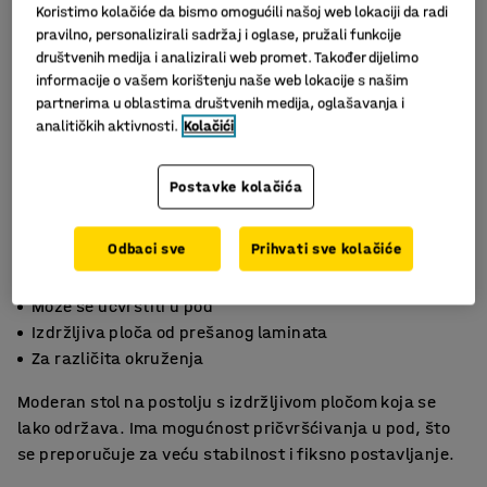
Koristimo kolačiće da bismo omogućili našoj web lokaciji da radi
pravilno, personalizirali sadržaj i oglase, pružali funkcije
društvenih medija i analizirali web promet. Također dijelimo
informacije o vašem korištenju naše web lokacije s našim
partnerima u oblastima društvenih medija, oglašavanja i
analitičkih aktivnosti.
Kolačići
Postavke kolačića
Odbaci sve
Prihvati sve kolačiće
Može se učvrstiti u pod
Izdržljiva ploča od prešanog laminata
Za različita okruženja
Moderan stol na postolju s izdržljivom pločom koja se
lako održava. Ima mogućnost pričvršćivanja u pod, što
se preporučuje za veću stabilnost i fiksno postavljanje.