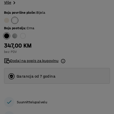
Više
Boja površine ploče
:
Bijela
Boja postolja
:
Crna
347,00 KM
bez PDV
Dodaj na popis za kupovinu
Garancja od 7 godina
Suunnittelupalvelu