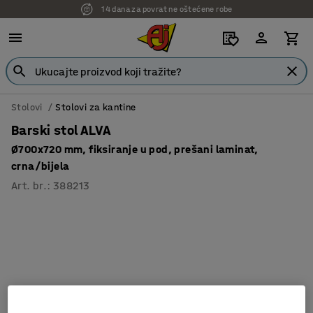
14 dana za povrat ne oštećene robe
Stolovi
Stolovi za kantine
Barski stol ALVA
Ø700x720 mm, fiksiranje u pod, prešani laminat,
crna/bijela
Art. br.
:
388213