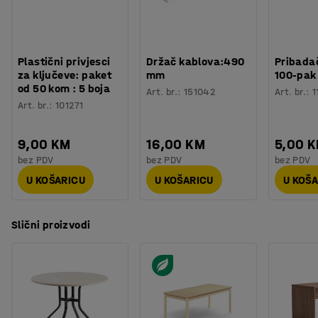
Broj za boju postolja
:
RAL 9016
dinamično okruženje koje poziva na opuštene razgovore.
Materijal postolja
:
Čelik
Potreban broj osoba
:
2
Procjena vremena
:
15
Min
Plastični privjesci
Držač kablova:490
Pribadač
Težina
:
42
kg
za ključeve: paket
mm
100-pak
Montaža
:
Dolazi nesastavljeno
od 50 kom : 5 boja
Art. br.
:
151042
Art. br.
:
1
Testirano
:
EN 15372
Art. br.
:
101271
Kvaliteta - Eko oznaka
:
Möbelfakta 120251023
9,00 KM
16,00 KM
5,00 
bez PDV
bez PDV
bez PDV
U KOŠARICU
U KOŠARICU
U KOŠ
Slični proizvodi