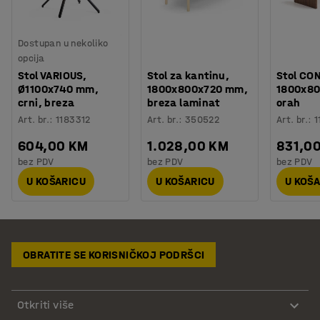
Dostupan u nekoliko
opcija
Stol VARIOUS,
Stol za kantinu,
Stol CO
Ø1100x740 mm,
1800x800x720 mm,
1800x8
crni, breza
breza laminat
orah
Art. br.
:
1183312
Art. br.
:
350522
Art. br.
:
1
604,00 KM
1.028,00 KM
831,0
bez PDV
bez PDV
bez PDV
U KOŠARICU
U KOŠARICU
U KOŠ
OBRATITE SE KORISNIČKOJ PODRŠCI
Otkriti više