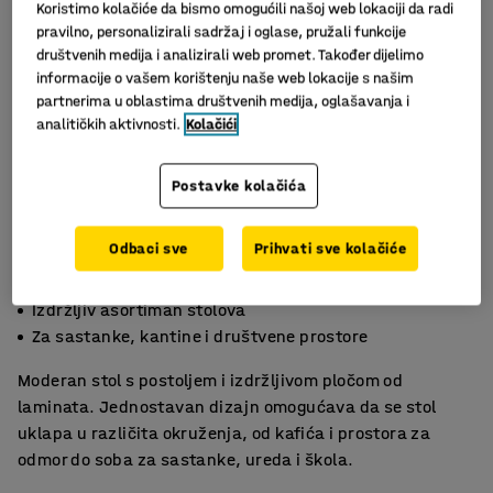
Koristimo kolačiće da bismo omogućili našoj web lokaciji da radi
pravilno, personalizirali sadržaj i oglase, pružali funkcije
društvenih medija i analizirali web promet. Također dijelimo
informacije o vašem korištenju naše web lokacije s našim
partnerima u oblastima društvenih medija, oglašavanja i
analitičkih aktivnosti.
Kolačići
Postavke kolačića
Slični proizvodi
Odbaci sve
Prihvati sve kolačiće
Moderan i lako se održava
Izdržljiv asortiman stolova
Za sastanke, kantine i društvene prostore
Moderan stol s postoljem i izdržljivom pločom od
laminata. Jednostavan dizajn omogućava da se stol
uklapa u različita okruženja, od kafića i prostora za
odmor do soba za sastanke, ureda i škola.