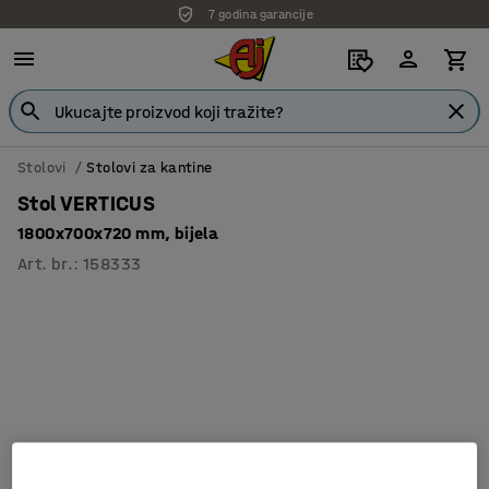
7 godina garancije
Stolovi
Stolovi za kantine
Stol VERTICUS
1800x700x720 mm, bijela
Art. br.
:
158333