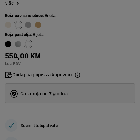
Više
Boja površine ploče
:
Bijela
Boja postolja
:
Bijela
554,00 KM
bez PDV
Dodaj na popis za kupovinu
Garancja od 7 godina
Suunnittelupalvelu