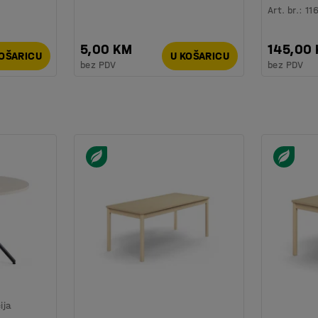
Art. br.
:
11
5,00 KM
145,00
KOŠARICU
U KOŠARICU
bez PDV
bez PDV
ija