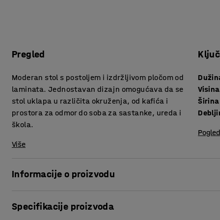
Pregled
Klju
Moderan stol s postoljem i izdržljivom pločom od
Dužin
laminata. Jednostavan dizajn omogućava da se
Visina
stol uklapa u različita okruženja, od kafića i
Širina
prostora za odmor do soba za sastanke, ureda i
škola.
Pogled
Više
Informacije o proizvodu
Stol s postoljem kombinira klasičan dizajn s izdržljivošću,
Specifikacije proizvoda
sastanke, kao i za prostore za odmor i zajedničke školske 