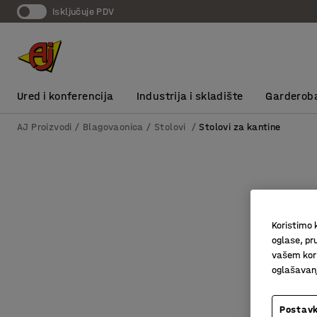
Isključuje PDV
Ured i konferencija
Industrija i skladište
Garderob
AJ Proizvodi
Blagovaonica
Stolovi
Stolovi za kantine
Koristimo k
oglase, pru
vašem kori
oglašavanja
Postavk