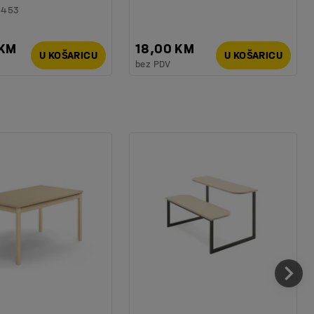
6453
 KM
18,00 KM
U KOŠARICU
U KOŠARICU
bez PDV