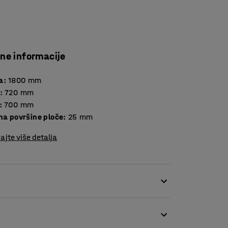
čne informacije
a
:
1800
mm
:
720
mm
:
700
mm
Debljina površine ploče
:
25
mm
ajte više detalja
 što ga čini prikladnim za kantine i sobe za
prostore.