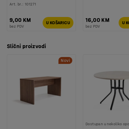
Art. br.
:
101271
9,00 KM
16,00 KM
U KOŠARICU
U 
bez PDV
bez PDV
Slični proizvodi
Novi
Dostupan u nekoliko opc