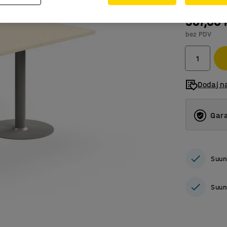
567,00
bez PDV
Dodaj n
Gara
Suun
Suun