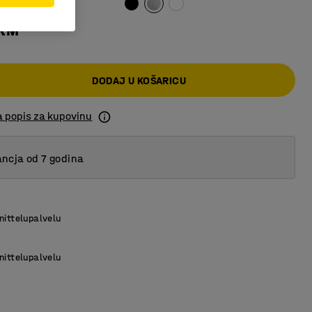
 KM
DODAJ U KOŠARICU
a popis za kupovinu
ncja od 7 godina
nittelupalvelu
nittelupalvelu