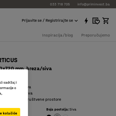
033 718 705
info@priminvest.ba
Prijavite se / Registrirajte se
Inspiracija/blog
Preporučujemo
RTICUS
0x720 mm, breza/siva
8322
li sadržaj i
 lako se održava
formacije o
 asortiman stolova
a,
ke, kantine i društvene prostore
e ploče
:
Breza
Boja postolja
:
Siva
ve kolačiće