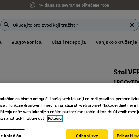
14 dana za povrat ne oštećene robe
a
Blagovaonica
Ulaz i recepcija
Vanjsko okruženje
Stol VE
1800x70
Art. br.
:
15
olačiće da bismo omogućili našoj web lokaciji da radi pravilno, personalizira
Moderan i
žali funkcije društvenih medija i analizirali web promet. Također dijelimo in
Izdržljiv
štenju naše web lokacije s našim partnerima u oblastima društvenih medij
 i analitičkih aktivnosti.
Kolačići
Za sastan
Boja površin
e kolačića
Odbaci sve
Prihvati s