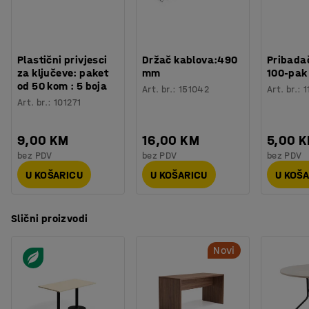
Materijal postolja
:
Čelik
se stvorilo dinamično okruženje koje potiče ugodne
Potreban broj osoba
:
2
razgovore.
Procjena vremena
:
15
Min
Težina
:
31,75
kg
Plastični privjesci
Držač kablova:490
Pribadač
Montaža
:
Dolazi nesastavljeno
za ključeve: paket
mm
100-pak
Testirano
:
EN 15372
od 50 kom : 5 boja
Art. br.
:
151042
Art. br.
:
1
Kvaliteta - Eko oznaka
:
Möbelfakta 120251023
Art. br.
:
101271
9,00 KM
16,00 KM
5,00 
bez PDV
bez PDV
bez PDV
U KOŠARICU
U KOŠARICU
U KOŠ
Slični proizvodi
Novi