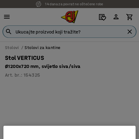
14 dana za povrat ne oštećene robe
Stolovi
Stolovi za kantine
Stol VERTICUS
Ø1200x720 mm, svijetlo siva/siva
Art. br.
:
154325