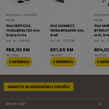
Dostupan u nekoliko
Dostupan 
opcija
opcija
Stol VERTICUS,
Stol CONNECT,
Stol VAR
1400x800x720 mm,
1800x800x900 mm,
Ø1100x7
breza/crna
orah
crni, br
Art. br.
:
158412
Art. br.
:
1172729
Art. br.
:
1
556,00 KM
831,00 KM
604,0
bez PDV
bez PDV
bez PDV
U KOŠARICU
U KOŠARICU
U KOŠ
OBRATITE SE KORISNIČKOJ PODRŠCI
Otkriti više