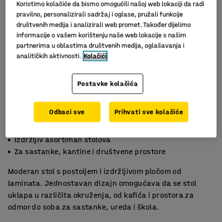
Koristimo kolačiće da bismo omogućili našoj web lokaciji da radi
pravilno, personalizirali sadržaj i oglase, pružali funkcije
društvenih medija i analizirali web promet. Također dijelimo
informacije o vašem korištenju naše web lokacije s našim
partnerima u oblastima društvenih medija, oglašavanja i
analitičkih aktivnosti.
Kolačići
Postavke kolačića
Slični proizvodi
Odbaci sve
Prihvati sve kolačiće
Moderan i lako se održava
Izdržljiv asortiman stolova
Za sastanke, kantine i društvene prostore
Moderan stol s postoljem i izdržljivom pločom od
laminata. Jednostavan dizajn omogućava da se stol
uklapa u različita okruženja, od kafića i prostora za
odmor do soba za sastanke, ureda i škola.