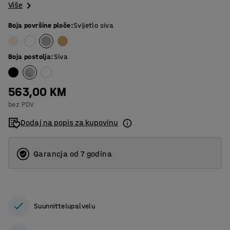
Više
Boja površine ploče
:
Svijetlo siva
Boja postolja
:
Siva
563,00 KM
bez PDV
Dodaj na popis za kupovinu
Garancja od 7 godina
Suunnittelupalvelu