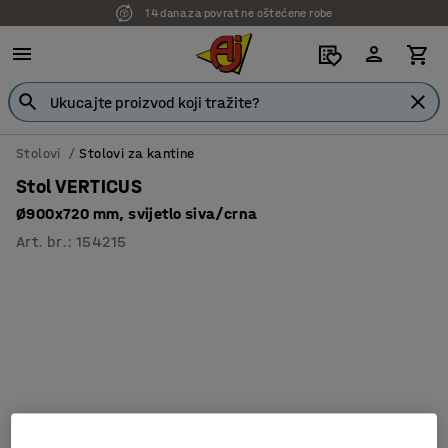
14 dana za povrat ne oštećene robe
Stolovi
Stolovi za kantine
Stol VERTICUS
Ø900x720 mm, svijetlo siva/crna
Art. br.
:
154215