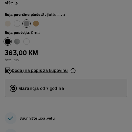
Više
Boja površine ploče
:
Svijetlo siva
Boja postolja
:
Crna
363,00 KM
bez PDV
Dodaj na popis za kupovinu
Garancja od 7 godina
Suunnittelupalvelu