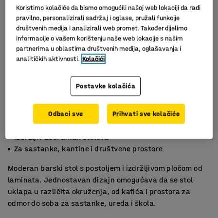
Koristimo kolačiće da bismo omogućili našoj web lokaciji da radi
pravilno, personalizirali sadržaj i oglase, pružali funkcije
društvenih medija i analizirali web promet. Također dijelimo
informacije o vašem korištenju naše web lokacije s našim
partnerima u oblastima društvenih medija, oglašavanja i
analitičkih aktivnosti.
Kolačići
Postavke kolačića
Slični proizvodi
Odbaci sve
Prihvati sve kolačiće
Moderan i lako se održava
Izdržljiv asortiman stolova
Za sastanke, kantine i društvene prostore
Moderan barski stol s postoljem i izdržljivom pločom od
laminata. Jednostavan dizajn omogućava da se stol
uklapa u različita okruženja, od kafića i prostora za
odmor do soba za sastanke, ureda i škola.