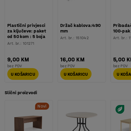
Materijal postolja
:
Čelik
se stvorilo dinamično okruženje koje potiče ugodne
Potreban broj osoba
:
2
razgovore.
Procjena vremena
:
15
Min
Težina
:
26,2
kg
Plastični privjesci
Držač kablova:490
Pribadač
Montaža
:
Dolazi nesastavljeno
za ključeve: paket
mm
100-pak
Testirano
:
EN 15372
od 50 kom : 5 boja
Art. br.
:
151042
Art. br.
:
1
Kvaliteta - Eko oznaka
:
Möbelfakta 120251023
Art. br.
:
101271
9,00 KM
16,00 KM
5,00 
bez PDV
bez PDV
bez PDV
U KOŠARICU
U KOŠARICU
U KOŠ
Slični proizvodi
Novi