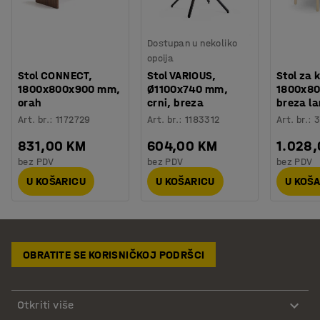
Dostupan u nekoliko
opcija
Stol CONNECT,
Stol VARIOUS,
Stol za 
1800x800x900 mm,
Ø1100x740 mm,
1800x8
orah
crni, breza
breza l
Art. br.
:
1172729
Art. br.
:
1183312
Art. br.
:
3
831,00 KM
604,00 KM
1.028
bez PDV
bez PDV
bez PDV
U KOŠARICU
U KOŠARICU
U KOŠ
OBRATITE SE KORISNIČKOJ PODRŠCI
Otkriti više