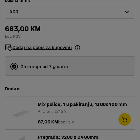
Dubina (mm)
400
683,00 KM
400
bez PDV
500
Dodaj na popis za kupovinu
600
Garancja od 7 godina
Dodaci
Mix police, 1 u pakiranju, 1300x400 mm
Art. br.: 27154
87,00 KM
bez PDV
Pregrada: V200 x D400mm