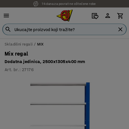
14 dana za povrat ne oštećene robe
7 godina garancije
Skladišni regali
MIX
Mix regal
Dodatna jedinica, 2500x1305x400 mm
Art. br.
:
27176