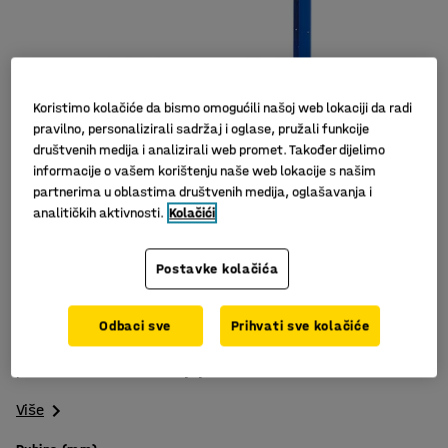
Koristimo kolačiće da bismo omogućili našoj web lokaciji da radi
pravilno, personalizirali sadržaj i oglase, pružali funkcije
društvenih medija i analizirali web promet. Također dijelimo
informacije o vašem korištenju naše web lokacije s našim
partnerima u oblastima društvenih medija, oglašavanja i
analitičkih aktivnosti.
Kolačići
Veliki izbor dodataka
Postavke kolačića
Podesiva visina
Podesive police
Odbaci sve
Prihvati sve kolačiće
Dodatna sekcija za MIX sustav regala. Isporučuje se s
policom i otvorenim krajnjim okvirom s veznim križem.
Više