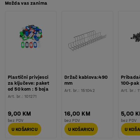
Možda vas zanima
Plastični privjesci
Držač kablova:490
Pribadač
za ključeve: paket
mm
100-pak
od 50 kom : 5 boja
Art. br.
:
151042
Art. br.
:
1
Art. br.
:
101271
9,00 KM
16,00 KM
5,00 
bez PDV
bez PDV
bez PDV
U KOŠARICU
U KOŠARICU
U KOŠ