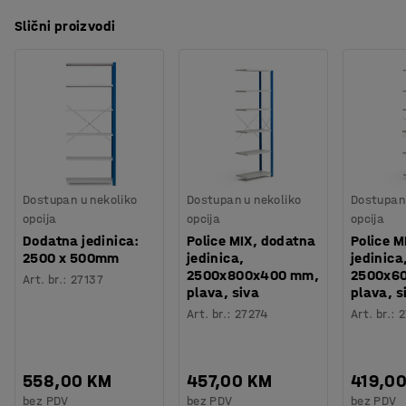
Slični proizvodi
Dostupan u nekoliko
Dostupan u nekoliko
Dostupan 
opcija
opcija
opcija
Dodatna jedinica:
Police MIX, dodatna
Police M
2500 x 500mm
jedinica,
jedinica
2500x800x400 mm,
2500x6
Art. br.
:
27137
plava, siva
plava, s
Art. br.
:
27274
Art. br.
:
2
558,00 KM
457,00 KM
419,0
bez PDV
bez PDV
bez PDV