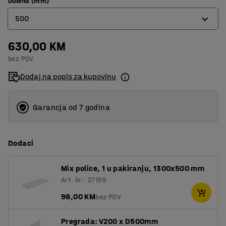
Dubina (mm)
500
630,00 KM
400
bez PDV
500
Dodaj na popis za kupovinu
600
Garancja od 7 godina
Dodaci
Mix police, 1 u pakiranju, 1300x500 mm
Art. br.: 27155
98,00 KM
bez PDV
Pregrada: V200 x D500mm