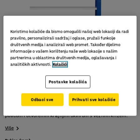
Koristimo kolačiće da bismo omogućili našoj web lokaciji da radi
pravilno, personalizirali sadržaj i oglase, pružali funkcije
društvenih medija i analizirali web promet. Također dijelimo
informacije o vašem korištenju naše web lokacije s našim
partnerima u oblastima društvenih medija, oglašavanja i
analitičkih aktivnosti.
Kolačići
Podesive police
Postavke kolačića
Podesiva visina
Veliki izbor dodataka
Odbaci sve
Prihvati sve kolačiće
Dodatna sekcija za MIX sustav regala. Isporučuje se s
policom i otvorenim krajnjim okvirom s veznim križem.
Više