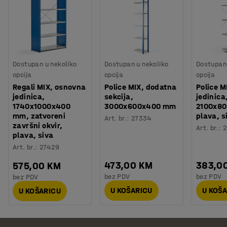
Dostupan u nekoliko
Dostupan u nekoliko
Dostupan 
opcija
opcija
opcija
Regali MIX, osnovna
Police MIX, dodatna
Police M
jedinica,
sekcija,
jedinica
1740x1000x400
3000x600x400 mm
2100x8
mm, zatvoreni
plava, s
Art. br.
:
27334
završni okvir,
Art. br.
:
2
plava, siva
Art. br.
:
27429
473,00 KM
383,0
575,00 KM
bez PDV
bez PDV
bez PDV
U KOŠARICU
U KOŠ
U KOŠARICU