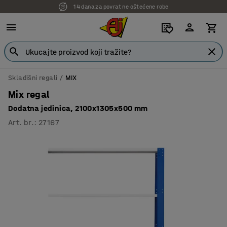
14 dana za povrat ne oštećene robe
Skladišni regali
MIX
Mix regal
Dodatna jedinica, 2100x1305x500 mm
Art. br.
:
27167