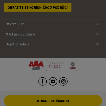
OBRATITE SE KORISNIČKOJ PODRŠCI
Otkriti više
O AJ proizvodima
Uvjeti prodaje
DODAJ U KOŠARICU