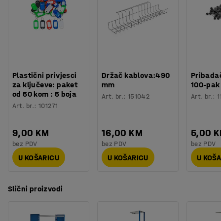
Plastični privjesci
Držač kablova:490
Pribadač
za ključeve: paket
mm
100-pak
od 50 kom : 5 boja
Art. br.
:
151042
Art. br.
:
1
Art. br.
:
101271
9,00 KM
16,00 KM
5,00 
bez PDV
bez PDV
bez PDV
U KOŠARICU
U KOŠARICU
U KOŠ
Slični proizvodi