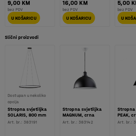
9,00 KM
16,00 KM
5,00 
bez PDV
bez PDV
bez PDV
U KOŠARICU
U KOŠARICU
U KOŠ
Slični proizvodi
Dostupan u nekoliko
opcija
Stropna svjetiljka
Stropna svjetiljka
Stropna 
SOLARIS, 800 mm
MAGNUM, crna
PEAK, c
Art. br.
:
383191
Art. br.
:
383142
Art. br.
:
3