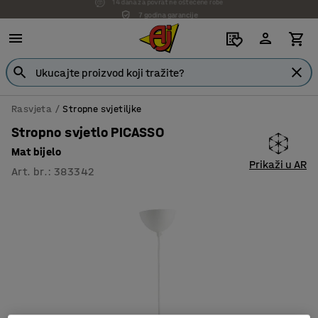
7 godina garancije
Rasvjeta
Stropne svjetiljke
Stropno svjetlo PICASSO
Mat bijelo
Prikaži u AR
Art. br.
:
383342