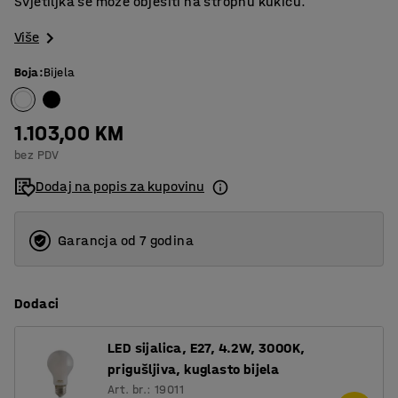
Svjetiljka se može objesiti na stropnu kukicu.
Više
Boja
:
Bijela
1.103,00 KM
bez PDV
Dodaj na popis za kupovinu
Garancja od 7 godina
Dodaci
LED sijalica, E27, 4.2W, 3000K,
prigušljiva, kuglasto bijela
Art. br.: 19011