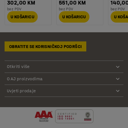
302,00 KM
551,00 KM
140,0
bez PDV
bez PDV
bez PDV
U KOŠARICU
U KOŠARICU
U KOŠ
OBRATITE SE KORISNIČKOJ PODRŠCI
Otkriti više
O AJ proizvodima
Uvjeti prodaje