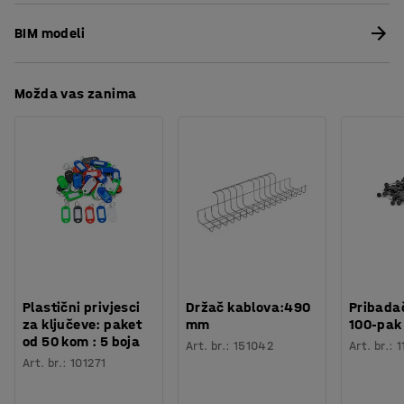
Materijal
:
Metal
ugodno osvjetljenje.
Preuzmite upute za održavanjen
Postolje
:
G9
BIM modeli
Sijalica uključena
:
Ne
U skladu s novim EU standardom stropne svjetiljke se
Recycling of electronic waste
Potreban broj osoba
:
1
prodaju bez utikača. (Utikač se može kupiti posebno).
Procjena vremena
:
15
Min
Možda vas zanima
Težina
:
3,45
kg
Testirano
:
CE
Plastični privjesci
Držač kablova:490
Pribadač
za ključeve: paket
mm
100-pak
od 50 kom : 5 boja
Art. br.
:
151042
Art. br.
:
1
Art. br.
:
101271