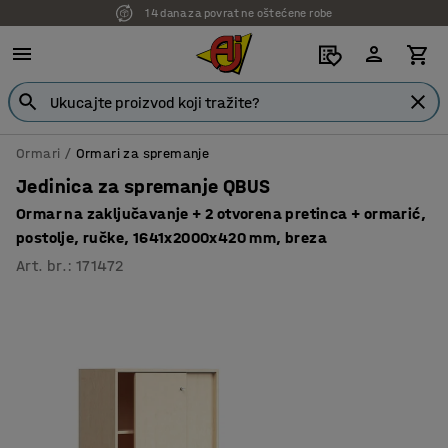
14 dana za povrat ne oštećene robe
Ormari
Ormari za spremanje
Jedinica za spremanje QBUS
Ormar na zaključavanje + 2 otvorena pretinca + ormarić,
postolje, ručke, 1641x2000x420 mm, breza
Art. br.
:
171472