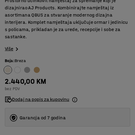
Prostorno učinkovit namještaj za spremanje koji je
dizajnirao AJ Products. Kombinirajte namještaj iz
asortimana QBUS za stvaranje modernog dizajna
interijera. Komplet namještaja uključuje ormar i jedinicu
s policama, prikladan je za urede, recepcije i sobe za
sastanke.
Više
Boja
:
Breza
2.440,00 KM
bez PDV
Dodaj na popis za kupovinu
Garancja od 7 godina