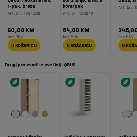
QBUS, 760x378 mm,
sortiranje, sive, 3
QBUS, s
dizajna.
1-pak, breza
kom/pak
Art. br.
:
1
Art. br.
:
1824202
Art. br.
:
136270
Ručke su obojane praškastom tehnikom. Bojanje
praškastom tehnikom daje čvrstu i izdržljivu površinu
60,00 KM
54,00 KM
245,0
koja je savršena za namještaj koji se koristi svaki dan.
bez PDV
bez PDV
bez PDV
U KOŠARICU
U KOŠARICU
U KOŠ
Želite više prostora za spremanje? Namještaj QBUS je
izrađen tako da odgovara ostalom namještaju, a
zahvaljujući modularnom načinu slaganja možete
Drugi proizvodi iz ove liniji QBUS
izgraditi svoj prostor za spremanje. Sve kako bi vam
omogućili učinkovit radni dan!