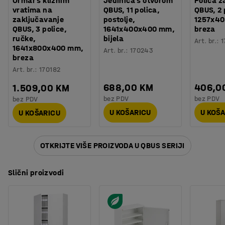
Ormar s kliznim
Jedinica s otvorom
Polica z
vratima na
QBUS, 11 polica,
QBUS, 2 
zaključavanje
postolje,
1257x4
QBUS, 3 police,
1641x400x400 mm,
breza
ručke,
bijela
Art. br.
:
1
1641x800x400 mm,
Art. br.
:
170243
breza
Art. br.
:
170182
688,00 KM
406,0
1.509,00 KM
bez PDV
bez PDV
bez PDV
U KOŠARICU
U KOŠ
U KOŠARICU
OTKRIJTE VIŠE PROIZVODA U QBUS SERIJI
Slični proizvodi