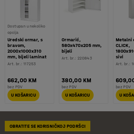
Dostupan u nekoliko
opcija
Uredski ormar, s
Ormarić,
Metalni
bravom,
580x470x205 mm,
CLICK,
2000x1000x310
bijeli
1800x91
mm, bijeli laminat
sivi
Art. br.
:
220843
Art. br.
:
117253
Art. br.
:
1
662,00 KM
380,00 KM
609,0
bez PDV
bez PDV
bez PDV
U KOŠARICU
U KOŠARICU
U KOŠ
OBRATITE SE KORISNIČKOJ PODRŠCI