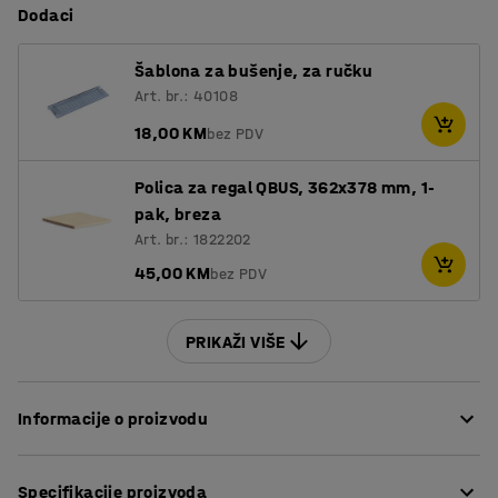
Dodaci
Šablona za bušenje, za ručku
Art. br.: 40108
18,00 KM
bez PDV
Polica za regal QBUS, 362x378 mm, 1-
pak, breza
Art. br.: 1822202
45,00 KM
bez PDV
PRIKAŽI VIŠE
Informacije o proizvodu
Prilagodljiv QBUS asortiman namještaja olakšava
Specifikacije proizvoda
stvaranje dobro organiziranog radnog mjesta!