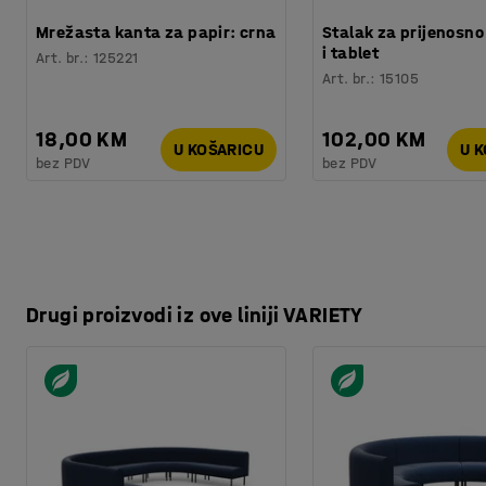
Mrežasta kanta za papir: crna
Stalak za prijenosno
i tablet
Art. br.
:
125221
Art. br.
:
15105
18,00 KM
102,00 KM
U KOŠARICU
U 
bez PDV
bez PDV
Drugi proizvodi iz ove liniji VARIETY