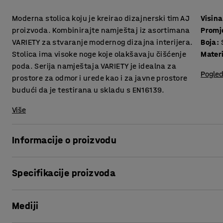
Moderna stolica koju je kreirao dizajnerski tim AJ
Visina
proizvoda. Kombinirajte namještaj iz asortimana
Promj
VARIETY za stvaranje modernog dizajna interijera.
Boja
:
Stolica ima visoke noge koje olakšavaju čišćenje
Materi
poda. Serija namještaja VARIETY je idealna za
Pogled
prostore za odmor i urede kao i za javne prostore
budući da je testirana u skladu s EN16139.
Više
Informacije o proizvodu
Stolica pruža visoku razinu udobnosti i presvučena je izdr
Specifikacije proizvoda
izborom za javne prostore poput salona i čekaonica, te ure
Visina sjedišta
:
425
mm
VARIETY je vrlo funkcionalna i svestrana modularna serija 
Mediji
Promjer
:
1200
mm
olakšavaju sastavljanje. Visina nogu daje elegantan izgled
Boja
:
Sivo-smeđa
šperploče i podstavljen je hladnom pjenom, što osigurava 