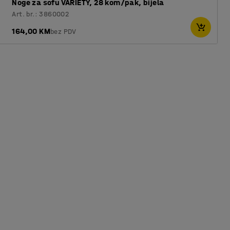
Noge za sofu VARIETY, 28 kom/pak, bijela
Art. br.: 3860002
164,00 KM
bez PDV