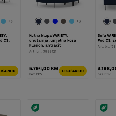
+
3
+
3
ETY,
Kutna klupa VARIETY,
Sofa VARI
od CS,
unutarnja, umjetna koža
Pod CS, ž
Illusion, antracit
Art. br.
:
38
Art. br.
:
3888121
5.794,00 KM
3.198,0
KOŠARICU
U KOŠARICU
bez PDV
bez PDV