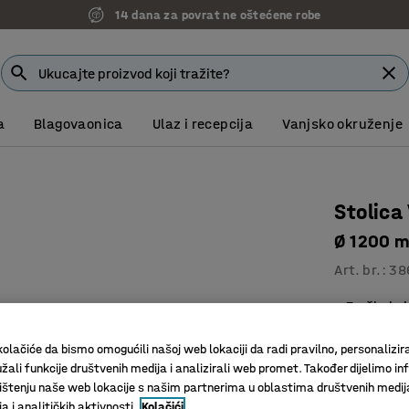
14 dana za povrat ne oštećene robe
a
Blagovaonica
Ulaz i recepcija
Vanjsko okruženje
Stolica
Ø 1200 m
Art. br.
:
38
Za škole 
Izdržljiv 
Noge ola
olačiće da bismo omogućili našoj web lokaciji da radi pravilno, personalizira
žali funkcije društvenih medija i analizirali web promet. Također dijelimo in
štenju naše web lokacije s našim partnerima u oblastima društvenih medij
Promjer (mm
 i analitičkih aktivnosti.
Kolačići