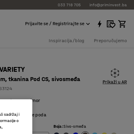
033 718 705
info@priminvest.ba
Prijavite se / Registrirajte se
Inspiracija/blog
Preporučujemo
 VARIETY
m, tkanina Pod CS, sivosmeđa
Prikaži u AR
63124
i prostore za odmor
materijal
kšavaju čišćenje poda
li sadržaj i
formacije o
Boja
:
Sivo-smeđa
a,
)