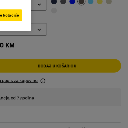
ve kolačiće
00 KM
DODAJ U KOŠARICU
a popis za kupovinu
ncja od 7 godina