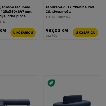
rijenosno računalo
Tabure VARIETY, tkanina Pod
 425x350x647 mm,
CS, sivosmeđa
olje, crna ploča
Art. br.
:
3861124
8112
 KM
487,00 KM
U KOŠARICU
U KOŠARICU
bez PDV