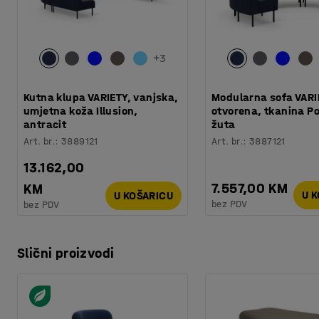
+
3
Kutna klupa VARIETY, vanjska,
Modularna sofa VARI
umjetna koža Illusion,
otvorena, tkanina P
antracit
žuta
Art. br.
:
3889121
Art. br.
:
3887121
13.162,00
7.557,00 KM
KM
U 
U KOŠARICU
bez PDV
bez PDV
Slični proizvodi