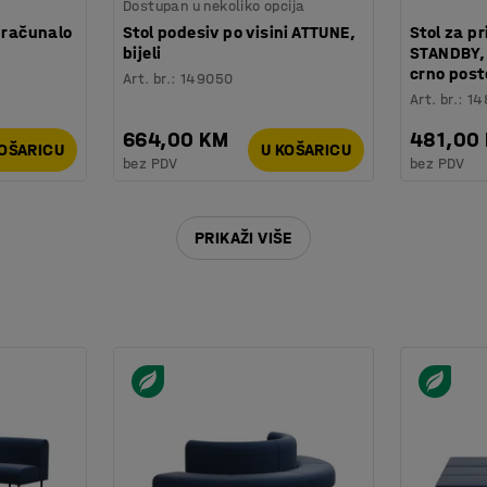
Dostupan u nekoliko opcija
 računalo
Stol podesiv po visini ATTUNE,
Stol za p
bijeli
STANDBY,
crno post
Art. br.
:
149050
Art. br.
:
14
664,00 KM
481,00
KOŠARICU
U KOŠARICU
bez PDV
bez PDV
PRIKAŽI VIŠE