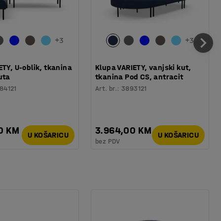
+
3
+
3
ETY, U-oblik, tkanina
Klupa VARIETY, vanjski kut,
uta
tkanina Pod CS, antracit
84121
Art. br.
:
3893121
0 KM
3.964,00 KM
U KOŠARICU
U KOŠARICU
bez PDV