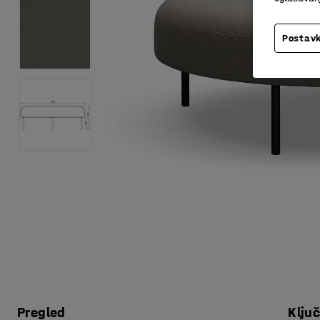
Postavk
Pregled
Klju