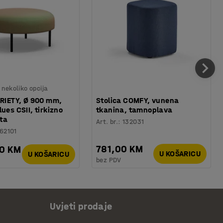
nekoliko opcija
ARIETY, Ø 900 mm,
Stolica COMFY, vunena
ues CSII, tirkizno
tkanina, tamnoplava
ta
Art. br.
:
132031
62101
781,00 KM
00 KM
U KOŠARICU
U KOŠARICU
bez PDV
Uvjeti prodaje