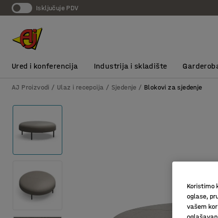
Isključuje PDV
Ured i konferencija
Industrija i skladište
Garderob
AJ Proizvodi
Ulaz i recepcija
Sjedenje
Blokovi za sjedenje
Koristimo k
oglase, pru
vašem kori
oglašavanja