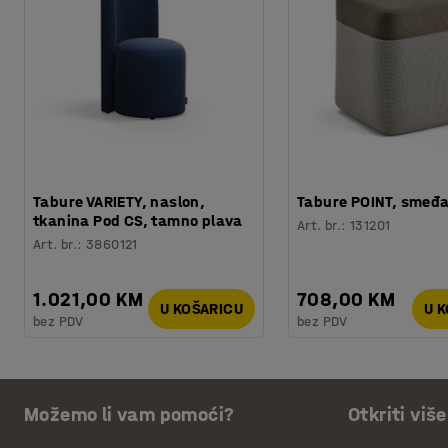
Tabure VARIETY, naslon,
Tabure POINT, smeđa
tkanina Pod CS, tamno plava
Art. br.
:
131201
Art. br.
:
3860121
1.021,00 KM
708,00 KM
U KOŠARICU
U 
bez PDV
bez PDV
Možemo li vam pomoći?
Otkriti više