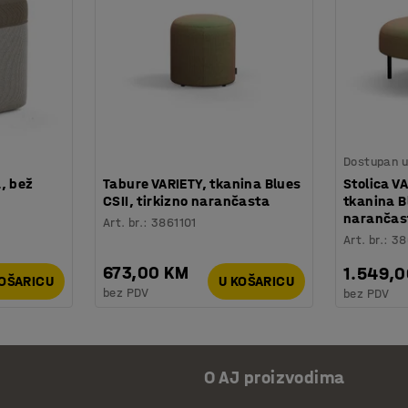
Dostupan u 
, bež
Tabure VARIETY, tkanina Blues
Stolica V
CSII, tirkizno narančasta
tkanina Bl
narančas
Art. br.
:
3861101
Art. br.
:
38
673,00 KM
1.549,
KOŠARICU
U KOŠARICU
bez PDV
bez PDV
O AJ proizvodima