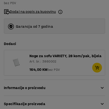
bez PDV
4
Dodaj na popis za kupovinu
Garancja od 7 godina
Dodaci
Noge za sofu VARIETY, 28 kom/pak, bijela
Art. br.: 3860002
164,00 KM
bez PDV
Informacije o proizvodu
Stolica pruža visoku razinu udobnosti i presvučena je
Specifikacije proizvoda
izdržljivom tkaninom, što je čini savršenim izborom za