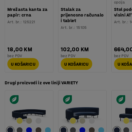
opcija
prostor za sjedenje.
Mrežasta kanta za
Stalak za
Stol pod
papir: crna
prijenosno računalo
visini AT
i tablet
Art. br.
:
125221
Art. br.
:
1
Art. br.
:
15105
18,00 KM
102,00 KM
664,0
bez PDV
bez PDV
bez PDV
U KOŠARICU
U KOŠARICU
U KOŠ
Drugi proizvodi iz ove liniji VARIETY