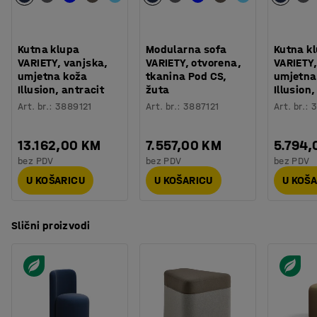
Kutna klupa
Modularna sofa
Kutna k
VARIETY, vanjska,
VARIETY, otvorena,
VARIETY,
umjetna koža
tkanina Pod CS,
umjetna
Illusion, antracit
žuta
Illusion,
Art. br.
:
3889121
Art. br.
:
3887121
Art. br.
:
3
13.162,00 KM
7.557,00 KM
5.794,
bez PDV
bez PDV
bez PDV
U KOŠARICU
U KOŠARICU
U KOŠ
Slični proizvodi