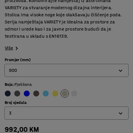
proizvoda. Kombinirajte namještaj iz asortimana
VARIETY za stvaranje modernog dizajna interijera.
Stolica ima visoke noge koje olakšavaju čišćenje poda.
Serija namještaja VARIETY je idealna za prostore za
odmor i urede kao i za javne prostore budući da je
testirana u skladu s EN16139.
Više
Promjer (mm)
900
Boja
:
Pješčana
900
1200
Broj sjedala
3
992,00 KM
3