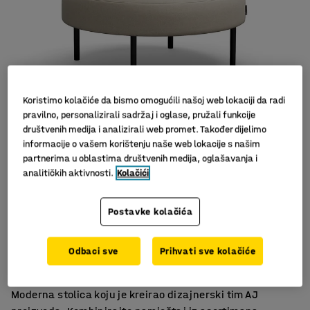
Koristimo kolačiće da bismo omogućili našoj web lokaciji da radi
pravilno, personalizirali sadržaj i oglase, pružali funkcije
društvenih medija i analizirali web promet. Također dijelimo
Slični proizvodi
informacije o vašem korištenju naše web lokacije s našim
partnerima u oblastima društvenih medija, oglašavanja i
analitičkih aktivnosti.
Kolačići
Postavke kolačića
Za škole i prostore za odmor
Izdržljiv materijal
Odbaci sve
Prihvati sve kolačiće
Noge olakšavaju čišćenje poda
Moderna stolica koju je kreirao dizajnerski tim AJ