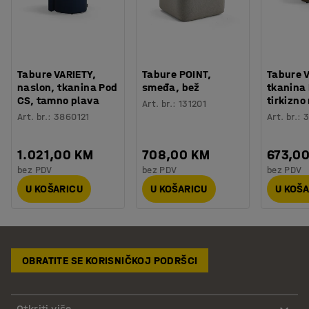
Tabure VARIETY,
Tabure POINT,
Tabure V
naslon, tkanina Pod
smeđa, bež
tkanina 
CS, tamno plava
tirkizn
Art. br.
:
131201
Art. br.
:
3860121
Art. br.
:
3
1.021,00 KM
708,00 KM
673,0
bez PDV
bez PDV
bez PDV
U KOŠARICU
U KOŠARICU
U KOŠ
OBRATITE SE KORISNIČKOJ PODRŠCI
Otkriti više