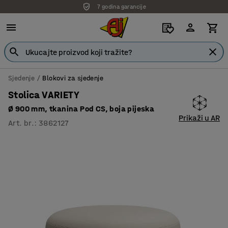
7 godina garancije
Sjedenje
Blokovi za sjedenje
Stolica VARIETY
Ø 900 mm, tkanina Pod CS, boja pijeska
Prikaži u AR
Art. br.
:
3862127