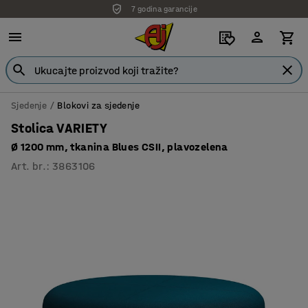
7 godina garancije
Sjedenje
Blokovi za sjedenje
Stolica VARIETY
Ø 1200 mm, tkanina Blues CSII, plavozelena
Art. br.
:
3863106