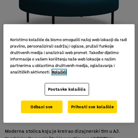
Koristimo kolačiće da bismo omogućili našoj web lokaciji da radi
pravilno, personalizirali sadržaj i oglase, pružali funkcije
društvenih medija i analizirali web promet. Također dijelimo
informacije o vašem korištenju naše web lokacije s našim
Slični proizvodi
partnerima u oblastima društvenih medija, oglašavanja i
analitičkih aktivnosti.
Kolačići
Postavke kolačića
Za škole i prostore za odmor
Odbaci sve
Prihvati sve kolačiće
Izdržljiv materijal
Noge olakšavaju čišćenje poda
Moderna stolica koju je kreirao dizajnerski tim u AJ.