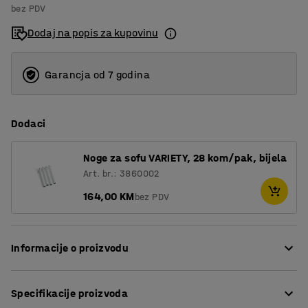
bez PDV
4
Dodaj na popis za kupovinu
Garancja od 7 godina
Dodaci
Noge za sofu VARIETY, 28 kom/pak, bijela
Art. br.: 3860002
164,00 KM
bez PDV
Informacije o proizvodu
Stolica pruža visoku razinu udobnosti i presvučena je
Specifikacije proizvoda
izdržljivom tkaninom, što je čini savršenim izborom za