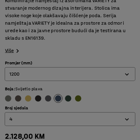
Kombinirajte namještaj iz asortimana VARIETY za
stvaranje modernog dizajna interijera. Stolica ima
visoke noge koje olakšavaju čišćenje poda. Serija
namještaja VARIETY je idealna za prostore za odmor i
urede kao i za javne prostore budući da je testirana u
skladu s EN16139.
Više
Promjer (mm)
1200
Boja
:
Svijetlo plava
900
1200
Broj sjedala
4
2.128,00 KM
3