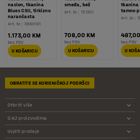
naslon, tkanina
smeđa, bež
tkanina
Blues CSII, tirkizno
tamno p
Art. br.
:
131201
narančasta
Art. br.
:
3
Art. br.
:
3860101
708,00 KM
487,0
1.173,00 KM
bez PDV
bez PDV
bez PDV
U KOŠARICU
U KOŠ
U KOŠARICU
OBRATITE SE KORISNIČKOJ PODRŠCI
Otkriti više
O AJ proizvodima
Uvjeti prodaje