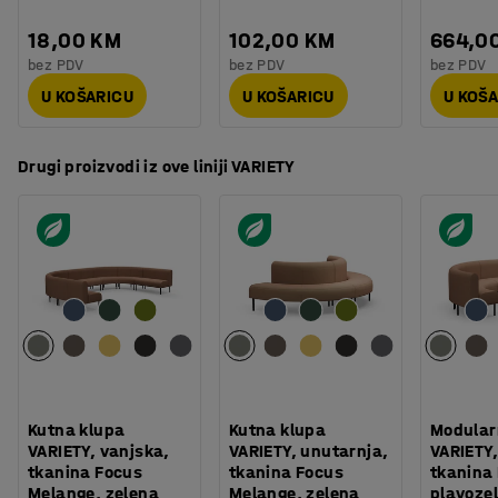
prostor za sjedenje.
18,00 KM
102,00 KM
664,0
bez PDV
bez PDV
bez PDV
U KOŠARICU
U KOŠARICU
U KOŠ
Drugi proizvodi iz ove liniji VARIETY
Kutna klupa
Kutna klupa
Modular
VARIETY, vanjska,
VARIETY, unutarnja,
VARIETY,
tkanina Focus
tkanina Focus
tkanina 
Melange, zelena
Melange, zelena
plavoze