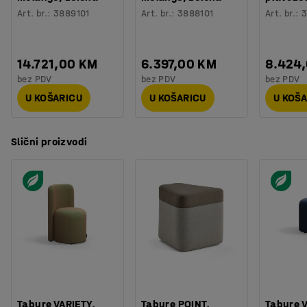
Art. br.
:
3889101
Art. br.
:
3888101
Art. br.
:
3
14.721,00 KM
6.397,00 KM
8.424
bez PDV
bez PDV
bez PDV
U KOŠARICU
U KOŠARICU
U KOŠ
Slični proizvodi
Tabure VARIETY,
Tabure POINT,
Tabure V