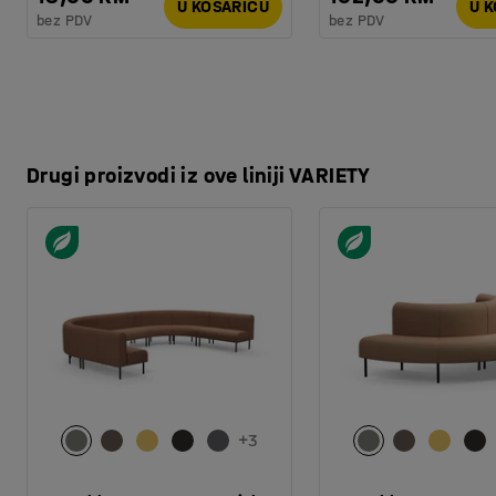
U KOŠARICU
U 
bez PDV
bez PDV
Drugi proizvodi iz ove liniji VARIETY
+
3