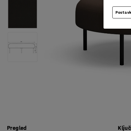
Postavk
Pregled
Klju