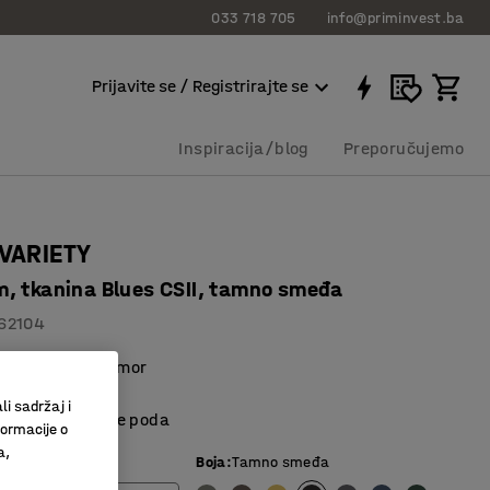
033 718 705
info@priminvest.ba
Prijavite se / Registrirajte se
Inspiracija/blog
Preporučujemo
 VARIETY
, tkanina Blues CSII, tamno smeđa
62104
i prostore za odmor
materijal
li sadržaj i
kšavaju čišćenje poda
formacije o
a,
Boja
:
Tamno smeđa
)