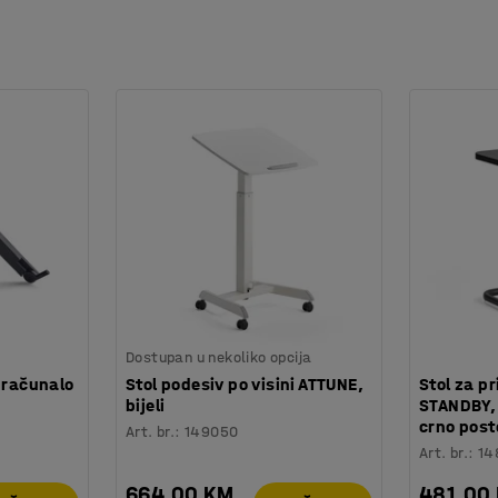
 i presvučena je izdržljivom tkaninom prema
značavanja namještaja).
re. Serija namještaja se sastoji od sofa,
m namještajem na više načina za potpuno
Dostupan u nekoliko opcija
 računalo
Stol podesiv po visini ATTUNE,
Stol za p
bijeli
STANDBY,
crno post
Art. br.
:
149050
Art. br.
:
14
664,00 KM
481,00