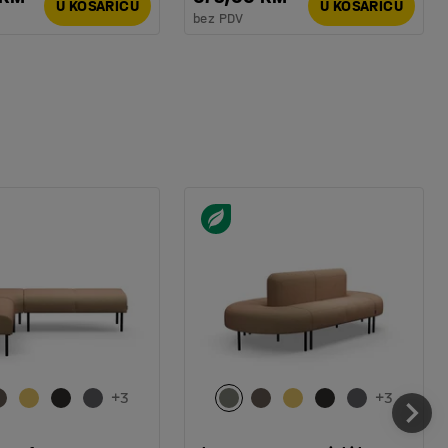
U KOŠARICU
U KOŠARICU
bez PDV
+
3
+
3