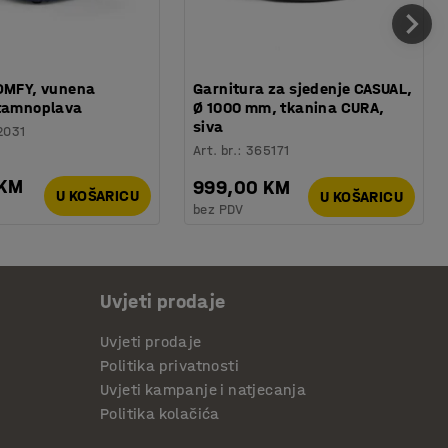
COMFY, vunena
Garnitura za sjedenje CASUAL,
 tamnoplava
Ø 1000 mm, tkanina CURA,
siva
2031
Art. br.
:
365171
 KM
999,00 KM
U KOŠARICU
U KOŠARICU
bez PDV
Uvjeti prodaje
Uvjeti prodaje
Politika privatnosti
Uvjeti kampanje i natjecanja
Politika kolačića