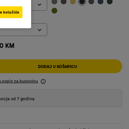
ve kolačiće
00 KM
DODAJ U KOŠARICU
a popis za kupovinu
ncja od 7 godina