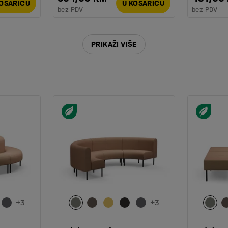
KOŠARICU
U KOŠARICU
bez PDV
bez PDV
PRIKAŽI VIŠE
+
3
+
3