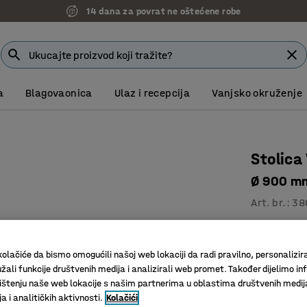
14 dana za povrat ne oštećene robe
7 godina garancije
a
Blagovaonica
Ulaz i recepcija
Vanjsko okruženje
Stolica
Ø 900 mm
Art. br.
:
38
Za škole 
Izdržljiv 
olačiće da bismo omogućili našoj web lokaciji da radi pravilno, personalizira
Noge ola
žali funkcije društvenih medija i analizirali web promet. Također dijelimo in
štenju naše web lokacije s našim partnerima u oblastima društvenih medij
Promjer (mm
 i analitičkih aktivnosti.
Kolačići