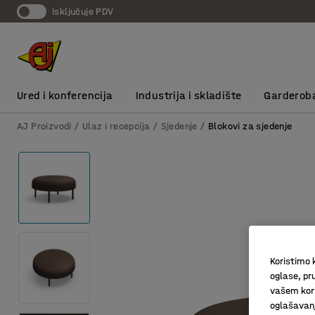
Isključuje PDV
Ured i konferencija
Industrija i skladište
Garderob
AJ Proizvodi
Ulaz i recepcija
Sjedenje
Blokovi za sjedenje
Koristimo k
oglase, pru
vašem kori
oglašavanja