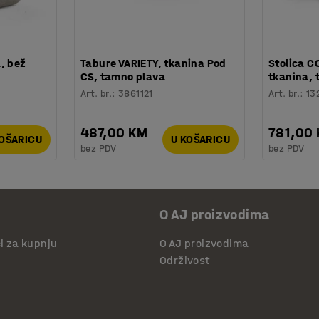
, bež
Tabure VARIETY, tkanina Pod
Stolica 
CS, tamno plava
tkanina,
Art. br.
:
3861121
Art. br.
:
13
487,00 KM
781,00
KOŠARICU
U KOŠARICU
bez PDV
bez PDV
O AJ proizvodima
či za kupnju
O AJ proizvodima
Održivost