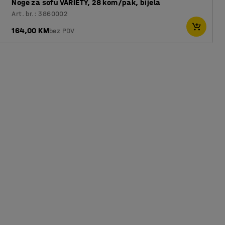
Noge za sofu VARIETY, 28 kom/pak, bijela
Art. br.: 3860002
164,00 KM
bez PDV