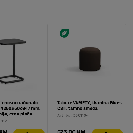
rijenosno računalo
Tabure VARIETY, tkanina Blues
 425x350x647 mm,
CSII, tamno smeđa
olje, crna ploča
Art. br.
:
3861104
8112
 KM
673,00 KM