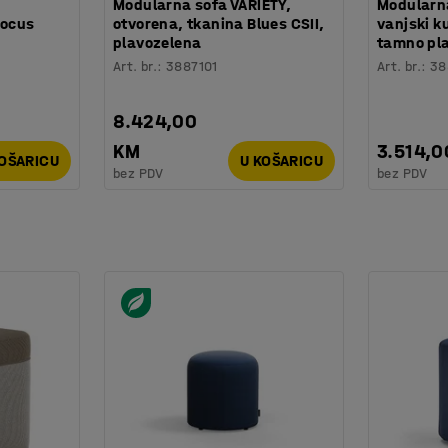
Modularna sofa VARIETY,
Modularna
Focus
otvorena, tkanina Blues CSII,
vanjski k
plavozelena
tamno pl
Art. br.
:
3887101
Art. br.
:
38
8.424,00
KM
3.514,0
KOŠARICU
U KOŠARICU
bez PDV
bez PDV