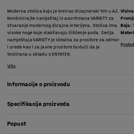
Moderna stolica koju je kreirao dizajnerski tim u AJ.
Visina
Kombinirajte namještaj iz asortimana VARIETY za
Promj
stvaranje modernog dizajna interijera. Stolica ima
Boja
:
visoke noge koje olakšavaju čišćenje poda. Serija
Materi
namještaja VARIETY je idealna za prostore za odmor
Pogled
i urede kao i za javne prostore budući da je
testirana u skladu s EN16139.
Više
Informacije o proizvodu
Stolica pruža visoku razinu udobnosti i presvučena je izdr
Specifikacije proizvoda
izborom za javne prostore poput salona i čekaonica, te ure
Visina sjedišta
:
425
mm
VARIETY je vrlo funkcionalna i svestrana serija namještaja
Popust
Promjer
:
900
mm
sastavljanje. Visina nogu daje elegantan izgled i također o
Boja
:
Tamno smeđa
šperploče i podstavljen je hladnom pjenom, što osigurava 