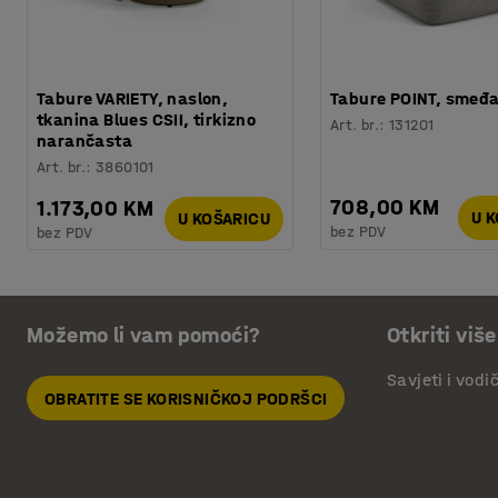
Tabure VARIETY, naslon,
Tabure POINT, smeđa
tkanina Blues CSII, tirkizno
Art. br.
:
131201
narančasta
Art. br.
:
3860101
708,00 KM
1.173,00 KM
U 
U KOŠARICU
bez PDV
bez PDV
Možemo li vam pomoći?
Otkriti više
Savjeti i vodi
OBRATITE SE KORISNIČKOJ PODRŠCI