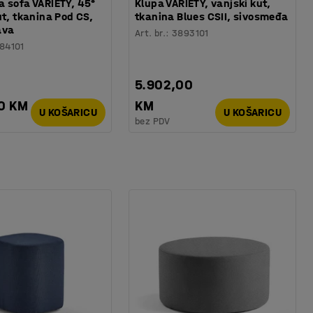
 sofa VARIETY, 45°
Klupa VARIETY, vanjski kut,
ut, tkanina Pod CS,
tkanina Blues CSII, sivosmeđa
ava
Art. br.
:
3893101
84101
5.902,00
0 KM
KM
U KOŠARICU
U KOŠARICU
bez PDV