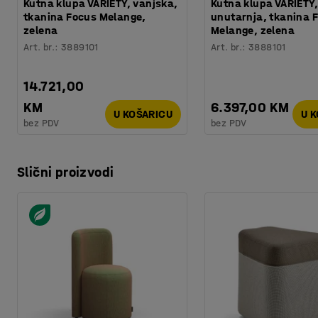
Kutna klupa VARIETY, vanjska,
Kutna klupa VARIETY,
tkanina Focus Melange,
unutarnja, tkanina 
zelena
Melange, zelena
Art. br.
:
3889101
Art. br.
:
3888101
14.721,00
KM
6.397,00 KM
U KOŠARICU
U 
bez PDV
bez PDV
Slični proizvodi