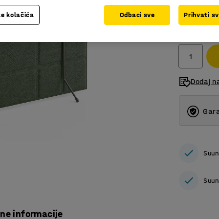
e kolačića
Odbaci sve
Prihvati s
75,00 
bez PDV
Dodaj n
Gara
Suun
Suun
čne informacije