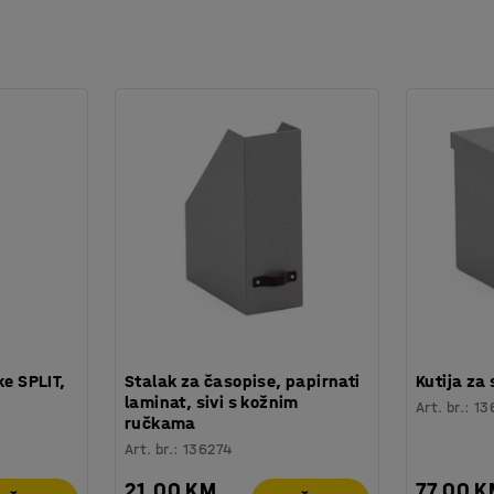
panelima iz istog raspona za jedinstven stil
alnog postolja. Dijelovi se lako odvajaju i
ke SPLIT,
Stalak za časopise, papirnati
Kutija za
laminat, sivi s kožnim
Art. br.
:
13
ručkama
Art. br.
:
136274
21,00 KM
77,00 