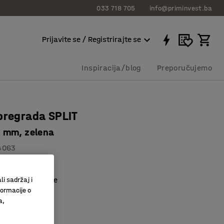
033 718 705
info@priminvest.ba
Prijavite se / Registrirajte se
Inspiracija/blog
Preporučujemo
pregrada SPLIT
 mm, zelena
4063
zajn
no pregrađivanje
li sadržaj i
formacije o
o upijaju buku
a,
a
:
Zelena