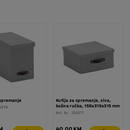
 spremanje
Kutija za spremanje, siva,
kožna ručka, 155x315x315 mm
6276
Art. br.
:
136271
KM
40,00 KM