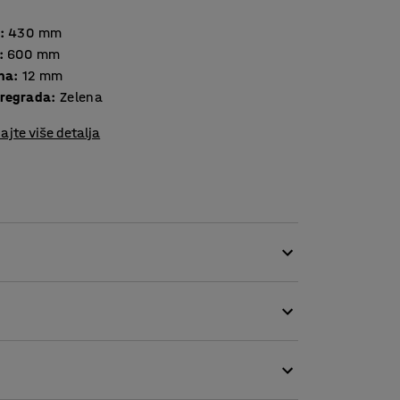
:
430
mm
:
600
mm
ina
:
12
mm
pregrada
:
Zelena
ajte više detalja
grade pružaju privatnost, a također upijaju
 stvara ugodan osjećaj.
ajanje prostora. Idealne su za stvaranje
 uredima ili školama.