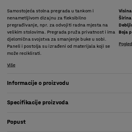
Samostojeća stolna pregrada u tankom i
Visina
nenametljivom dizajnu za fleksibilno
Širina
pregrađivanje, npr. za odvojiti radna mjesta na
Deblj
velikim stolovima. Pregrada pruža privatnost i ima
Boja 
djelomična svojstva za smanjenje buke u sobi.
Pogled
Paneli i postolja su izrađeni od materijala koji se
može reciklirati.
Više
Informacije o proizvodu
Pregrade su dizajnirane od našeg dizajnerskog odjela. Pre
Specifikacije proizvoda
buku u sobi. Dizajn je jednostavan u toplim tonovima koji
Visina
:
430
mm
Samostojeće stolne pregrade su idealne za fleksibilno odv
Popust
Širina
:
600
mm
privremeno odvojenih radnih mjesta i privatnih prostora u
Debljina
:
12
mm