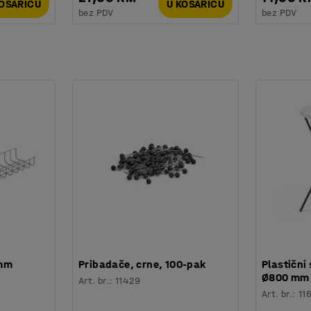
KOŠARICU
U KOŠARICU
bez PDV
bez PDV
 mm
Pribadače, crne, 100-pak
Plastični 
Ø800 mm
Art. br.
:
11429
Art. br.
:
11