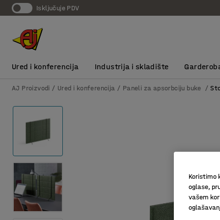
Isključuje PDV
Ured i konferencija
Industrija i skladište
Garderob
AJ Proizvodi
Ured i konferencija
Paneli za apsorbciju buke
St
Koristimo k
oglase, pru
vašem kori
oglašavanja