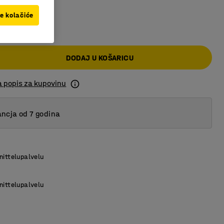
ve kolačiće
KM
DODAJ U KOŠARICU
a popis za kupovinu
ncja od 7 godina
nittelupalvelu
nittelupalvelu