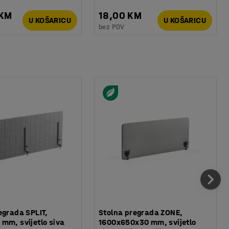
 KM
18,00 KM
U KOŠARICU
U KOŠARICU
bez PDV
egrada SPLIT,
Stolna pregrada ZONE,
mm, svijetlo siva
1600x650x30 mm, svijetlo