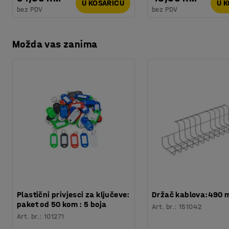
U KOŠARICU
U 
bez PDV
bez PDV
Možda vas zanima
Plastični privjesci za ključeve:
Držač kablova:490
paket od 50 kom : 5 boja
Art. br.
:
151042
Art. br.
:
101271