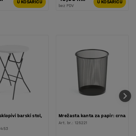
U KOŠARICU
U KOŠARICU
bez PDV
sklopivi barski stol,
Mrežasta kanta za papir: crna
Art. br.
:
125221
6453