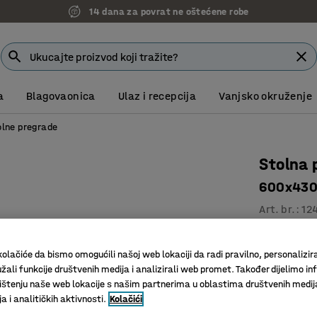
14 dana za povrat ne oštećene robe
a
Blagovaonica
Ulaz i recepcija
Vanjsko okruženje
olne pregrade
Stolna 
600x430
Art. br.
:
12
Tanak di
Fleksibil
olačiće da bismo omogućili našoj web lokaciji da radi pravilno, personalizira
žali funkcije društvenih medija i analizirali web promet. Također dijelimo in
Djelomičn
štenju naše web lokacije s našim partnerima u oblastima društvenih medij
 i analitičkih aktivnosti.
Kolačići
Boja pregrad