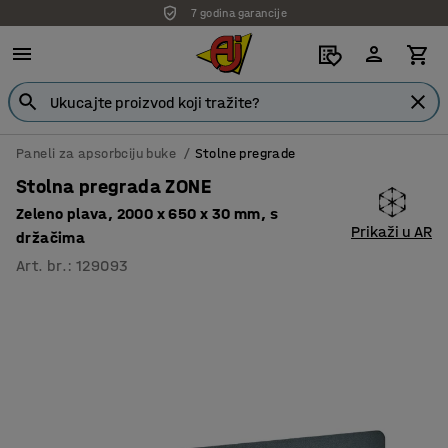
7 godina garancije
Paneli za apsorbciju buke
Stolne pregrade
Stolna pregrada ZONE
Zeleno plava, 2000 x 650 x 30 mm, s
Prikaži u AR
držačima
Art. br.
:
129093