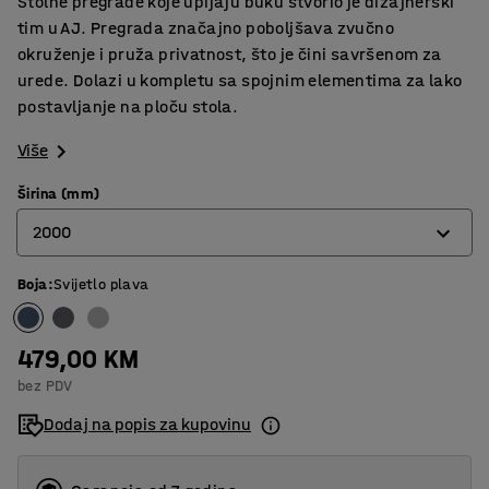
Stolne pregrade koje upijaju buku stvorio je dizajnerski
tim u AJ. Pregrada značajno poboljšava zvučno
okruženje i pruža privatnost, što je čini savršenom za
urede. Dolazi u kompletu sa spojnim elementima za lako
postavljanje na ploču stola.
Više
Širina (mm)
2000
Boja
:
Svijetlo plava
600
800
479,00 KM
1000
bez PDV
1200
Dodaj na popis za kupovinu
1400