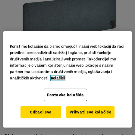
Koristimo kolačiće da bismo omogućili našoj web lokaciji da radi
pravilno, personalizirali sadržaj i oglase, pružali funkcije
društvenih medija i analizirali web promet. Također dijelimo
informacije o vašem korištenju naše web lokacije s našim
Slični proizvodi
partnerima u oblastima društvenih medija, oglašavanja i
analitičkih aktivnosti.
Kolačići
Postavke kolačića
Učinkovito upijanje buke
Odbaci sve
Prihvati sve kolačiće
Komplet sa spojnicama
Elegantan i moderan dizajn