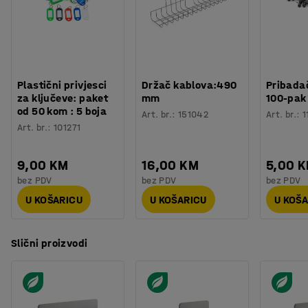
Plastični privjesci
Držač kablova:490
Pribadač
za ključeve: paket
mm
100-pak
od 50 kom : 5 boja
Art. br.
:
151042
Art. br.
:
1
Art. br.
:
101271
9,00 KM
16,00 KM
5,00 
bez PDV
bez PDV
bez PDV
U KOŠARICU
U KOŠARICU
U KOŠ
Slični proizvodi