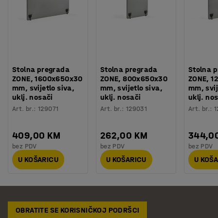
Stolna pregrada
Stolna pregrada
Stolna 
ZONE, 1600x650x30
ZONE, 800x650x30
ZONE, 1
mm, svijetlo siva,
mm, svijetlo siva,
mm, svij
uklj. nosači
uklj. nosači
uklj. no
Art. br.
:
129071
Art. br.
:
129031
Art. br.
:
1
409,00 KM
262,00 KM
344,0
bez PDV
bez PDV
bez PDV
U KOŠARICU
U KOŠARICU
U KOŠ
OBRATITE SE KORISNIČKOJ PODRŠCI