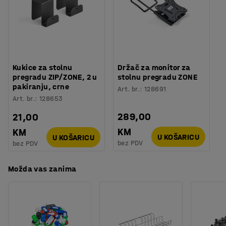
Montaža
:
Dolazi nesastavljeno
ugodniji dojam od podnih pregrada, a istovremeno ih je
Testirano
:
ISO 354, EN 1023-2, EN 1023-3, EN 1023-1
lako premjestiti.
Kvaliteta - Eko oznaka
:
Möbelfakta 220250124
Kukice za stolnu
Držač za monitor za
pregradu ZIP/ZONE, 2 u
stolnu pregradu ZONE
pakiranju, crne
Art. br.
:
128691
Art. br.
:
128653
289,00
21,00
KM
KM
U KOŠARICU
U KOŠARICU
bez PDV
bez PDV
Možda vas zanima