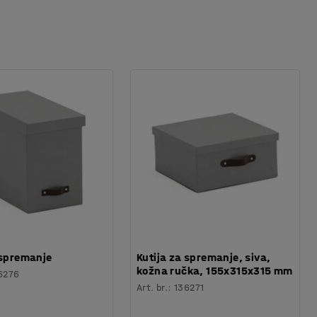
 spremanje
Kutija za spremanje, siva,
kožna ručka, 155x315x315 mm
6276
Art. br.
:
136271