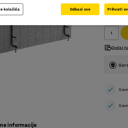
e kolačića
Odbaci sve
Prihvati s
361,00
bez PDV
Dodaj n
Gara
Suun
Suun
čne informacije