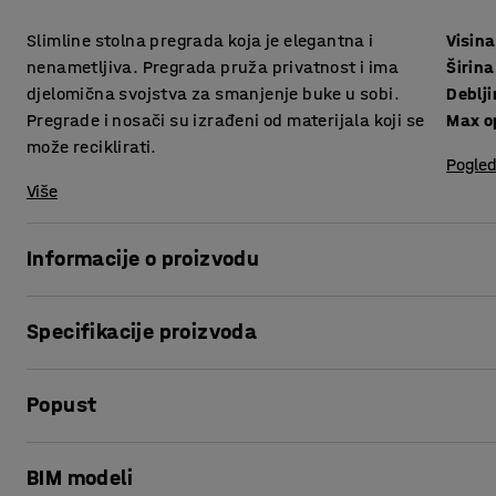
Slimline stolna pregrada koja je elegantna i
Visina
nenametljiva. Pregrada pruža privatnost i ima
Širina
djelomična svojstva za smanjenje buke u sobi.
Deblj
Pregrade i nosači su izrađeni od materijala koji se
Max o
može reciklirati.
Pogled
Više
Informacije o proizvodu
Pregrade su dizajnirane od našeg dizajnerskog odjela. Pre
Specifikacije proizvoda
buku u sobi. Dizajn je jednostavan u toplim tonovima koji
Visina
:
600
mm
Stolne pregrade odvajaju radni prostor jedan od drugog i s
Popust
Širina
:
1600
mm
Montirajte stolne pregrade s jedne strane, dvije ili tri stran
Debljina
:
12
mm
Max opening
:
80
mm
Ispis stranice
Kombinirajte ih sa podnim pregradama i akustičnim zidnim 
BIM modeli
Boja pregrada
:
Svijetlo siva
u vašem uredu.