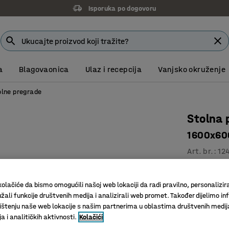
14 dana za povrat ne oštećene robe
a
Blagovaonica
Ulaz i recepcija
Vanjsko okruženje
olne pregrade
Stolna 
1600x600
Art. br.
:
12
Tanak di
Pružaju 
olačiće da bismo omogućili našoj web lokaciji da radi pravilno, personalizira
žali funkcije društvenih medija i analizirali web promet. Također dijelimo in
Djelomičn
štenju naše web lokacije s našim partnerima u oblastima društvenih medij
Boja pregrad
 i analitičkih aktivnosti.
Kolačići