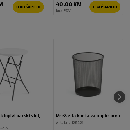
KM
40,00 KM
U KOŠARICU
U KOŠARICU
bez PDV
sklopivi barski stol,
Mrežasta kanta za papir: crna
Art. br.
:
125221
6453