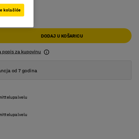
ve kolačiće
 KM
DODAJ U KOŠARICU
a popis za kupovinu
ncja od 7 godina
nittelupalvelu
nittelupalvelu