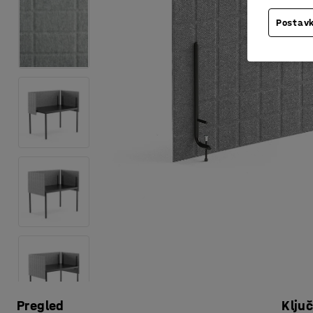
Postavk
Pregled
Klju