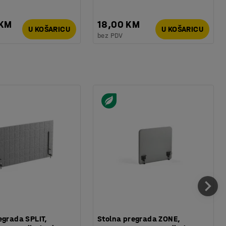
 KM
18,00 KM
U KOŠARICU
U KOŠARICU
bez PDV
egrada SPLIT,
Stolna pregrada ZONE,