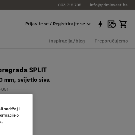
033 718 705
info@priminvest.ba
Prijavite se / Registrirajte se
Inspiracija/blog
Preporučujemo
pregrada SPLIT
 mm, svijetlo siva
4051
zajn
privatnost
li sadržaj i
formacije o
o upijaju buku
a,
a
:
Svijetlo siva