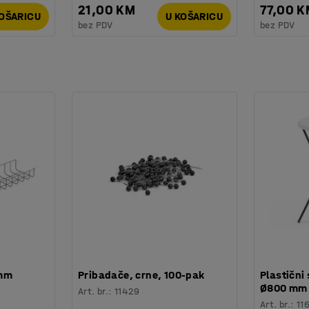
21,00 KM
77,00 
KOŠARICU
U KOŠARICU
bez PDV
bez PDV
 mm
Pribadače, crne, 100-pak
Plastični 
Ø800 mm
Art. br.
:
11429
Art. br.
:
11