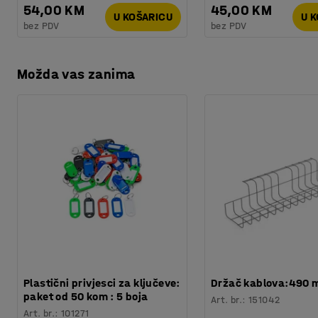
54,00 KM
45,00 KM
U KOŠARICU
U 
bez PDV
bez PDV
Možda vas zanima
Plastični privjesci za ključeve:
Držač kablova:490
paket od 50 kom : 5 boja
Art. br.
:
151042
Art. br.
:
101271