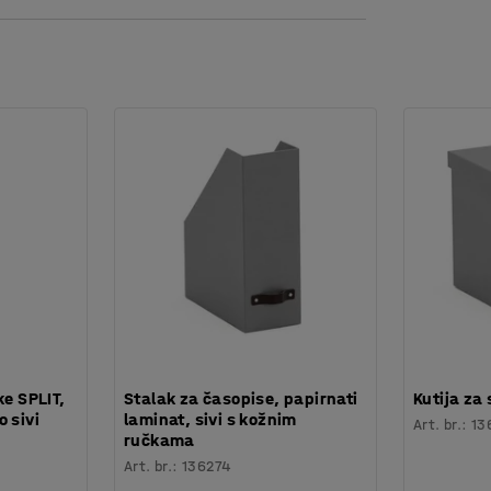
či su metalni. Dijelovi se lako odvajaju i
ke SPLIT,
Stalak za časopise, papirnati
Kutija za
 sivi
laminat, sivi s kožnim
Art. br.
:
13
ručkama
Art. br.
:
136274