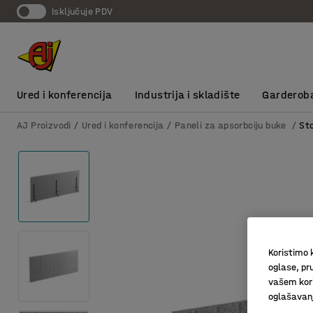
Isključuje PDV
Ured i konferencija
Industrija i skladište
Garderob
AJ Proizvodi
Ured i konferencija
Paneli za apsorbciju buke
St
Koristimo k
oglase, pru
vašem kori
oglašavanja