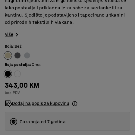
nagnutim sjedištem za ergonomsko sjedenje. Stolica se
lako postavlja i prikladna je za sobe za sastanke ili za
kantinu. Sjedište je podstavljeno i tapecirano u tkanini
od prirodnih tekstilnih vlakana.
Više
Boja
:
Bež
Boja postolja
:
Crna
343,00 KM
bez PDV
Dodaj na popis za kupovinu
Garancja od 7 godina