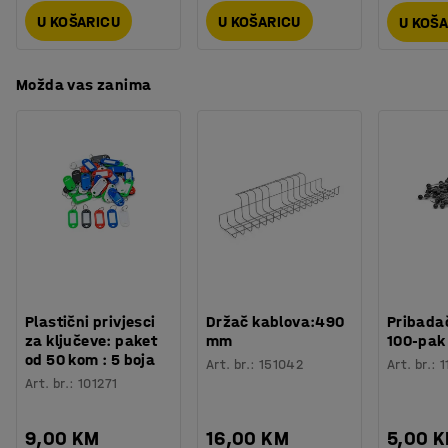
U KOŠARICU
U KOŠARICU
U KOŠ
Možda vas zanima
Plastični privjesci
Držač kablova:490
Pribadač
za ključeve: paket
mm
100-pak
od 50 kom : 5 boja
Art. br.
:
151042
Art. br.
:
1
Art. br.
:
101271
9,00 KM
16,00 KM
5,00 