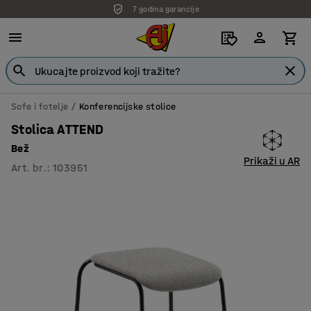
7 godina garancije
Sofe i fotelje
Konferencijske stolice
Stolica ATTEND
Bež
Prikaži u AR
Art. br.
:
103951