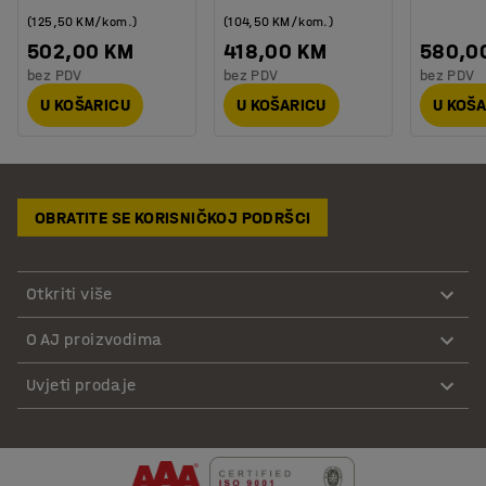
(125,50 KM/kom.)
(104,50 KM/kom.)
502,00 KM
418,00 KM
580,0
bez PDV
bez PDV
bez PDV
U KOŠARICU
U KOŠARICU
U KOŠ
OBRATITE SE KORISNIČKOJ PODRŠCI
Otkriti više
O AJ proizvodima
Uvjeti prodaje