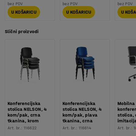
bez PDV
bez PDV
bez PDV
U KOŠARICU
U KOŠARICU
U KOŠ
Slični proizvodi
Konferencijska
Konferencijska
Mobilna
stolica NELSON, 4
stolica NELSON, 4
konfere
kom/pak, crna
kom/pak, plava
stolica,
tkanina, krom
tkanina, crna
imitacij
Art. br.
:
116622
Art. br.
:
116614
Art. br.
:
1