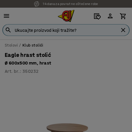
14 dana za povrat ne oštećene robe
Stolovi
Klub stolići
Eagle hrast stolić
Ø 600x500 mm, hrast
Art. br.
:
350232