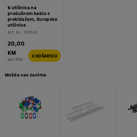
6 utičnica na
produžnom kablu s
prekidačem, Europske
utičnice
Art. br.
:
139142
20,00
KM
U KOŠARICU
bez PDV
Možda vas zanima