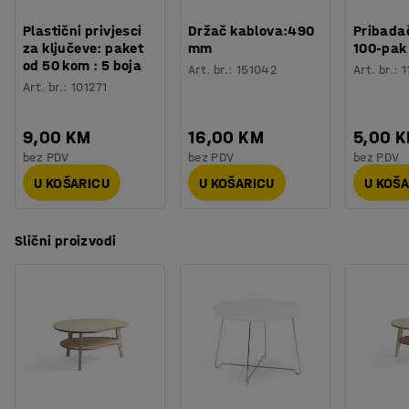
Plastični privjesci
Držač kablova:490
Pribadač
za ključeve: paket
mm
100-pak
od 50 kom : 5 boja
Art. br.
:
151042
Art. br.
:
1
Art. br.
:
101271
9,00 KM
16,00 KM
5,00 
bez PDV
bez PDV
bez PDV
U KOŠARICU
U KOŠARICU
U KOŠ
Slični proizvodi