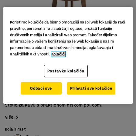
Koristimo kolačiće da bismo omogućili našoj web lokaciji da radi
pravilno, personalizirali sadržaj i oglase, pružali funkcije
društvenih medija i analizirali web promet. Također dijelimo
informacije o vašem korištenju naše web lokacije s našim
partnerima u oblastima društvenih medija, oglašavanja i
analitičkih aktivnosti.
Kolačići
Postavke kolačića
Čvrsti hrast
Nekoliko različitih modela
Odbaci sve
Prihvati sve kolačiće
Praktična niska polica
Stolić za kavu s praktičnom niskom policom.
Više
Boja
:
Hrast