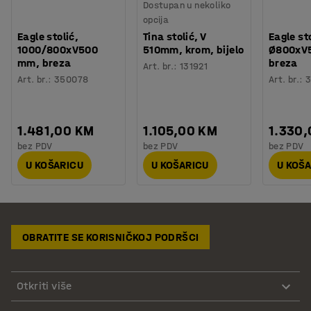
Dostupan u nekoliko
opcija
Eagle stolić,
Tina stolić, V
Eagle sto
1000/800xV500
510mm, krom, bijelo
Ø800xV
mm, breza
breza
Art. br.
:
131921
Art. br.
:
350078
Art. br.
:
1.481,00 KM
1.105,00 KM
1.330
bez PDV
bez PDV
bez PDV
U KOŠARICU
U KOŠARICU
U KOŠ
OBRATITE SE KORISNIČKOJ PODRŠCI
Otkriti više