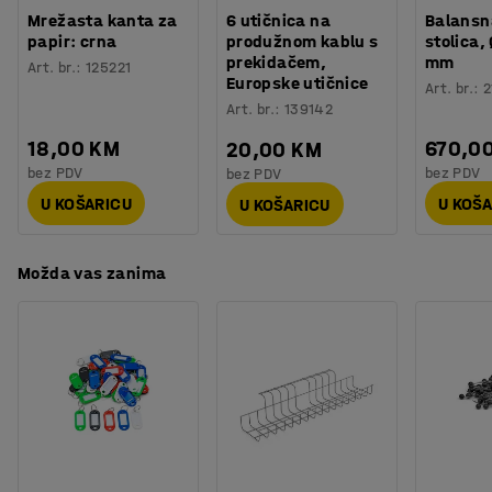
Mrežasta kanta za
6 utičnica na
Balansn
papir: crna
produžnom kablu s
stolica
prekidačem,
mm
Art. br.
:
125221
Europske utičnice
Art. br.
:
2
Art. br.
:
139142
18,00 KM
670,0
20,00 KM
bez PDV
bez PDV
bez PDV
U KOŠARICU
U KOŠ
U KOŠARICU
Možda vas zanima