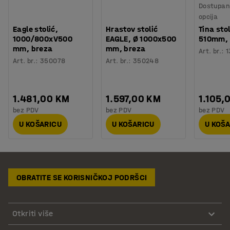
Dostupan 
opcija
Eagle stolić,
Hrastov stolić
Tina stol
1000/800xV500
EAGLE, Ø 1000x500
510mm, 
mm, breza
mm, breza
Art. br.
:
1
Art. br.
:
350078
Art. br.
:
350248
1.481,00 KM
1.597,00 KM
1.105,
bez PDV
bez PDV
bez PDV
U KOŠARICU
U KOŠARICU
U KOŠ
OBRATITE SE KORISNIČKOJ PODRŠCI
Otkriti više