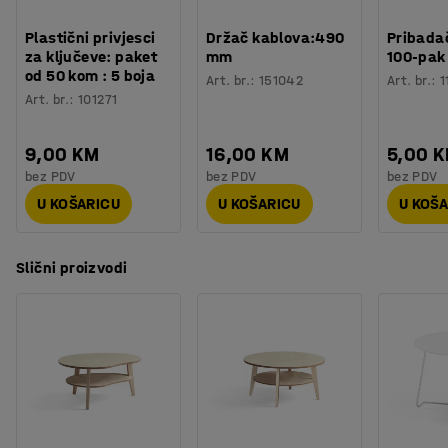
Plastični privjesci
Držač kablova:490
Pribadač
za ključeve: paket
mm
100-pak
od 50 kom : 5 boja
Art. br.
:
151042
Art. br.
:
1
Art. br.
:
101271
9,00 KM
16,00 KM
5,00 
bez PDV
bez PDV
bez PDV
U KOŠARICU
U KOŠARICU
U KOŠ
Slični proizvodi