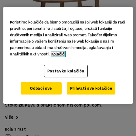
Koristimo kolačiće da bismo omogućili našoj web lokaciji da radi
pravilno, personalizirali sadržaj i oglase, pružali funkcije
društvenih medija i analizirali web promet. Također dijelimo
informacije o vašem korištenju naše web lokacije s našim
partnerima u oblastima društvenih medija, oglašavanja i
analitičkih aktivnosti.
Kolačići
Slični proizvodi
Postavke kolačića
Masivni hrast
Praktične niske police
Odbaci sve
Prihvati sve kolačiće
Nekoliko različitih modela
Stolić za kavu s praktičnom niskom policom.
Više
Boja
:
Hrast