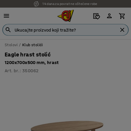
14 dana za povrat ne oštećene robe
Stolovi
Klub stolići
Eagle hrast stolić
1200x700x500 mm, hrast
Art. br.
:
350062