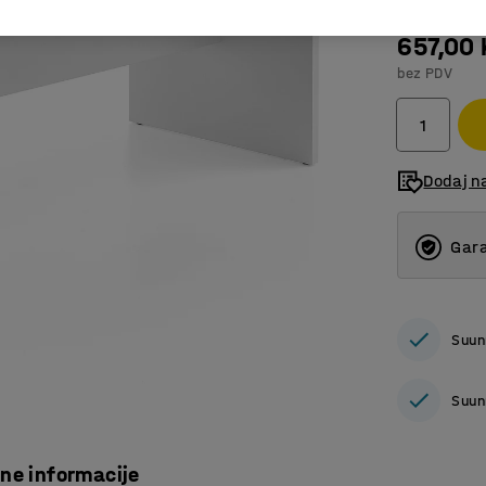
657,00
bez PDV
Dodaj n
Gara
Suun
Suun
čne informacije