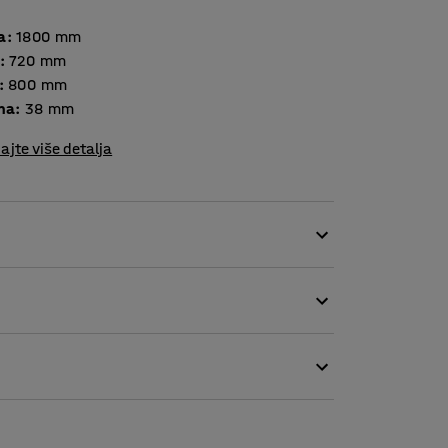
a
:
1800
mm
:
720
mm
:
800
mm
ina
:
38
mm
ajte više detalja
zličitim okruženjima. U kombinaciji sa
r za sjedenje za ručak, školski rad ili
nu površinu koja se lako čisti.