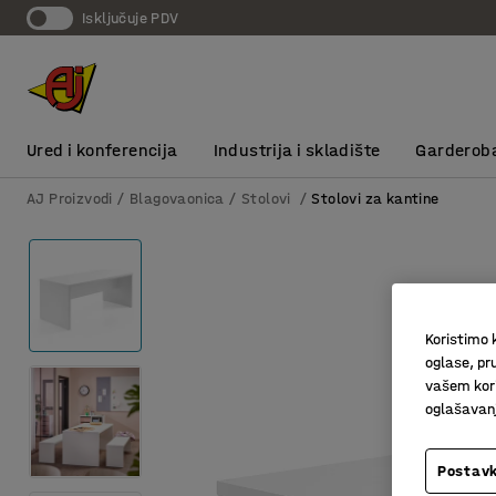
Isključuje PDV
Ured i konferencija
Industrija i skladište
Garderob
AJ Proizvodi
Blagovaonica
Stolovi
Stolovi za kantine
Koristimo k
oglase, pru
vašem kori
oglašavanja
Postavk