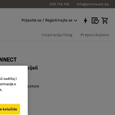
033 718 705
info@priminvest.ba
Prijavite se / Registrirajte se
Inspiracija/blog
Preporučujemo
ONNECT
x720 mm, bijeli
72733
li sadržaj i
formacije o
 za različite prostore
a,
dizajn
materijal
ve kolačiće