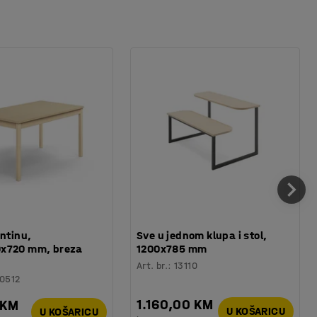
antinu,
Sve u jednom klupa i stol,
x720 mm, breza
1200x785 mm
Art. br.
:
13110
0512
1.160,00 KM
 KM
U KOŠARICU
U KOŠARICU