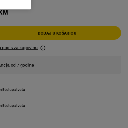
 KM
DODAJ U KOŠARICU
a popis za kupovinu
ncja od 7 godina
nittelupalvelu
nittelupalvelu