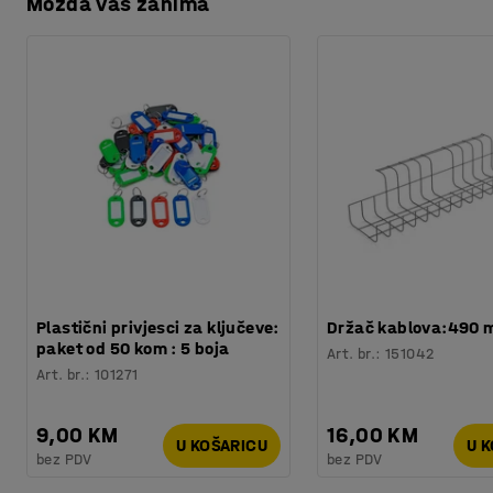
Možda vas zanima
Preuzmite upute za održavanjen
Materijal
:
Laminat
Specifikacija materijala
:
Kronospan - 0101
Preuzmite upute za montažu
Potreban broj osoba
:
2
Procjena vremena
:
20
Min
Težina
:
69,28
kg
Montaža
:
Dolazi nesastavljeno
Testirano
:
EN 15372:2016
Plastični privjesci za ključeve:
Držač kablova:490
paket od 50 kom : 5 boja
Art. br.
:
151042
Art. br.
:
101271
9,00 KM
16,00 KM
U KOŠARICU
U 
bez PDV
bez PDV