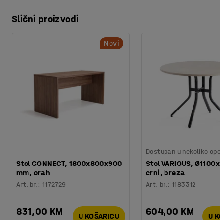
Slični proizvodi
Novi
Dostupan u nekoliko opc
Stol CONNECT, 1800x800x900
Stol VARIOUS, Ø1100
mm, orah
crni, breza
Art. br.
:
1172729
Art. br.
:
1183312
831,00 KM
604,00 KM
U KOŠARICU
U 