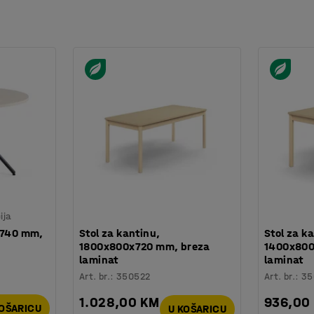
ija
x740 mm,
Stol za kantinu,
Stol za k
1800x800x720 mm, breza
1400x800
laminat
laminat
Art. br.
:
350522
Art. br.
:
35
1.028,00 KM
936,00
KOŠARICU
U KOŠARICU