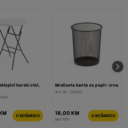
sklopivi barski stol,
Mrežasta kanta za papir: crna
Art. br.
:
125221
6453
 KM
18,00 KM
U KOŠARICU
U KOŠARICU
bez PDV