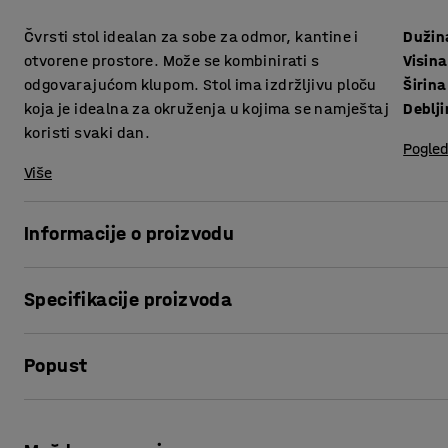
Čvrsti stol idealan za sobe za odmor, kantine i
Dužin
otvorene prostore. Može se kombinirati s
Visina
odgovarajućom klupom. Stol ima izdržljivu ploču
Širina
koja je idealna za okruženja u kojima se namještaj
Deblj
koristi svaki dan.
Pogled
Više
Informacije o proizvodu
Ima moderan, minimalistički dizajn i može se koristiti u ra
Specifikacije proizvoda
stolicama ili odgovarajućom klupom, stol čini ugodan prosto
druženje tijekom odmora.
Dužina
:
1800
mm
Popust
Visina
:
720
mm
Stol ima čvrstu ploču od laminata. Laminat ima čvrstu, rav
Širina
:
800
mm
Debljina
:
38
mm
Ispis stranice
Boja
:
Bijela