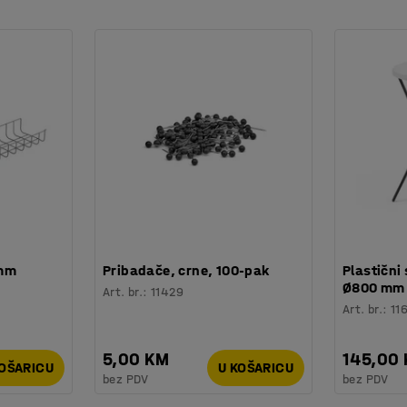
 mm
Pribadače, crne, 100-pak
Plastični 
Ø800 mm
Art. br.
:
11429
Art. br.
:
11
5,00 KM
145,00
KOŠARICU
U KOŠARICU
bez PDV
bez PDV