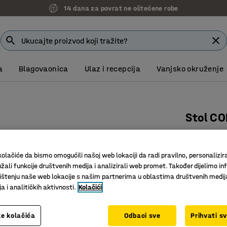
14 dana za povrat ne oštećene robe
a
Blagovaonica
Ulaz i recepcija
Vanjsko okruženje
Stol C
1800x800
Art. br.
:
11
olačiće da bismo omogućili našoj web lokaciji da radi pravilno, personalizira
žali funkcije društvenih medija i analizirali web promet. Također dijelimo in
Prikladan
štenju naše web lokacije s našim partnerima u oblastima društvenih medij
Moderan 
 i analitičkih aktivnosti.
Kolačići
Izdržljiv 
Boja
:
Bijela
e kolačića
Odbaci sve
Prihvati s