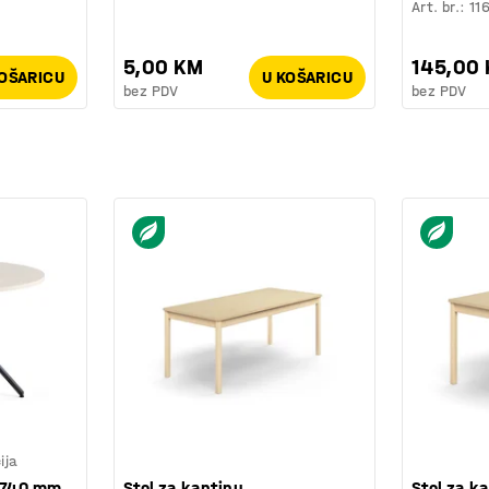
Art. br.
:
11
5,00 KM
145,00
KOŠARICU
U KOŠARICU
bez PDV
bez PDV
ija
x740 mm,
Stol za kantinu,
Stol za k