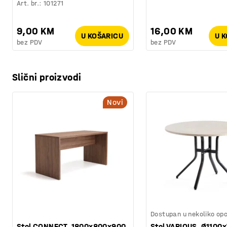
Art. br.
:
101271
9,00 KM
16,00 KM
U KOŠARICU
U 
bez PDV
bez PDV
Slični proizvodi
Novi
Dostupan u nekoliko opc
Stol CONNECT, 1800x800x900
Stol VARIOUS, Ø1100