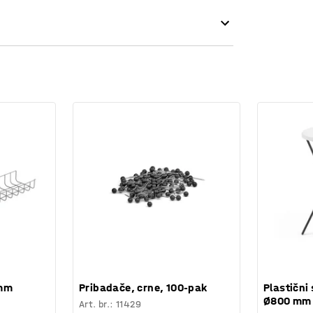
a su postavljene tako da prižaju dovoljno
stolu.
 mm
Pribadače, crne, 100-pak
Plastični 
Ø800 mm
Art. br.
:
11429