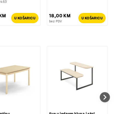
6453
 KM
18,00 KM
U KOŠARICU
U KOŠARICU
bez PDV
antinu,
Sve u jednom klupa i stol,