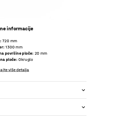
čne informacije
:
720
mm
er
:
1300
mm
Debljina površine ploče
:
20
mm
ina ploče
:
Okruglo
ajte više detalja
nevno korištenje od strane više korisnika.