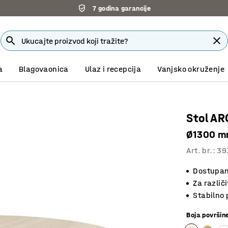
7 godina garancije
Isporuka po dogovoru
a
Blagovaonica
Ulaz i recepcija
Vanjsko okruženje
Stol A
Ø1300 mm
Art. br.
:
39
Dostupan 
Za različ
Stabilno 
Boja površin