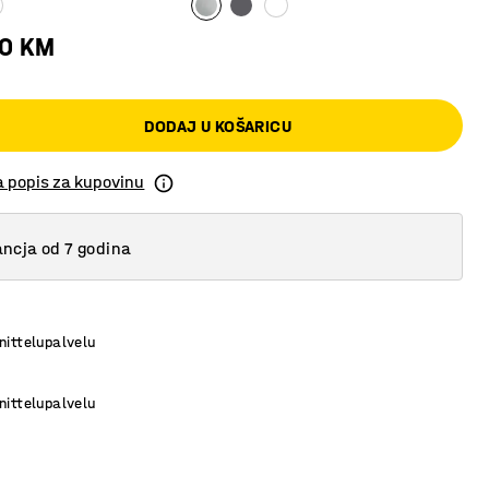
00 KM
DODAJ U KOŠARICU
a popis za kupovinu
ncja od 7 godina
nittelupalvelu
nittelupalvelu