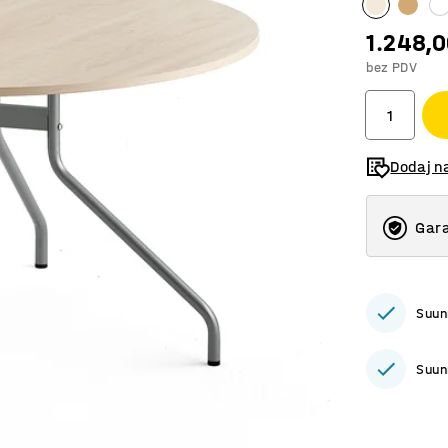
1.248,
bez PDV
Dodaj n
Gara
Suun
Suun