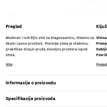
Pregled
Klju
Moderan i izdržljiv stol za blagovaonicu, idealno za
Visina
škole i javne prostore. Postolje stola je stabilno,
Promj
praktičan dizajn pruža dovoljno prostora ispod
stola.
Površ
Više
Pogled
Informacije o proizvodu
Klasičan, okrugli stol u modernom vintage stilu!
Specifikacije proizvoda
AROUND je savršen stol za školske blagovaonice; za svakod