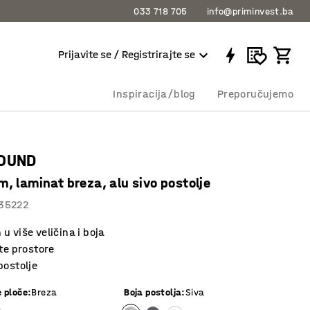
033 718 705
info@priminvest.ba
Prijavite se / Registrirajte se
Inspiracija/blog
Preporučujemo
ROUND
, laminat breza, alu sivo postolje
35222
u više veličina i boja
ite prostore
postolje
e ploče
:
Breza
Boja postolja
:
Siva