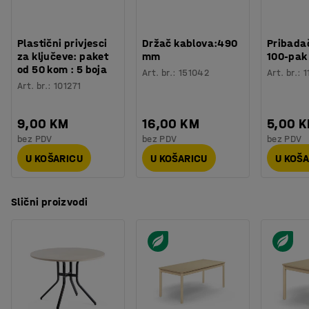
Potreban broj osoba
:
1
Procjena vremena
:
20
Min
Težina
:
23,4
kg
Plastični privjesci
Držač kablova:490
Pribadač
Montaža
:
Dolazi nesastavljeno
za ključeve: paket
mm
100-pak
Testirano
:
EN 15372
od 50 kom : 5 boja
Art. br.
:
151042
Art. br.
:
1
Art. br.
:
101271
9,00 KM
16,00 KM
5,00 
bez PDV
bez PDV
bez PDV
U KOŠARICU
U KOŠARICU
U KOŠ
Slični proizvodi