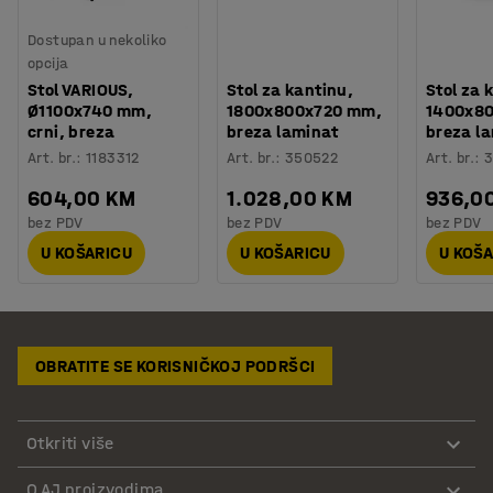
Dostupan u nekoliko
opcija
Stol VARIOUS,
Stol za kantinu,
Stol za 
Ø1100x740 mm,
1800x800x720 mm,
1400x8
crni, breza
breza laminat
breza l
Art. br.
:
1183312
Art. br.
:
350522
Art. br.
:
3
604,00 KM
1.028,00 KM
936,0
bez PDV
bez PDV
bez PDV
U KOŠARICU
U KOŠARICU
U KOŠ
OBRATITE SE KORISNIČKOJ PODRŠCI
Otkriti više
O AJ proizvodima