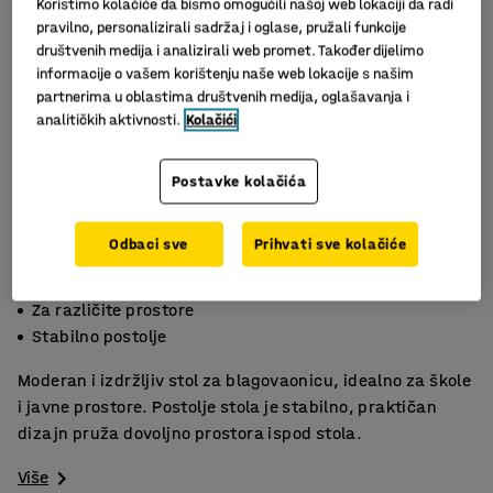
Koristimo kolačiće da bismo omogućili našoj web lokaciji da radi
pravilno, personalizirali sadržaj i oglase, pružali funkcije
društvenih medija i analizirali web promet. Također dijelimo
informacije o vašem korištenju naše web lokacije s našim
partnerima u oblastima društvenih medija, oglašavanja i
analitičkih aktivnosti.
Kolačići
Postavke kolačića
Odbaci sve
Prihvati sve kolačiće
Dostupan u više veličina i boja
Za različite prostore
Stabilno postolje
Moderan i izdržljiv stol za blagovaonicu, idealno za škole
i javne prostore. Postolje stola je stabilno, praktičan
dizajn pruža dovoljno prostora ispod stola.
Više