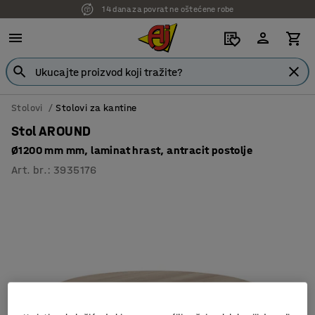
14 dana za povrat ne oštećene robe
Stolovi
Stolovi za kantine
Stol AROUND
Ø1200 mm mm, laminat hrast, antracit postolje
Art. br.
:
3935176