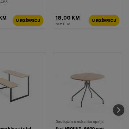
6453
 KM
18,00 KM
U KOŠARICU
U KOŠARICU
bez PDV
Dostupan u nekoliko opcija
om klupa i stol,
Stol AROUND, Ø900 mm,