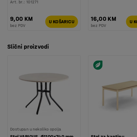
Art. br.
:
101271
9,00 KM
16,00 KM
U KOŠARICU
U 
bez PDV
bez PDV
Slični proizvodi
Dostupan u nekoliko opcija
Stol VARIOUS, Ø1100x740 mm,
Stol za kantinu,