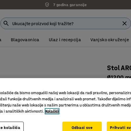
7 godina garancije
a
Blagovaonica
Ulaz i recepcija
Vanjsko okruženje
Stol A
Ø1200 mm,
Art. br.
:
39
olačiće da bismo omogućili našoj web lokaciji da radi pravilno, personalizira
Dostupan 
žali funkcije društvenih medija i analizirali web promet. Također dijelimo in
Za različ
štenju naše web lokacije s našim partnerima u oblastima društvenih medij
 i analitičkih aktivnosti.
Kolačići
Stabilno 
Boja površin
e kolačića
Odbaci sve
Prihvati s