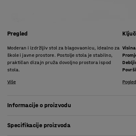
Pregled
Klju
Moderan i izdržljiv stol za blagovaonicu, idealno za
Visina
škole i javne prostore. Postolje stola je stabilno,
Promj
praktičan dizajn pruža dovoljno prostora ispod
stola.
Površ
Više
Pogled
Informacije o proizvodu
Klasičan, okrugli stol u modernom vintage stilu!
Specifikacije proizvoda
AROUND je savršen stol za školske blagovaonice; za svakod