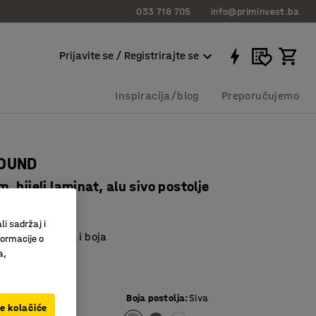
033 718 705
info@priminvest.ba
Prijavite se / Registrirajte se
Inspiracija/blog
Preporučujemo
ROUND
 bijeli laminat, alu sivo postolje
35123
li sadržaj i
u više veličina i boja
formacije o
ite prostore
a,
postolje
e ploče
:
Bijela
Boja postolja
:
Siva
ve kolačiće