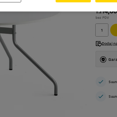
1.114,0
bez PDV
Dodaj n
Gara
Suun
Suun