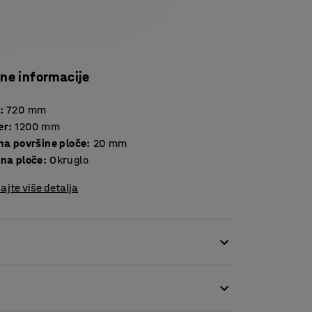
čne informacije
:
720
mm
er
:
1200
mm
Debljina površine ploče
:
20
mm
ina ploče
:
Okruglo
ajte više detalja
nevno korištenje od strane više korisnika.