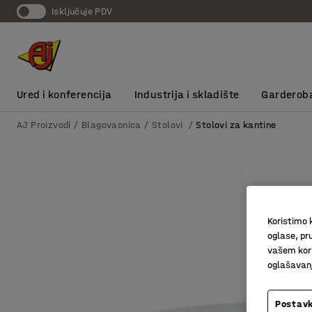
Isključuje PDV
Ured i konferencija
Industrija i skladište
Garderob
AJ Proizvodi
Blagovaonica
Stolovi
Stolovi za kantine
Koristimo k
oglase, pru
vašem kori
oglašavanja
Postavk