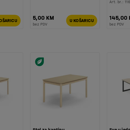
Art. br.
:
11
5,00 KM
145,00
KOŠARICU
U KOŠARICU
bez PDV
bez PDV
Stol za kantinu,
Sve u jedn