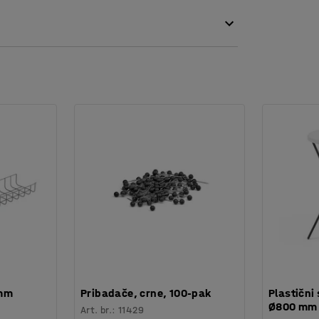
a su postavljene tako da prižaju dovoljno
stolu.
 mm
Pribadače, crne, 100-pak
Plastični 
Ø800 mm
Art. br.
:
11429