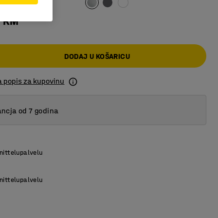
0 KM
DODAJ U KOŠARICU
a popis za kupovinu
ncja od 7 godina
nittelupalvelu
nittelupalvelu