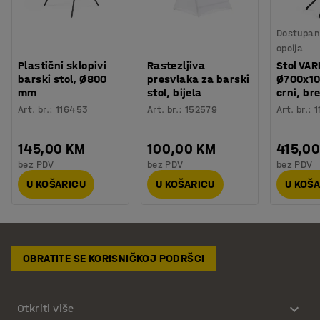
Dostupan 
opcija
Plastični sklopivi
Rastezljiva
Stol VAR
barski stol, Ø800
presvlaka za barski
Ø700x1
mm
stol, bijela
crni, br
Art. br.
:
116453
Art. br.
:
152579
Art. br.
:
1
145,00 KM
100,00 KM
415,0
bez PDV
bez PDV
bez PDV
U KOŠARICU
U KOŠARICU
U KOŠ
OBRATITE SE KORISNIČKOJ PODRŠCI
Otkriti više