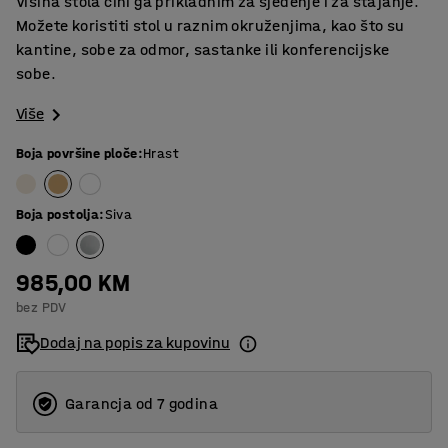
Visina stola čini ga prikladnim za sjedenje i za stajanje.
Možete koristiti stol u raznim okruženjima, kao što su
kantine, sobe za odmor, sastanke ili konferencijske
sobe.
Više
Boja površine ploče
:
Hrast
Boja postolja
:
Siva
985,00 KM
bez PDV
Dodaj na popis za kupovinu
Garancja od 7 godina