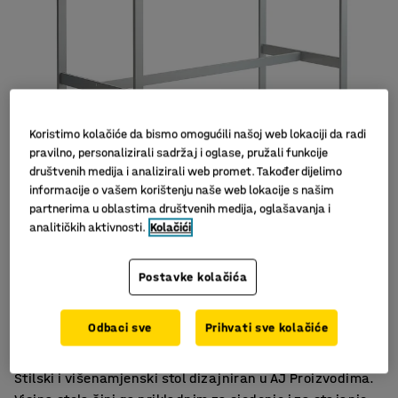
Koristimo kolačiće da bismo omogućili našoj web lokaciji da radi
pravilno, personalizirali sadržaj i oglase, pružali funkcije
društvenih medija i analizirali web promet. Također dijelimo
Slični proizvodi
informacije o vašem korištenju naše web lokacije s našim
partnerima u oblastima društvenih medija, oglašavanja i
analitičkih aktivnosti.
Kolačići
Postavke kolačića
Koristite stol za stajati ili sjednite oko njega.
Savršen za sobe za sastanke ili za odmor.
Odbaci sve
Prihvati sve kolačiće
Odgovara mnogim mjestima
Stilski i višenamjenski stol dizajniran u AJ Proizvodima.