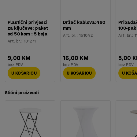
Plastični privjesci
Držač kablova:490
Pribadač
za ključeve: paket
mm
100-pak
od 50 kom : 5 boja
Art. br.
:
151042
Art. br.
:
1
Art. br.
:
101271
9,00 KM
16,00 KM
5,00 
bez PDV
bez PDV
bez PDV
U KOŠARICU
U KOŠARICU
U KOŠ
Slični proizvodi