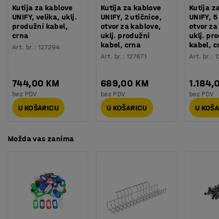
Testirano
:
EN 15372:2016
asortimana namještaja QBUS.
Kutija za kablove
Kutija za kablove
Kutija z
UNIFY, velika, uklj.
UNIFY, 2 utičnice,
UNIFY, 5
produžni kabel,
otvor za kablove,
otvor za
crna
uklj. produžni
uklj. pr
kabel, crna
kabel, c
Art. br.
:
127294
Art. br.
:
127671
Art. br.
:
1
744,00 KM
689,00 KM
1.184,
bez PDV
bez PDV
bez PDV
U KOŠARICU
U KOŠARICU
U KOŠ
Možda vas zanima