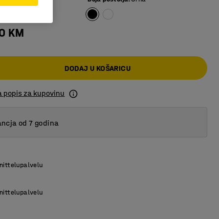
00 KM
DODAJ U KOŠARICU
a popis za kupovinu
ncja od 7 godina
nittelupalvelu
nittelupalvelu