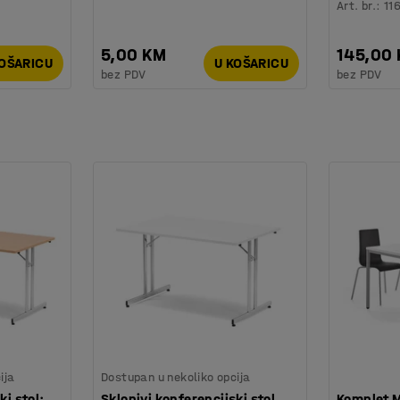
Art. br.
:
11
5,00 KM
145,00
KOŠARICU
U KOŠARICU
bez PDV
bez PDV
ija
Dostupan u nekoliko opcija
ki stol:
Sklopivi konferencijski stol,
Komplet 