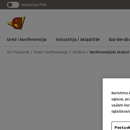
Isključuje PDV
Ured i konferencija
Industrija i skladište
Garderob
AJ Proizvodi
Ured i konferencija
Stolovi
Konferencijski stolovi
Koristimo k
oglase, pru
vašem kori
oglašavanja
Postavk