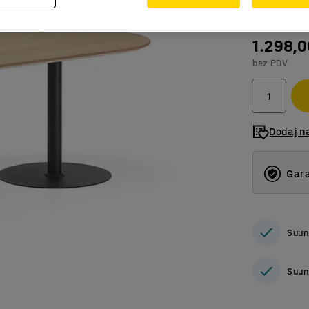
1.298,
bez PDV
Dodaj n
Gara
Suun
Suun