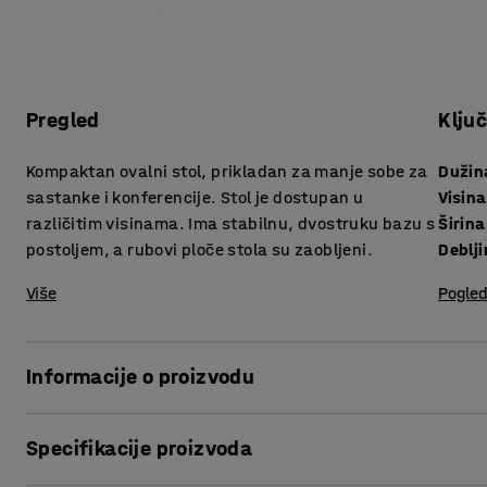
Pregled
Klju
Kompaktan ovalni stol, prikladan za manje sobe za
Dužin
sastanke i konferencije. Stol je dostupan u
Visina
različitim visinama. Ima stabilnu, dvostruku bazu s
Širina
postoljem, a rubovi ploče stola su zaobljeni.
Više
Pogled
Informacije o proizvodu
Ovaj stol olakšava opremanje prostora čak i kada imate ma
Specifikacije proizvoda
kretanja oko stola – savršeno za manje sobe za sastanke.