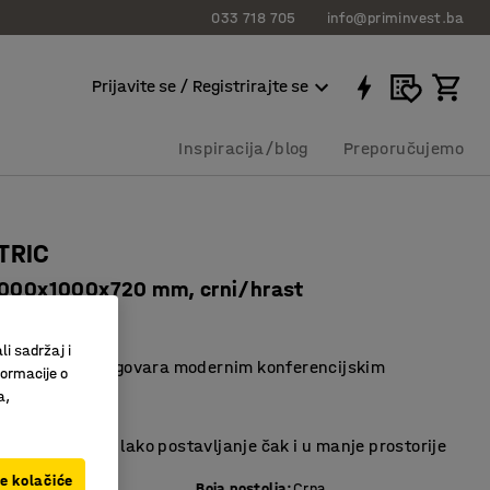
033 718 705
info@priminvest.ba
Prijavite se / Registrirajte se
Inspiracija/blog
Preporučujemo
TRIC
2000x1000x720 mm, crni/hrast
6216
li sadržaj i
n dizajn koji odgovara modernim konferencijskim
formacije o
ma
a,
 kutovi
egantan oblik – lako postavljanje čak i u manje prostorije
ve kolačiće
e ploče
:
Hrast
Boja postolja
:
Crna