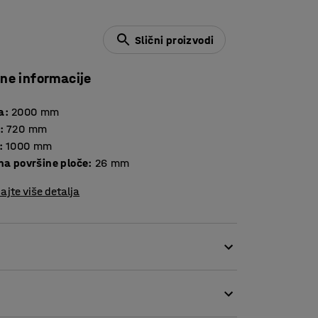
Slični proizvodi
čne informacije
a
:
2000
mm
:
720
mm
:
1000
mm
Debljina površine ploče
:
26
mm
ajte više detalja
lo prostora. Zbog užeg dizajna, dobivate više