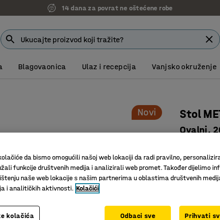
14 dana za povrat ne oštećene robe
a
Blagovaonica
Ulaz i recepcija
Vanjsko okruženje
Novi
Stol ME
Ovalni, 
Art. br.
:
15
olačiće da bismo omogućili našoj web lokaciji da radi pravilno, personalizira
Eleganta
žali funkcije društvenih medija i analizirali web promet. Također dijelimo in
dvorana
štenju naše web lokacije s našim partnerima u oblastima društvenih medij
Zaobljeni
 i analitičkih aktivnosti.
Kolačići
Tanak, el
e kolačića
Odbaci sve
Prihvati s
Boja površin