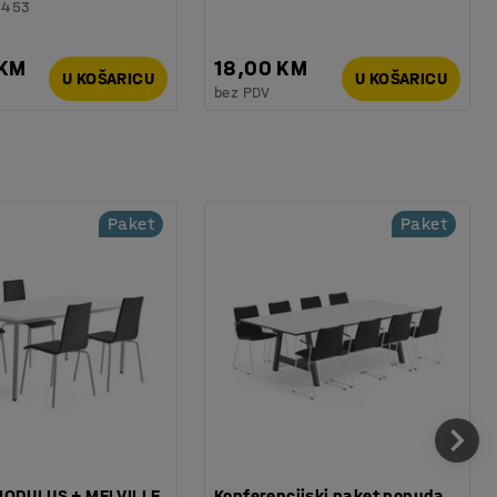
6453
 KM
18,00 KM
U KOŠARICU
U KOŠARICU
bez PDV
Paket
Paket
MODULUS + MELVILLE,
Konferencijski paket ponuda