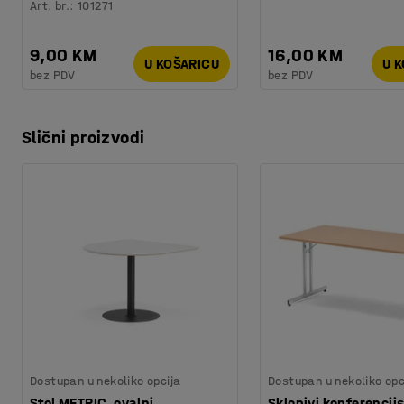
Art. br.
:
101271
9,00 KM
16,00 KM
U KOŠARICU
U 
bez PDV
bez PDV
Slični proizvodi
Dostupan u nekoliko opcija
Dostupan u nekoliko opc
Stol METRIC, ovalni,
Sklopivi konferencijs