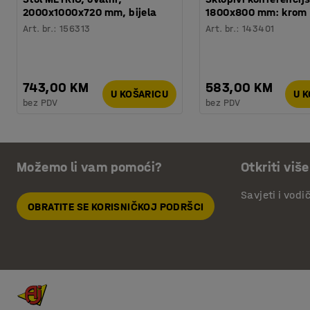
2000x1000x720 mm, bijela
1800x800 mm: krom
Art. br.
:
156313
Art. br.
:
143401
743,00 KM
583,00 KM
U KOŠARICU
U 
bez PDV
bez PDV
Možemo li vam pomoći?
Otkriti više
Savjeti i vodi
OBRATITE SE KORISNIČKOJ PODRŠCI