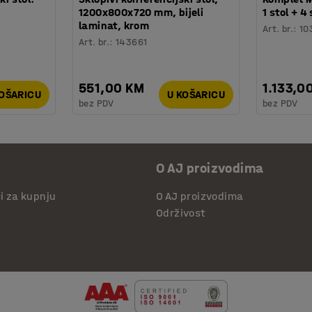
1200x800x720 mm, bijeli
1 stol + 4
laminat, krom
Art. br.
:
10
Art. br.
:
143661
551,00 KM
1.133,0
KOŠARICU
U KOŠARICU
bez PDV
bez PDV
O AJ proizvodima
či za kupnju
O AJ proizvodima
Održivost