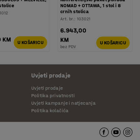
 stolice
NOMAD + OTTAWA, 1 stol i 8
crnih stolica
3012
Art. br.
:
103021
6.943,00
0 KM
KM
U KOŠARICU
U KOŠARICU
bez PDV
Uvjeti prodaje
Uvjeti prodaje
Politika privatnosti
Uvjeti kampanje i natjecanja
Politika kolačića