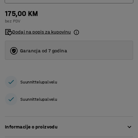
175,00 KM
Bez hvataljki
bez PDV
Sa hvataljkama
Dodaj na popis za kupovinu
Garancja od 7 godina
Suunnittelupalvelu
Suunnittelupalvelu
Informacije o proizvodu