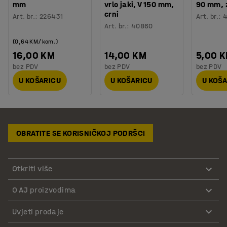
mm
vrlo jaki, V 150 mm,
90 mm, 
crni
Art. br.
:
226431
Art. br.
:
Art. br.
:
40860
(0,64 KM/kom.)
16,00 KM
14,00 KM
5,00 
bez PDV
bez PDV
bez PDV
U KOŠARICU
U KOŠARICU
U KOŠ
OBRATITE SE KORISNIČKOJ PODRŠCI
Otkriti više
O AJ proizvodima
Uvjeti prodaje