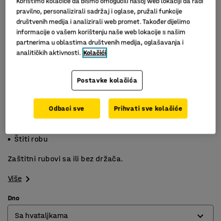
Koristimo kolačiće da bismo omogućili našoj web lokaciji da radi
pravilno, personalizirali sadržaj i oglase, pružali funkcije
društvenih medija i analizirali web promet. Također dijelimo
informacije o vašem korištenju naše web lokacije s našim
partnerima u oblastima društvenih medija, oglašavanja i
analitičkih aktivnosti.
Kolačići
Postavke kolačića
Slični proizvodi
Odbaci sve
Prihvati sve kolačiće
Crna plastika
Sa ili bez držača
Štiti robu
Zaštitni rubovi sa ili bez držača.
Više
Dno
Sa hvataljkama