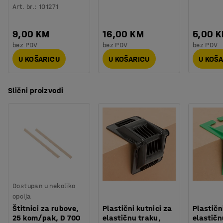
Art. br.
:
101271
9,00 KM
16,00 KM
5,00 
bez PDV
bez PDV
bez PDV
U KOŠARICU
U KOŠARICU
U KOŠ
Slični proizvodi
Dostupan u nekoliko
opcija
Štitnici za rubove,
Plastični kutnici za
Plastičn
25 kom/pak, D 700
elastičnu traku,
elastičn