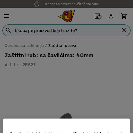
14 dana za povrat ne oštećene robe
Oprema za pakiranje
Zaštita rubova
Zaštitni rub: sa čavlićima: 40mm
Art. br.
:
25621