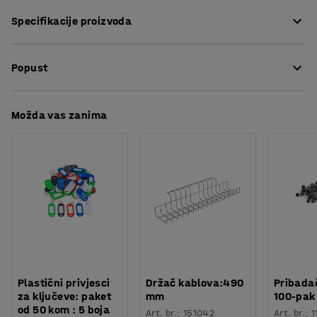
Zaštitite teret od oštećenja, udaraca i trake za pakiranje
Specifikacije proizvoda
prilikom transporta i skladištenja praktičnim zaštitnim
rubovima.
Boja
:
Crna
Popust
Broj /pakiranje
:
2000
Zaštitini rubovi su izrađeni od crne plastike i dolaze sa ili
Dno
:
Sa hvataljkama
bez držača.
Potreban broj osoba
:
1
Preuzmite upute za održavanjen
Možda vas zanima
Procjena vremena
:
5
Min
Težina
:
7,61
kg
Plastični privjesci
Držač kablova:490
Pribadač
za ključeve: paket
mm
100-pak
od 50 kom : 5 boja
Art. br.
:
151042
Art. br.
:
1