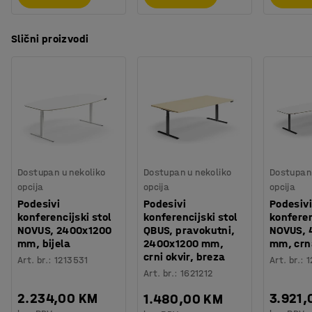
Potreban vam je prostor za spremanje? Namještaj iz
asortimana QBUS je dizajniran tako da se međusobno
Slični proizvodi
može slagati, a modularni sustav olakšava dodavanje
više prostora za spremanje prema vašim potrebama. Sve
za učinkovit radni dan!
Dostupan u nekoliko
Dostupan u nekoliko
Dostupan 
opcija
opcija
opcija
Podesivi
Podesivi
Podesivi
konferencijski stol
konferencijski stol
konferen
NOVUS, 2400x1200
QBUS, pravokutni,
NOVUS, 
mm, bijela
2400x1200 mm,
mm, crn
crni okvir, breza
Art. br.
:
1213531
Art. br.
:
1
Art. br.
:
1621212
2.234,00 KM
3.921,
1.480,00 KM