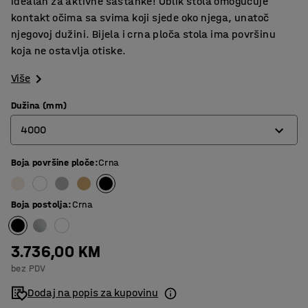
idealan za aktivne sastanke! Oblik stola omogućuje
kontakt očima sa svima koji sjede oko njega, unatoč
njegovoj dužini. Bijela i crna ploča stola ima površinu
koja ne ostavlja otiske.
Više
Dužina (mm)
4000
Boja površine ploče
:
Crna
2400
3200
Boja postolja
:
Crna
4000
3.736,00 KM
bez PDV
Dodaj na popis za kupovinu