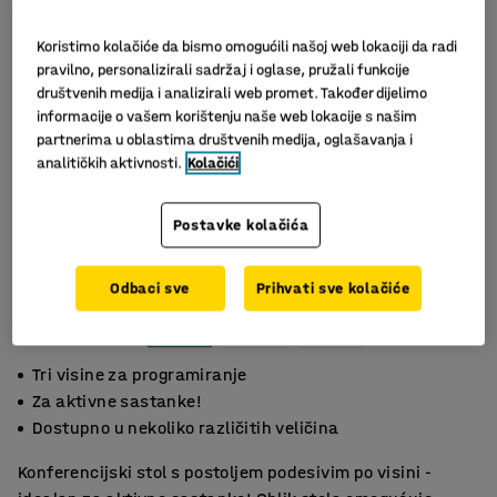
Koristimo kolačiće da bismo omogućili našoj web lokaciji da radi
pravilno, personalizirali sadržaj i oglase, pružali funkcije
društvenih medija i analizirali web promet. Također dijelimo
informacije o vašem korištenju naše web lokacije s našim
partnerima u oblastima društvenih medija, oglašavanja i
analitičkih aktivnosti.
Kolačići
Postavke kolačića
Odbaci sve
Prihvati sve kolačiće
Tri visine za programiranje
Za aktivne sastanke!
Dostupno u nekoliko različitih veličina
Konferencijski stol s postoljem podesivim po visini -