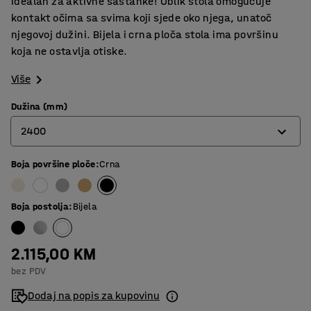
idealan za aktivne sastanke! Oblik stola omogućuje
kontakt očima sa svima koji sjede oko njega, unatoč
njegovoj dužini. Bijela i crna ploča stola ima površinu
koja ne ostavlja otiske.
Više
Dužina (mm)
2400
Boja površine ploče
:
Crna
2400
3200
Boja postolja
:
Bijela
4000
2.115,00 KM
bez PDV
Dodaj na popis za kupovinu