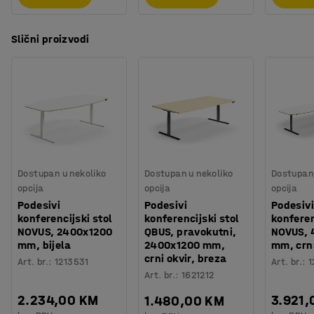
Potreban vam je prostor za spremanje? Namještaj iz
asortimana QBUS je dizajniran tako da se međusobno
Slični proizvodi
može slagati, a modularni sustav olakšava dodavanje
više prostora za spremanje prema vašim potrebama. Sve
za učinkovit radni dan!
Dostupan u nekoliko
Dostupan u nekoliko
Dostupan 
opcija
opcija
opcija
Podesivi
Podesivi
Podesivi
konferencijski stol
konferencijski stol
konferen
NOVUS, 2400x1200
QBUS, pravokutni,
NOVUS, 
mm, bijela
2400x1200 mm,
mm, crn
crni okvir, breza
Art. br.
:
1213531
Art. br.
:
1
Art. br.
:
1621212
2.234,00 KM
3.921,
1.480,00 KM