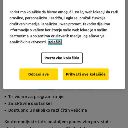
Koristimo kolačiće da bismo omogućili našoj web lokaciji da radi
pravilno, personalizirali sadržaj i oglase, pružali funkcije
društvenih medija i analizirali web promet. Također dijelimo
informacije o vašem korištenju naše web lokacije s našim
partnerima u oblastima društvenih medija, oglašavanja i
analitičkih aktivnosti.
Kolačići
Postavke kolačića
Odbaci sve
Prihvati sve kolačiće
Tri visine za programiranje
Za aktivne sastanke!
Dostupno u nekoliko različitih veličina
Konferencijski stol s postoljem podesivim po visini -