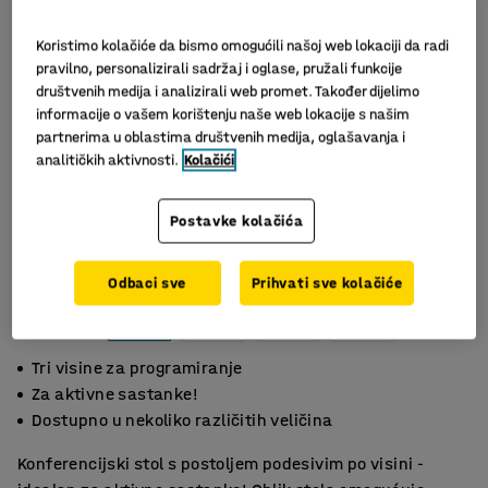
Koristimo kolačiće da bismo omogućili našoj web lokaciji da radi
pravilno, personalizirali sadržaj i oglase, pružali funkcije
društvenih medija i analizirali web promet. Također dijelimo
informacije o vašem korištenju naše web lokacije s našim
partnerima u oblastima društvenih medija, oglašavanja i
analitičkih aktivnosti.
Kolačići
Postavke kolačića
Odbaci sve
Prihvati sve kolačiće
Tri visine za programiranje
Za aktivne sastanke!
Dostupno u nekoliko različitih veličina
Konferencijski stol s postoljem podesivim po visini -