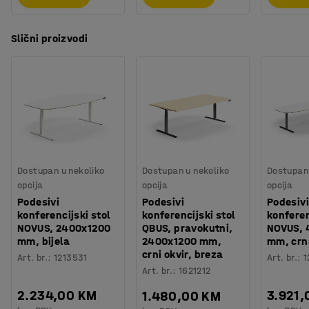
Montaža
:
Dolazi nesastavljeno
Potreban vam je prostor za spremanje? Namještaj iz
asortimana QBUS je dizajniran tako da se međusobno
Slični proizvodi
može slagati, a modularni sustav olakšava dodavanje
više prostora za spremanje prema vašim potrebama. Sve
za učinkovit radni dan!
Dostupan u nekoliko
Dostupan u nekoliko
Dostupan 
opcija
opcija
opcija
Podesivi
Podesivi
Podesivi
konferencijski stol
konferencijski stol
konferen
NOVUS, 2400x1200
QBUS, pravokutni,
NOVUS, 
mm, bijela
2400x1200 mm,
mm, crn
crni okvir, breza
Art. br.
:
1213531
Art. br.
:
1
Art. br.
:
1621212
2.234,00 KM
3.921,
1.480,00 KM