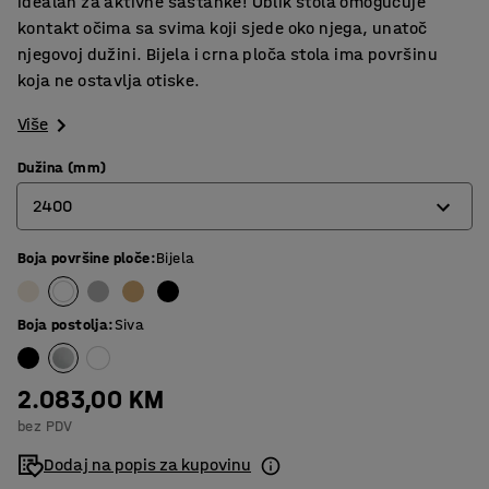
idealan za aktivne sastanke! Oblik stola omogućuje
kontakt očima sa svima koji sjede oko njega, unatoč
njegovoj dužini. Bijela i crna ploča stola ima površinu
koja ne ostavlja otiske.
Više
Dužina (mm)
2400
Boja površine ploče
:
Bijela
2400
3200
Boja postolja
:
Siva
4000
2.083,00 KM
bez PDV
Dodaj na popis za kupovinu