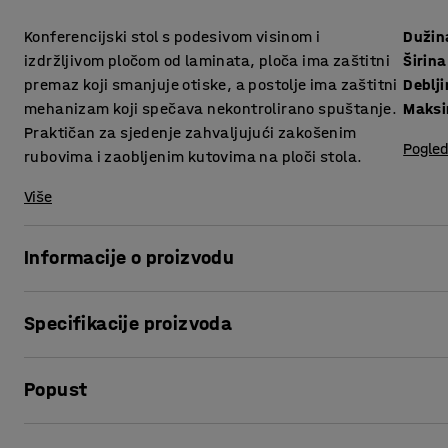
Konferencijski stol s podesivom visinom i
Dužin
izdržljivom pločom od laminata, ploča ima zaštitni
Širina
premaz koji smanjuje otiske, a postolje ima zaštitni
mehanizam koji spečava nekontrolirano spuštanje.
Maksi
Praktičan za sjedenje zahvaljujući zakošenim
Pogled
rubovima i zaobljenim kutovima na ploči stola.
Više
Informacije o proizvodu
Ovaj konferencijski stol je dostupan u nekoliko veličina! O
Specifikacije proizvoda
prostorije kako bi dobili prostor koji je udoban i funkcional
Dužina
:
3200
mm
Konferencijski stol s podešavanjem visine je odličan izbor 
Popust
Širina
:
1200
mm
radnom mjestu. Jednostavnim pritiskom gumba možete pode
Debljina površine ploče
:
23
mm
sjedenja i stajanja. Također možete spremiti različite rad
Maksimalna visina
:
1260
mm
Ispis stranice
jednostavno podešavanje prije i nakon sastanka.