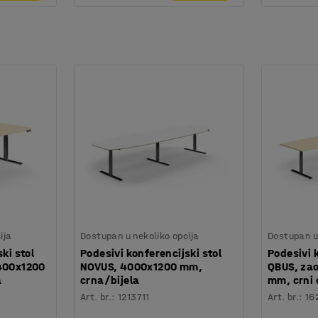
ija
Dostupan u nekoliko opcija
Dostupan u 
ki stol
Podesivi konferencijski stol
Podesivi 
2400x1200
NOVUS, 4000x1200 mm,
QBUS, zao
a
crna/bijela
mm, crni 
Art. br.
:
1213711
Art. br.
:
16