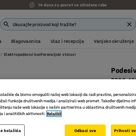
14 dana za povrat ne oštećene robe
a
Blagovaonica
Ulaz i recepcija
Vanjsko okruženje
Elektropodesivi konferencijski stolovi
Podesiv
3200x12
Art. br.
:
12
olačiće da bismo omogućili našoj web lokaciji da radi pravilno, personalizira
žali funkcije društvenih medija i analizirali web promet. Također dijelimo in
Površina 
štenju naše web lokacije s našim partnerima u oblastima društvenih medij
Ukošeni r
 i analitičkih aktivnosti.
Kolačići
Izdržljiv
Dužina (mm)
e kolačića
Odbaci sve
Prihvati s