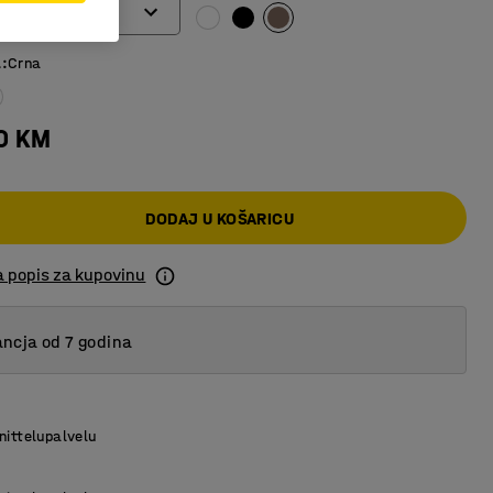
a
:
Crna
00 KM
DODAJ U KOŠARICU
a popis za kupovinu
ncja od 7 godina
nittelupalvelu