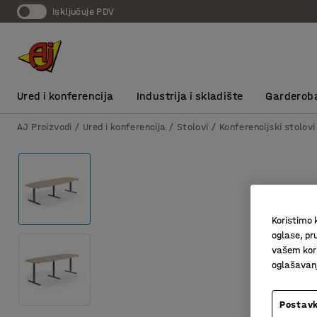
Isključuje PDV
Ured i konferencija
Industrija i skladište
Garderob
AJ Proizvodi
Ured i konferencija
Stolovi
Konferencijski stolovi
Koristimo k
oglase, pru
vašem kori
oglašavanja
Postavk