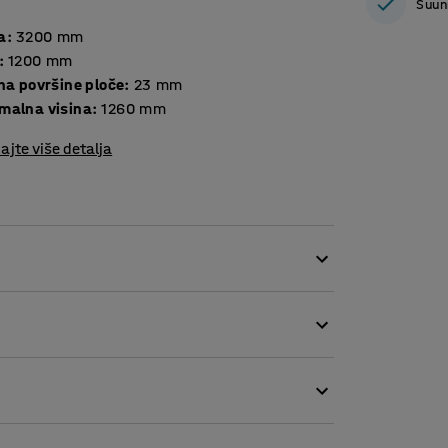
Suun
a
:
3200
mm
:
1200
mm
Debljina površine ploče
:
23
mm
malna visina
:
1260
mm
ajte više detalja
daberite dimenzije stola u skladu s veličinom
an.
za poticanje veće tjelesne aktivnosti na
siti radnu visinu stola i birati između
ne visine pomoću funkcije memorije za