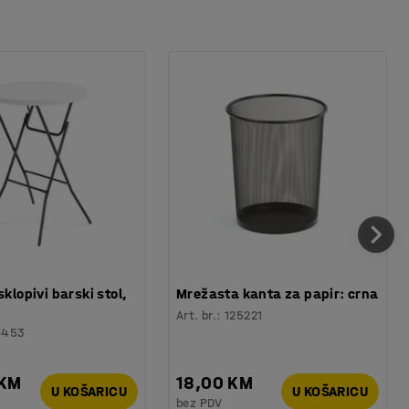
sklopivi barski stol,
Mrežasta kanta za papir: crna
Art. br.
:
125221
6453
 KM
18,00 KM
U KOŠARICU
U KOŠARICU
bez PDV