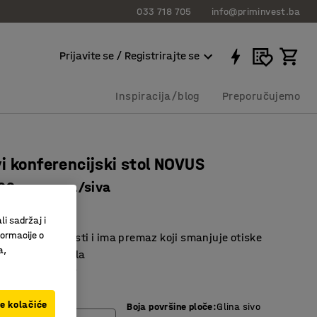
033 718 705
info@priminvest.ba
Prijavite se / Registrirajte se
Inspiracija/blog
Preporučujemo
i konferencijski stol NOVUS
00 mm, crna/siva
13613
li sadržaj i
formacije o
stola se lako čisti i ima premaz koji smanjuje otiske
a,
ubovi ploče stola
 prešani laminat
ve kolačiće
Boja površine ploče
:
Glina sivo