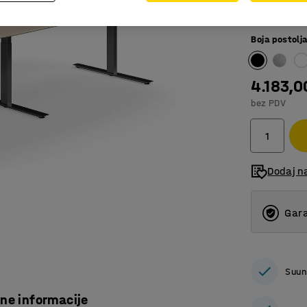
3200
Boja postolj
2400
3200
4.183,
4000
bez PDV
Dodaj n
Gara
Suun
čne informacije