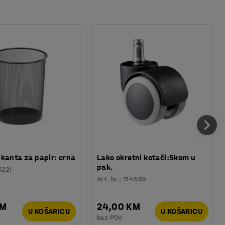
kanta za papir: crna
Lako okretni kotači:5kom u
pak.
5221
Art. br.
:
114565
KM
24,00 KM
U KOŠARICU
U KOŠARICU
bez PDV