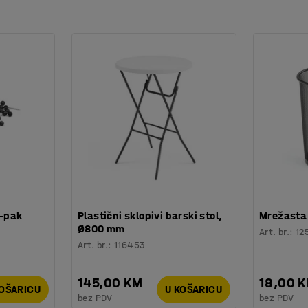
0-pak
Plastični sklopivi barski stol,
Mrežasta 
Ø800 mm
Art. br.
:
12
Art. br.
:
116453
145,00 KM
18,00 
KOŠARICU
U KOŠARICU
bez PDV
bez PDV