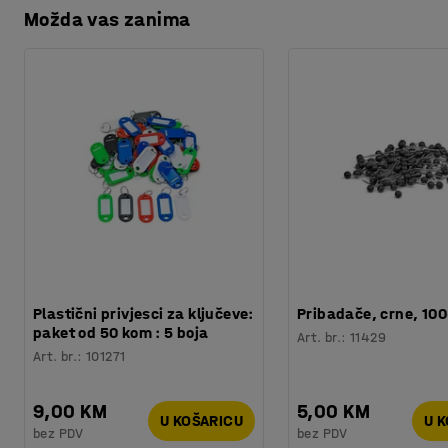
Možda vas zanima
Plastični privjesci za ključeve:
Pribadače, crne, 10
paket od 50 kom : 5 boja
Art. br.
:
11429
Art. br.
:
101271
9,00 KM
5,00 KM
U KOŠARICU
U 
bez PDV
bez PDV