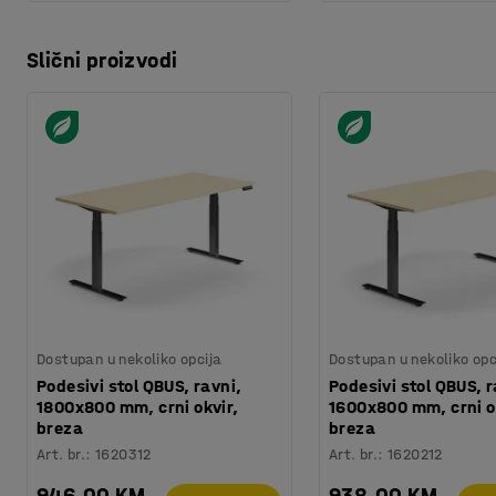
Slični proizvodi
Dostupan u nekoliko opcija
Dostupan u nekoliko opc
Podesivi stol QBUS, ravni,
Podesivi stol QBUS, r
1800x800 mm, crni okvir,
1600x800 mm, crni o
breza
breza
Art. br.
:
1620312
Art. br.
:
1620212
946,00 KM
938,00 KM