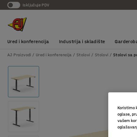
Isključuje PDV
Ured i konferencija
Industrija i skladište
Garderob
AJ Proizvodi
Ured i konferencija
Stolovi
Stolovi
Stolovi sa 
Koristimo k
oglase, pru
vašem kori
oglašavanja