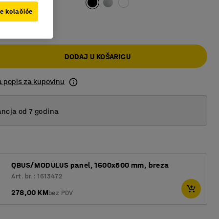
ve kolačiće
 KM
DODAJ U KOŠARICU
a popis za kupovinu
ncja od 7 godina
QBUS/MODULUS panel, 1600x500 mm, breza
Art. br.: 1613472
278,00 KM
bez PDV