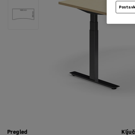
Postavk
Pregled
Klju