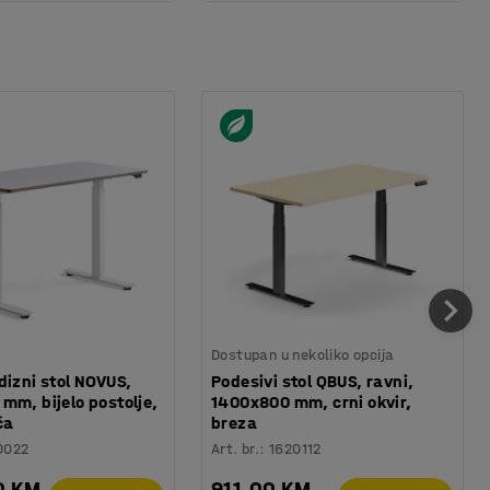
Dostupan u nekoliko opcija
dizni stol NOVUS,
Podesivi stol QBUS, ravni,
mm, bijelo postolje,
1400x800 mm, crni okvir,
ča
breza
0022
Art. br.
:
1620112
0 KM
911,00 KM