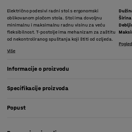
Električno podesivi radni stol s ergonomski
Dužin
oblikovanom pločom stola. Stol ima dovoljnu
Širina
minimalnu i maksimalnu radnu visinu za veću
fleksibilnost. T-postolje ima mehanizam za zaštitu
Maksi
od nekontroliranog spuštanja koji štiti od ozljeda.
Pogled
Više
Informacije o proizvodu
S podesivim stolom iz serije QBUS možete brzo i lako mijen
Specifikacije proizvoda
radnog položaja je jednostavan, ali vrlo učinkovit način po
naprezanja.
Dužina
:
1600
mm
Popust
Širina
:
800
mm
Veći raspon između najniže i najviše radne visine čine ovaj
Debljina površine ploče
:
25
mm
svakom korisniku, čak i najvišim zaposlenicima! Možete je
Maksimalna visina
:
1270
mm
Ispis stranice
stajanja kako vama odgovara, tako da možete vratiti radn
Površina ploče
:
Dvostrana
kada ga koristite.