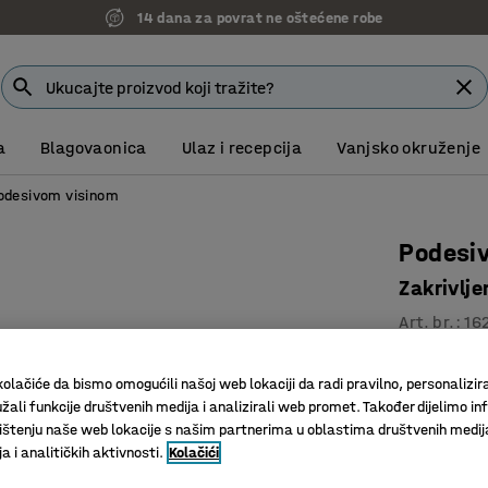
14 dana za povrat ne oštećene robe
a
Blagovaonica
Ulaz i recepcija
Vanjsko okruženje
podesivom visinom
Podesiv
Zakrivlje
Art. br.
:
16
Funkcija 
olačiće da bismo omogućili našoj web lokaciji da radi pravilno, personalizira
Ergonomsk
žali funkcije društvenih medija i analizirali web promet. Također dijelimo in
Zaštitni
štenju naše web lokacije s našim partnerima u oblastima društvenih medij
 i analitičkih aktivnosti.
Kolačići
Boja površin