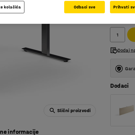
e kolačića
Odbaci sve
Prihvati s
948,00
bez PDV
Dodaj n
Gara
Dodaci
Slični proizvodi
čne informacije