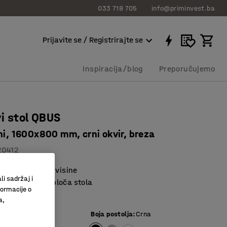
033 718 705
info@priminvest.ba
Prijavite se / Registrirajte se
Inspiracija/blog
Preporučujemo
i stol QBUS
ni, 1600x800 mm, crni okvir, breza
20412
memorije za tri visine
li sadržaj i
i oblikovana ploča stola
formacije o
 mehanizam
a,
e ploče
:
Breza
Boja postolja
:
Crna