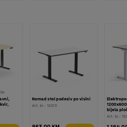
ija
avni,
Nomad stol podesiv po visini
Elektropo
kvir,
1200x600 
Art. br.
:
12013
bijela plo
Art. br.
:
12
863,00 KM
1.184,0