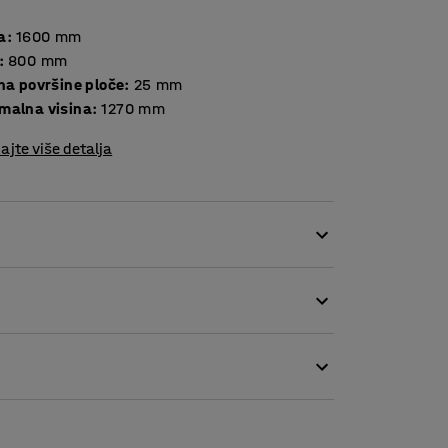
a
:
1600
mm
:
800
mm
Debljina površine ploče
:
25
mm
malna visina
:
1270
mm
ajte više detalja
jati svoj radni položaj tokom dana. Promjena
boljšanja cirkulacije i izbjegavanja ozljeda od
 stol vrlo fleksibilnim. Lako se prilagođava
dnostavno programirati visinu sjedenja i
i stol na ergonomsku radnu visinu svaki put