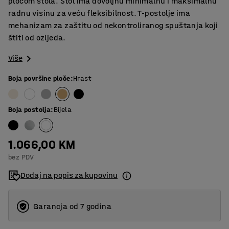
pločom stola. Stol ima dovoljnu minimalnu i maksimalnu
radnu visinu za veću fleksibilnost. T-postolje ima
mehanizam za zaštitu od nekontroliranog spuštanja koji
štiti od ozljeda.
Više
Boja površine ploče
:
Hrast
Boja postolja
:
Bijela
1.066,00 KM
bez PDV
Dodaj na popis za kupovinu
Garancja od 7 godina