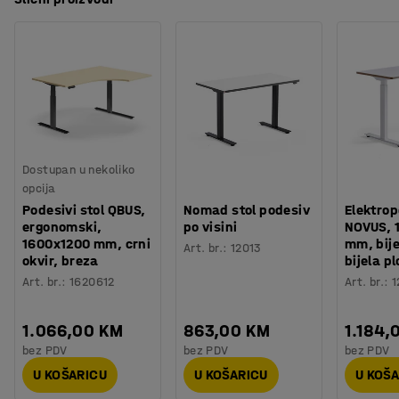
Dostupan u nekoliko
opcija
Podesivi stol QBUS,
Nomad stol podesiv
Elektrop
ergonomski,
po visini
NOVUS, 
1600x1200 mm, crni
mm, bije
Art. br.
:
12013
okvir, breza
bijela p
Art. br.
:
1620612
Art. br.
:
1
1.066,00 KM
863,00 KM
1.184,
bez PDV
bez PDV
bez PDV
U KOŠARICU
U KOŠARICU
U KOŠ