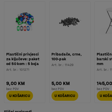
nekoliko različitih boja ploče stola kako bi je uskladili s
ostalim namještajem.
Potreban vam je prostor za spremanje? Namještaj iz
asortimana QBUS je dizajniran tako da se međusobno
može slagati, a modularni sustav olakšava dodavanje
više prostora za spremanje. Sve za učinkovit radni dan!
Plastični privjesci
Pribadače, crne,
Plastičn
za ključeve: paket
100-pak
barski s
od 50 kom : 5 boja
mm
Art. br.
:
11429
Art. br.
:
101271
Art. br.
:
1
9,00 KM
5,00 KM
145,0
bez PDV
bez PDV
bez PDV
U KOŠARICU
U KOŠARICU
U KOŠ
Slični proizvodi