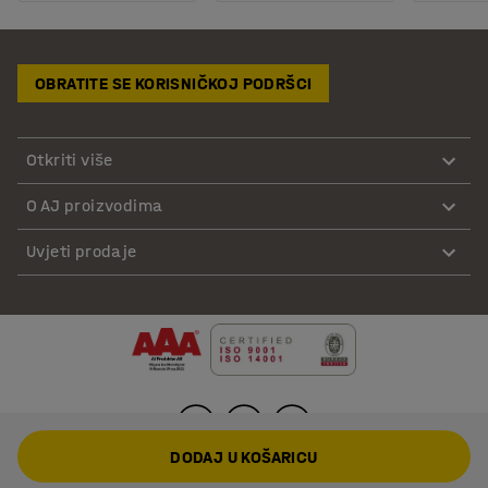
OBRATITE SE KORISNIČKOJ PODRŠCI
Otkriti više
O AJ proizvodima
Uvjeti prodaje
DODAJ U KOŠARICU