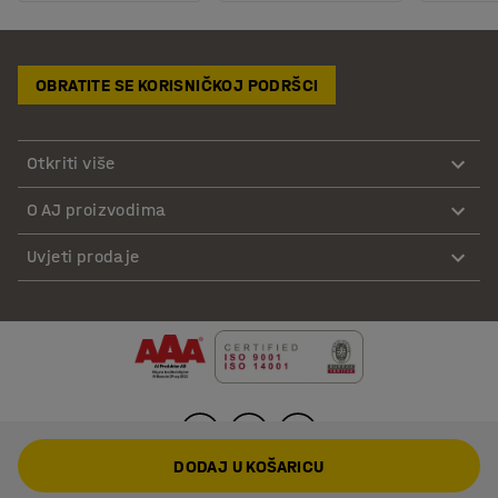
OBRATITE SE KORISNIČKOJ PODRŠCI
Otkriti više
O AJ proizvodima
Uvjeti prodaje
DODAJ U KOŠARICU