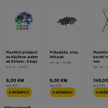
nekoliko različitih boja ploče stola kako bi je uskladili s
ostalim namještajem.
Potreban vam je prostor za spremanje? Namještaj iz
asortimana QBUS je dizajniran tako da se međusobno
može slagati, a modularni sustav olakšava dodavanje
više prostora za spremanje. Sve za učinkovit radni dan!
Plastični privjesci
Pribadače, crne,
Plastičn
za ključeve: paket
100-pak
barski s
od 50 kom : 5 boja
mm
Art. br.
:
11429
Art. br.
:
101271
Art. br.
:
1
9,00 KM
5,00 KM
145,0
bez PDV
bez PDV
bez PDV
U KOŠARICU
U KOŠARICU
U KOŠ
Slični proizvodi