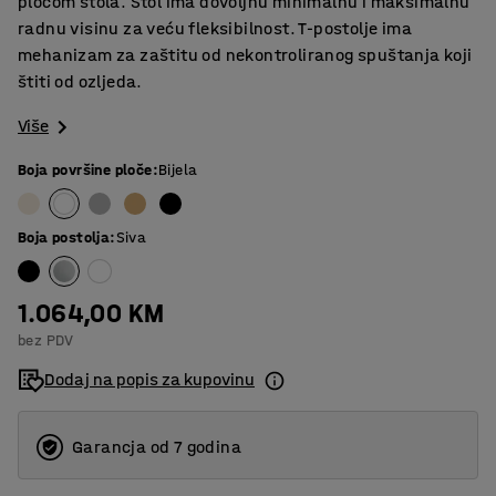
pločom stola. Stol ima dovoljnu minimalnu i maksimalnu
radnu visinu za veću fleksibilnost. T-postolje ima
mehanizam za zaštitu od nekontroliranog spuštanja koji
štiti od ozljeda.
Više
Boja površine ploče
:
Bijela
Boja postolja
:
Siva
1.064,00 KM
bez PDV
Dodaj na popis za kupovinu
Garancja od 7 godina