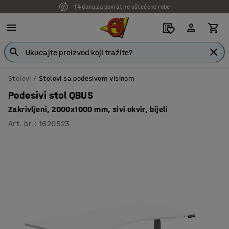
14 dana za povrat ne oštećene robe
7 godina garancije
Stolovi
Stolovi sa podesivom visinom
Podesivi stol QBUS
Zakrivljeni, 2000x1000 mm, sivi okvir, bijeli
Art. br.
:
1620523