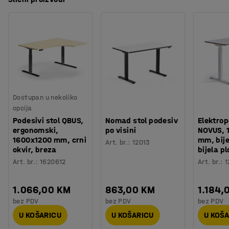
Dostupan u nekoliko
opcija
Podesivi stol QBUS,
Nomad stol podesiv
Elektrop
ergonomski,
po visini
NOVUS, 
1600x1200 mm, crni
mm, bije
Art. br.
:
12013
okvir, breza
bijela p
Art. br.
:
1620612
Art. br.
:
1
1.066,00 KM
863,00 KM
1.184,
bez PDV
bez PDV
bez PDV
U KOŠARICU
U KOŠARICU
U KOŠ