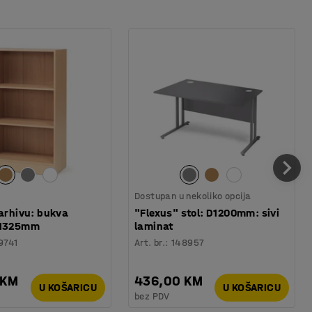
Dostupan u nekoliko opcija
 arhivu: bukva
"Flexus" stol: D1200mm: sivi
V1325mm
laminat
9741
Art. br.
:
148957
 KM
436,00 KM
U KOŠARICU
U KOŠARICU
bez PDV