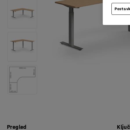
Postavk
Pregled
Klju