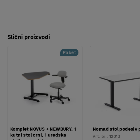
Slični proizvodi
Paket
Komplet NOVUS + NEWBURY, 1
Nomad stol podesiv p
kutni stol crni, 1 uredska
Art. br.
:
12013