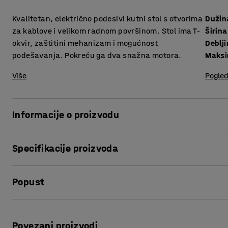
Kvalitetan, električno podesivi kutni stol s otvorima
Dužin
za kablove i velikom radnom površinom. Stol ima T-
Širina
okvir, zaštitini mehanizam i mogućnost
podešavanja. Pokreću ga dva snažna motora.
Maksi
Više
Pogled
Informacije o proizvodu
Stvorite ergonomsko radno mjesto s modernim stolom s ele
Specifikacije proizvoda
namještaja FLEXUS!
Dužina
:
2000
mm
Jednostavnim pritiskom gumba možete podesiti radnu visinu
Popust
Širina
:
2000
mm
i stajanje. Snažni motori ravnomjerno podižu i spuštaju pl
Debljina površine ploče
:
22
mm
visinu stola svojoj visini. Također možete dodati ergonomsk
Maksimalna visina
:
1195
mm
Ispis stranice
koja sprečava bolove u nogama kada radite stojeći.
Površina ploče
:
Lijevo/desno
Povezani proizvodi