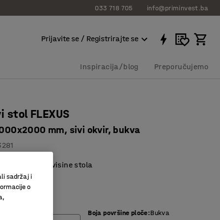
033 718 705
info@priminvest.ba
Prijavite se / Registrirajte se
Inspiracija/blog
Preporučujemo
i stol FLEXUS
 2000x2000 mm, sivi okvir, bukva
3281
o podešavanje visine stola
a ploča stola
li sadržaj i
formacije o
 mehanizam
a,
Boja površine ploče
:
Bukva