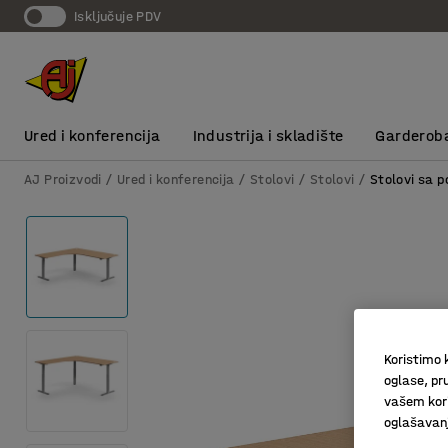
Isključuje PDV
Ured i konferencija
Industrija i skladište
Garderob
AJ Proizvodi
Ured i konferencija
Stolovi
Stolovi
Stolovi sa 
Koristimo k
oglase, pru
vašem kori
oglašavanja