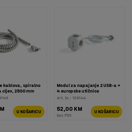
 kablova, spiralno
Modul za napajanje 2 USB-a +
 cijev, 2500 mm
4 europske utičnice
9149
Art. br.
:
139144
KM
52,00 KM
U KOŠARICU
U KOŠARICU
bez PDV