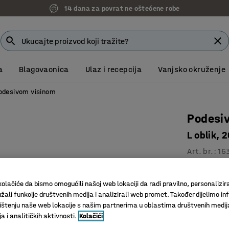
14 dana za povrat ne oštećene robe
7 godina garancije
a
Blagovaonica
Ulaz i recepcija
Vanjsko okruženje
podesivom visinom
Podesiv
L oblik,
Art. br.
:
15
Električn
Dvostran
olačiće da bismo omogućili našoj web lokaciji da radi pravilno, personalizira
žali funkcije društvenih medija i analizirali web promet. Također dijelimo in
Zaštitni
štenju naše web lokacije s našim partnerima u oblastima društvenih medij
 i analitičkih aktivnosti.
Kolačići
Dužina (mm)