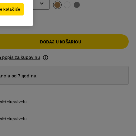
ve kolačiće
00 KM
DODAJ U KOŠARICU
a popis za kupovinu
ncja od 7 godina
nittelupalvelu
nittelupalvelu