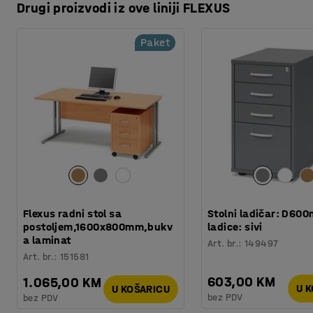
Drugi proizvodi iz ove liniji FLEXUS
Paket
Flexus radni stol sa
Stolni ladičar: D60
postoljem,1600x800mm,bukv
ladice: sivi
a laminat
Art. br.
:
149497
Art. br.
:
151581
603,00 KM
1.065,00 KM
U 
U KOŠARICU
bez PDV
bez PDV