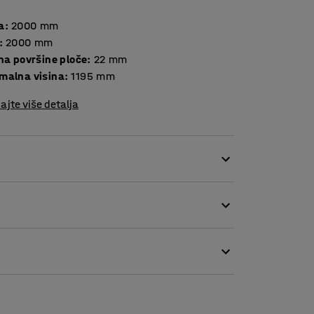
a
:
2000
mm
:
2000
mm
Debljina površine ploče
:
22
mm
malna visina
:
1195
mm
ajte više detalja
ktričnim podešavanjem visine iz serije
 stola i izmjenjivati radni položaj, sjedenje
oču stola, na taj način možete lako prilagoditi
u radnu podlogu na kojoj je udobno stajati i