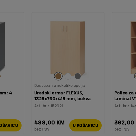
Dostupan u nekoliko opcija
0mm: 4
Uredski ormar FLEXUS,
Police za
1325x760x415 mm, bukva
laminat 
Art. br.
:
152921
Art. br.
:
14
488,00 KM
362,00
KOŠARICU
U KOŠARICU
bez PDV
bez PDV