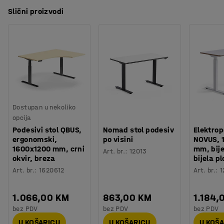
Slični proizvodi
Dostupan u nekoliko
opcija
Podesivi stol QBUS,
Nomad stol podesiv
Elektrop
ergonomski,
po visini
NOVUS, 
1600x1200 mm, crni
mm, bije
Art. br.
:
12013
okvir, breza
bijela p
Art. br.
:
1620612
Art. br.
:
1
1.066,00 KM
863,00 KM
1.184,
bez PDV
bez PDV
bez PDV
U KOŠARICU
U KOŠARICU
U KOŠ