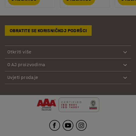
OBRATITE SE KORISNIČKOJ PODRŠCI
Otkriti više
O AJ proizvodima
Uvjeti prodaje