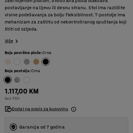
zakrivljenom pločom, dvostrana ploča olakšava
postavljanje na lijevu ili desnu stranu. Stol ima različite
visine podešavanja za bolju fleksibilnost. T-postolje ima
mehanizam za zaštitu od nekontroliranog spuštanja koji
štiti od ozljeda.
Više
Boja površine ploče
:
Crna
Boja postolja
:
Crna
1.117,00 KM
bez PDV
Dodaj na popis za kupovinu
Garancja od 7 godina