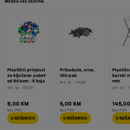
lako čisti. Laminat je izvrstan materijal za moderne
Možda vas zanima
urede u kojima je potreban izdržljiv namještaj. Odaberite
između nekoliko različitih boja ploče stola kako bi je
uskladili s ostalim namještajem.
Potreban vam je prostor za spremanje? Namještaj iz
asortimana QBUS je dizajniran tako da se međusobno
može slagati, a modularni sustav olakšava dodavanje
više prostora za spremanje. Sve za učinkovit radni dan!
Plastični privjesci
Pribadače, crne,
Plastičn
za ključeve: paket
100-pak
barski s
od 50 kom : 5 boja
mm
Art. br.
:
11429
Art. br.
:
101271
Art. br.
:
1
9,00 KM
5,00 KM
145,0
bez PDV
bez PDV
bez PDV
U KOŠARICU
U KOŠARICU
U KOŠ