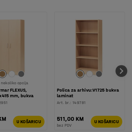
nekoliko opcija
rmar FLEXUS,
Polica za arhivu:V1725 bukva
x415 mm, bukva
laminat
2951
Art. br.
:
149781
 KM
511,00 KM
U KOŠARICU
U KOŠARICU
bez PDV