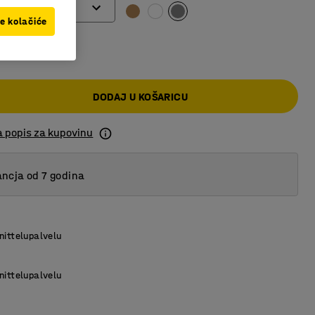
ve kolačiće
00 KM
DODAJ U KOŠARICU
a popis za kupovinu
ncja od 7 godina
nittelupalvelu
nittelupalvelu