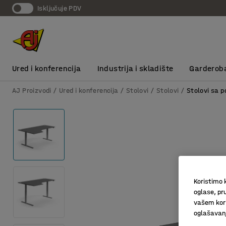
Isključuje PDV
Ured i konferencija
Industrija i skladište
Garderob
AJ Proizvodi
Ured i konferencija
Stolovi
Stolovi
Stolovi sa 
Koristimo k
oglase, pru
vašem kori
oglašavanja