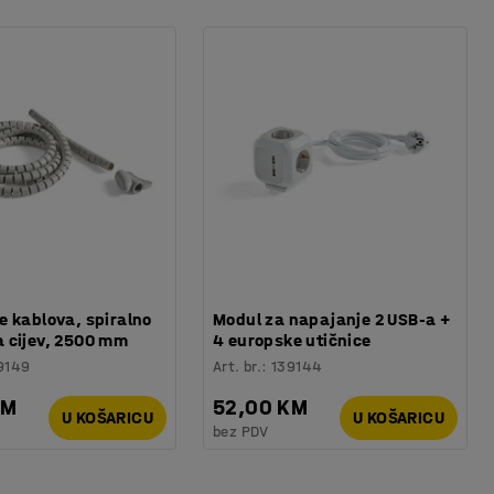
 kablova, spiralno
Modul za napajanje 2 USB-a +
 cijev, 2500 mm
4 europske utičnice
9149
Art. br.
:
139144
KM
52,00 KM
U KOŠARICU
U KOŠARICU
bez PDV