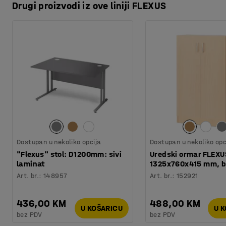
Drugi proizvodi iz ove liniji FLEXUS
Dostupan u nekoliko opcija
Dostupan u nekoliko opc
"Flexus" stol: D1200mm: sivi
Uredski ormar FLEXU
laminat
1325x760x415 mm, 
Art. br.
:
148957
Art. br.
:
152921
436,00 KM
488,00 KM
U KOŠARICU
U 
bez PDV
bez PDV