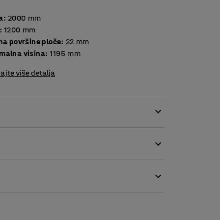
a
:
2000
mm
:
1200
mm
Debljina površine ploče
:
22
mm
malna visina
:
1195
mm
ajte više detalja
ktričnim podešavanjem visine iz serije
 stola i izmjenjivati radni položaj, sjedenje
oču stola, na taj način možete lako prilagoditi
učinkovito koristiti kuteve bez zauzimanja