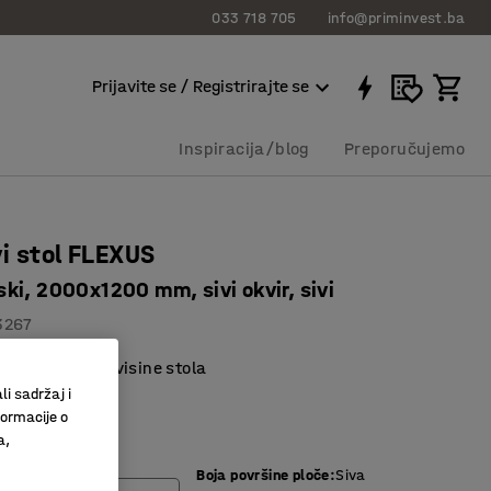
033 718 705
info@priminvest.ba
Prijavite se / Registrirajte se
Inspiracija/blog
Preporučujemo
i stol FLEXUS
ki, 2000x1200 mm, sivi okvir, sivi
3267
o podešavanje visine stola
a ploča stola
li sadržaj i
formacije o
 mehanizam
a,
Boja površine ploče
:
Siva