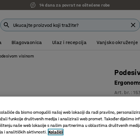
14 dana za povrat ne oštećene robe
a
Blagovaonica
Ulaz i recepcija
Vanjsko okruženje
podesivom visinom
Podesiv
Ergonoms
Art. br.
:
15
Električn
Dvostran
olačiće da bismo omogućili našoj web lokaciji da radi pravilno, personalizira
žali funkcije društvenih medija i analizirali web promet. Također dijelimo in
Zaštitni
štenju naše web lokacije s našim partnerima u oblastima društvenih medij
 i analitičkih aktivnosti.
Kolačići
Dužina (mm)