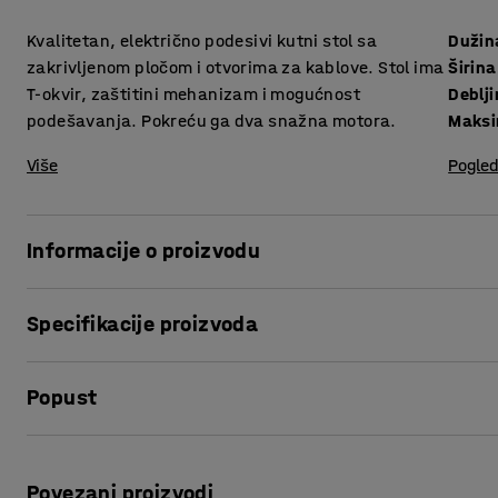
Kvalitetan, električno podesivi kutni stol sa
Dužin
zakrivljenom pločom i otvorima za kablove. Stol ima
Širina
T-okvir, zaštitini mehanizam i mogućnost
podešavanja. Pokreću ga dva snažna motora.
Maksi
Više
Pogled
Informacije o proizvodu
Stvorite ergonomsko radno mjesto s modernim stolom s ele
Specifikacije proizvoda
namještaja FLEXUS!
Dužina
:
2000
mm
Jednostavnim pritiskom gumba možete podesiti radnu visinu
Popust
Širina
:
1200
mm
i stajanje. Snažni motori ravnomjerno podižu i spuštaju pl
Debljina površine ploče
:
22
mm
visinu stola svojoj visini.
Maksimalna visina
:
1195
mm
Ispis stranice
Površina ploče
:
Lijevo/desno
S ovim kutnim stolom dobivate veći radni prostor i možete 
Povezani proizvodi