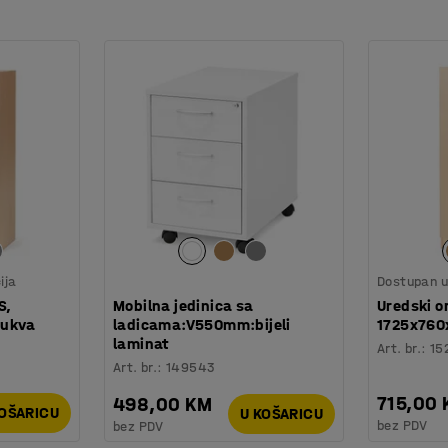
ija
Dostupan u 
S,
Mobilna jedinica sa
Uredski o
bukva
ladicama:V550mm:bijeli
1725x760
laminat
Art. br.
:
15
Art. br.
:
149543
715,00
498,00 KM
KOŠARICU
U KOŠARICU
bez PDV
bez PDV