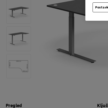
Postavk
Pregled
Klju