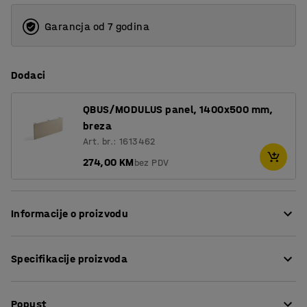
Garancja od 7 godina
Dodaci
QBUS/MODULUS panel, 1400x500 mm,
breza
Art. br.: 1613462
274,00 KM
bez PDV
Informacije o proizvodu
S električnim, podesivim stolom iz serije QBUS možete
Specifikacije proizvoda
brzo i lako mijenjati svoj radni položaj tokom dana.
Promjena radnog položaja je jednostavan, ali vrlo
Dužina
:
1400
mm
učinkovit način poboljšanja cirkulacije i izbjegavanja
Popust
Širina
:
800
mm