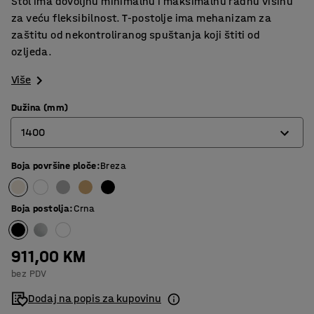
Stol ima dovoljnu minimalnu i maksimalnu radnu visinu
za veću fleksibilnost. T-postolje ima mehanizam za
zaštitu od nekontroliranog spuštanja koji štiti od
ozljeda.
Više
Dužina (mm)
1400
Boja površine ploče
:
Breza
1200
1400
Boja postolja
:
Crna
1600
1800
911,00 KM
bez PDV
Dodaj na popis za kupovinu