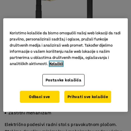
Koristimo kolačiće da bismo omogućili našoj web lokaciji da radi
pravilno, personalizirali sadržaj i oglase, pružali funkcije
društvenih medija i analizirali web promet. Također dijelimo
informacije o vašem korištenju naše web lokacije s našim
partnerima u oblastima društvenih medija, oglašavanja i
analitičkih aktivnosti.
Kolačići
Postavke kolačića
Odbaci sve
Prihvati sve kolačiće
Funkcija memorije za tri visine
Dobar raspon podešavanja visine
Zaštitni mehanizam
Električno podesivi radni stol s pravokutnom pločom.