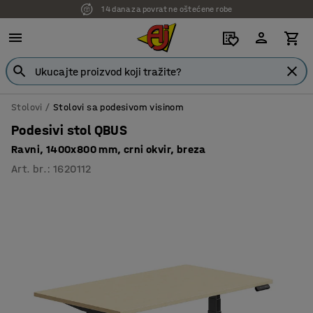
14 dana za povrat ne oštećene robe
7 godina garancije
Stolovi
Stolovi sa podesivom visinom
Podesivi stol QBUS
Ravni, 1400x800 mm, crni okvir, breza
Art. br.
:
1620112