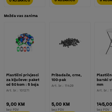
U KOŠARICU
Montaža
:
Dolazi nesastavljeno
uskladili s ostalim namještajem.
Testirano
:
EN 527-2:2016+A1:2019, EN 527-1:2011
Kvaliteta - Eko oznaka
:
Möbelfakta 120250512, EPD
Potreban vam je prostor za spremanje? Namještaj iz
Možda vas zanima
asortimana QBUS je dizajniran tako da se međusobno
može slagati, a modularni sustav olakšava dodavanje
više prostora za spremanje. Sve za učinkovit radni dan!
Plastični privjesci
Pribadače, crne,
Plastičn
za ključeve: paket
100-pak
barski s
od 50 kom : 5 boja
mm
Art. br.
:
11429
Art. br.
:
101271
Art. br.
:
1
9,00 KM
5,00 KM
145,0
bez PDV
bez PDV
bez PDV