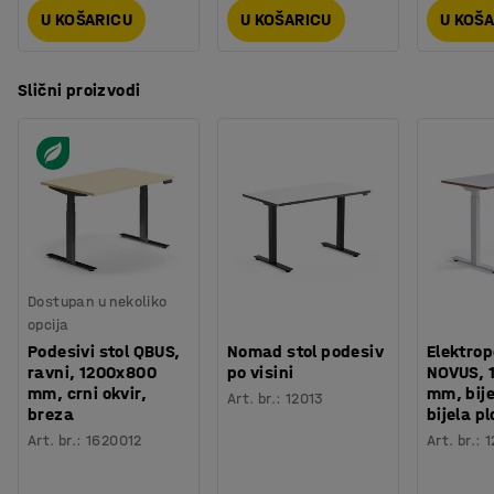
U KOŠARICU
U KOŠARICU
U KOŠ
Slični proizvodi
Dostupan u nekoliko
opcija
Podesivi stol QBUS,
Nomad stol podesiv
Elektrop
ravni, 1200x800
po visini
NOVUS, 
mm, crni okvir,
mm, bije
Art. br.
:
12013
breza
bijela p
Art. br.
:
1620012
Art. br.
:
1