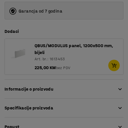
Garancja od 7 godina
Dodaci
QBUS/MODULUS panel, 1200x500 mm,
bijeli
Art. br.: 1613453
225,00 KM
bez PDV
Informacije o proizvodu
Zašto bi sjedili cijeli dan kad možete i stajati? S
Specifikacije proizvoda
podesivim stolom iz serije QBUS možete brzo i lako
mijenjati svoj radni položaj tokom dana. Takva promjena
Dužina
:
1200
mm
radnog položaja je jednostavan, ali vrlo učinkovit način
Popust
Širina
:
800
mm