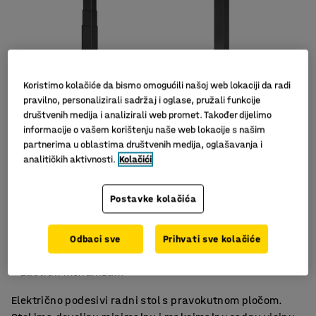
Koristimo kolačiće da bismo omogućili našoj web lokaciji da radi
pravilno, personalizirali sadržaj i oglase, pružali funkcije
društvenih medija i analizirali web promet. Također dijelimo
informacije o vašem korištenju naše web lokacije s našim
partnerima u oblastima društvenih medija, oglašavanja i
Slični proizvodi
analitičkih aktivnosti.
Kolačići
Postavke kolačića
Funkcija memorije za tri visine
Odbaci sve
Prihvati sve kolačiće
Dobar raspon podešavanja visine
Zaštitni mehanizam
Električno podesivi radni stol s pravokutnom pločom.