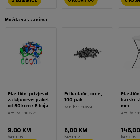
U KOŠARICU
Montaža
:
Dolazi nesastavljeno
između nekoliko različitih boja ploče stola kako bi je
Testirano
:
EN 527-2:2016+A1:2019, EN 527-1:2011
uskladili s ostalim namještajem. Prednja ploča koja
Kvaliteta - Eko oznaka
:
Möbelfakta 120250512, EPD
skriva kablove se može naručiti posebno.
Možda vas zanima
Da li vam je potrebno više prostora za spremanje?
Komadi namještaja iz asortimana QBUS su dizajnirani
tako da se međusobno mogu slagati, a modularni sustav
olakšava dodavanje više prostora za spremanje prema
vašim potrebama. Za učinkovit radni dan!
Plastični privjesci
Pribadače, crne,
Plastičn
za ključeve: paket
100-pak
barski s
od 50 kom : 5 boja
mm
Art. br.
:
11429
Art. br.
:
101271
Art. br.
:
1
9,00 KM
5,00 KM
145,0
bez PDV
bez PDV
bez PDV