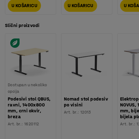
U KOŠARICU
U KOŠARICU
U KOŠ
Slični proizvodi
Dostupan u nekoliko
opcija
Podesivi stol QBUS,
Nomad stol podesiv
Elektrop
ravni, 1400x800
po visini
NOVUS, 
mm, crni okvir,
mm, bije
Art. br.
:
12013
breza
bijela p
Art. br.
:
1620112
Art. br.
:
1