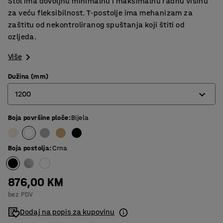
Stol ima dovoljnu minimalnu i maksimalnu radnu visinu
za veću fleksibilnost. T-postolje ima mehanizam za
zaštitu od nekontroliranog spuštanja koji štiti od
ozljeda.
Više
Dužina (mm)
1200
Boja površine ploče
:
Bijela
1200
1400
Boja postolja
:
Crna
1600
1800
876,00 KM
bez PDV
Dodaj na popis za kupovinu